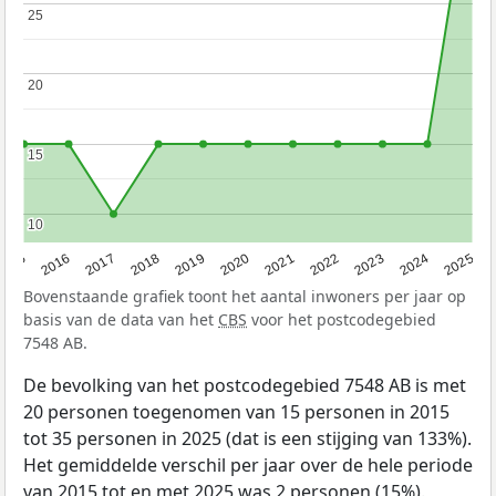
25
25
20
20
15
15
10
10
2015
2016
2017
2018
2019
2020
2021
2022
2023
2024
2025
Bovenstaande grafiek toont het aantal inwoners per jaar op
basis van de data van het
CBS
voor het postcodegebied
7548 AB.
De bevolking van het postcodegebied 7548 AB is met
20 personen toegenomen van 15 personen in 2015
tot 35 personen in 2025 (dat is een stijging van 133%).
Het gemiddelde verschil per jaar over de hele periode
van 2015 tot en met 2025 was 2 personen (15%).