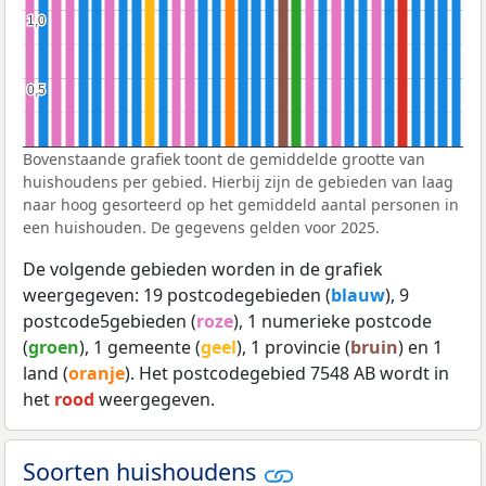
1,0
1,0
0,5
0,5
Bovenstaande grafiek toont de gemiddelde grootte van
huishoudens per gebied. Hierbij zijn de gebieden van laag
naar hoog gesorteerd op het gemiddeld aantal personen in
een huishouden. De gegevens gelden voor 2025.
De volgende gebieden worden in de grafiek
weergegeven: 19 postcodegebieden (
blauw
), 9
postcode5gebieden (
roze
), 1 numerieke postcode
(
groen
), 1 gemeente (
geel
), 1 provincie (
bruin
) en 1
land (
oranje
). Het postcodegebied 7548 AB wordt in
het
rood
weergegeven.
Soorten huishoudens