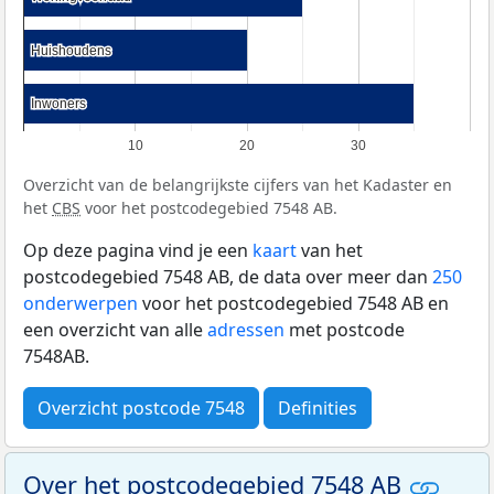
Huishoudens
Huishoudens
Inwoners
Inwoners
10
20
30
Overzicht van de belangrijkste cijfers van het Kadaster en
het
CBS
voor het postcodegebied 7548 AB.
Op deze pagina vind je een
kaart
van het
postcodegebied 7548 AB, de data over meer dan
250
onderwerpen
voor het postcodegebied 7548 AB en
een overzicht van alle
adressen
met postcode
7548AB.
Overzicht postcode 7548
Definities
Over het postcodegebied 7548 AB