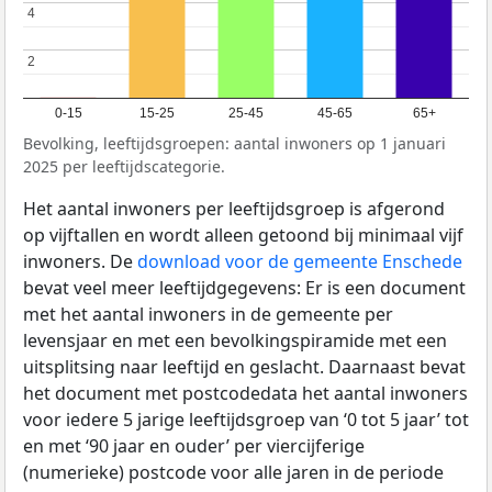
4
4
2
2
0-15
15-25
25-45
45-65
65+
Bevolking, leeftijdsgroepen: aantal inwoners op 1 januari
2025 per leeftijdscategorie.
Het aantal inwoners per leeftijdsgroep is afgerond
op vijftallen en wordt alleen getoond bij minimaal vijf
inwoners. De
download voor de gemeente Enschede
bevat veel meer leeftijdgegevens: Er is een document
met het aantal inwoners in de gemeente per
levensjaar en met een bevolkingspiramide met een
uitsplitsing naar leeftijd en geslacht. Daarnaast bevat
het document met postcodedata het aantal inwoners
voor iedere 5 jarige leeftijdsgroep van ‘0 tot 5 jaar’ tot
en met ‘90 jaar en ouder’ per viercijferige
(numerieke) postcode voor alle jaren in de periode