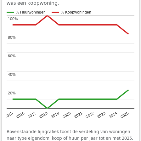
was een koopwoning.
% Huurwoningen
% Koopwoningen
100%
100%
80%
80%
60%
60%
40%
40%
20%
20%
2019
2022
2025
2017
2020
2023
2015
2018
2021
2024
2016
Bovenstaande lijngrafiek toont de verdeling van woningen
naar type eigendom, koop of huur, per jaar tot en met 2025.