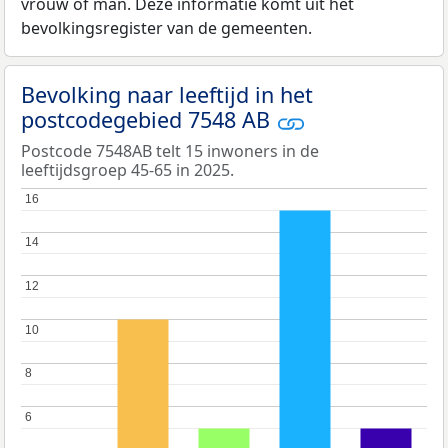
vrouw of man. Deze informatie komt uit het
bevolkingsregister van de gemeenten.
Bevolking naar leeftijd in het
postcodegebied 7548 AB
Postcode 7548AB telt 15 inwoners in de
leeftijdsgroep 45-65 in 2025.
16
16
14
14
12
12
10
10
8
8
6
6