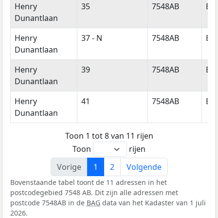
Henry
35
7548AB
En
Dunantlaan
Henry
37 - N
7548AB
En
Dunantlaan
Henry
39
7548AB
En
Dunantlaan
Henry
41
7548AB
En
Dunantlaan
Toon 1 tot 8 van 11 rijen
Toon
rijen
Vorige
1
2
Volgende
Bovenstaande tabel toont de 11 adressen in het
postcodegebied 7548 AB. Dit zijn alle adressen met
postcode 7548AB in de
BAG
data van het Kadaster van 1 juli
2026.