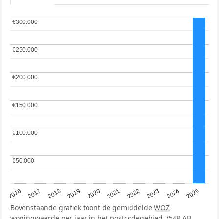
€300.000
€300.000
€250.000
€250.000
€200.000
€200.000
€150.000
€150.000
€100.000
€100.000
€50.000
€50.000
2016
2017
2018
2019
2020
2021
2022
2023
2024
2025
Bovenstaande grafiek toont de gemiddelde
WOZ
woningwaarde per jaar in het postcodegebied 7548 AB.