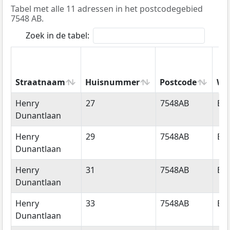
Tabel met alle 11 adressen in het postcodegebied
7548 AB.
Zoek in de tabel:
Straatnaam
Huisnummer
Postcode
Wo
Straatnaam
Huisnummer
Postcode
Wo
Henry
27
7548AB
En
Dunantlaan
Henry
29
7548AB
En
Dunantlaan
Henry
31
7548AB
En
Dunantlaan
Henry
33
7548AB
En
Dunantlaan