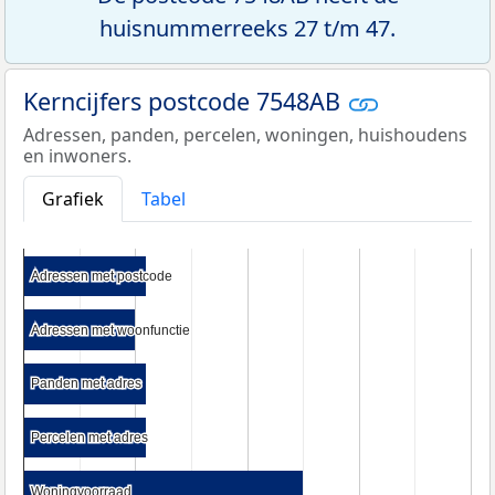
huisnummerreeks 27 t/m 47.
Kerncijfers postcode 7548AB
Adressen, panden, percelen, woningen, huishoudens
en inwoners.
Grafiek
Tabel
Adressen met postcode
Adressen met postcode
Adressen met woonfunctie
Adressen met woonfunctie
Panden met adres
Panden met adres
Percelen met adres
Percelen met adres
Woningvoorraad
Woningvoorraad