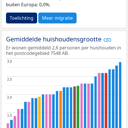
buiten Europa: 0,0%.
Toelichting
Meer migratie
Gemiddelde huishoudensgrootte
Er wonen gemiddeld 2,6 personen per huishouden in
het postcodegebied 7548 AB.
3,0
3,0
2,5
2,5
2,0
2,0
1,5
1,5