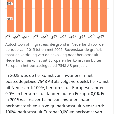
40%
40%
20%
20%
2019
2022
2017
2025
2020
2015
2023
2018
2021
2016
2024
Autochtoon of migratieachtergrond in Nederland voor de
periode van 2015 tot en met 2025: Bovenstaande grafiek
toont de verdeling van de bevolking naar herkomst uit
Nederland, herkomst uit Europa en herkomst van buiten
Europa in het postcodegebied 7548 AB per jaar.
In 2025 was de herkomst van inwoners in het
postcodegebied 7548 AB als volgt verdeeld: herkomst
uit Nederland: 100%, herkomst uit Europese landen:
0,0% en herkomst uit landen buiten Europa: 0,0% En
in 2015 was de verdeling van inwoners naar
herkomstgebied als volgt: herkomst uit Nederland:
100%, herkomst uit Europa: 0,0% en herkomst van