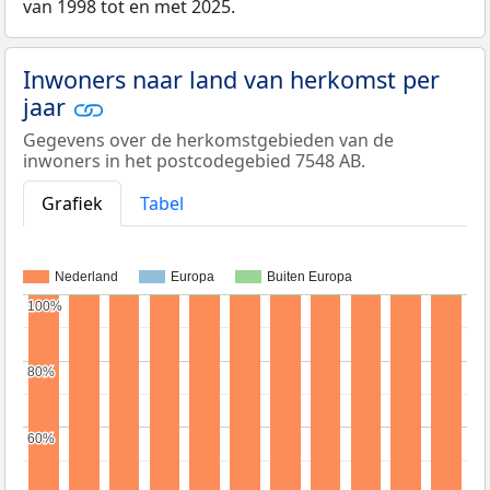
van 1998 tot en met 2025.
Inwoners naar land van herkomst per
jaar
Gegevens over de herkomstgebieden van de
inwoners in het postcodegebied 7548 AB.
Grafiek
Tabel
Nederland
Europa
Buiten Europa
100%
100%
80%
80%
60%
60%