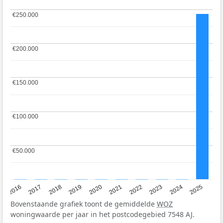
€250.000
€250.000
€200.000
€200.000
€150.000
€150.000
€100.000
€100.000
€50.000
€50.000
2016
2017
2018
2019
2020
2021
2022
2023
2024
2025
Bovenstaande grafiek toont de gemiddelde
WOZ
woningwaarde per jaar in het postcodegebied 7548 AJ.