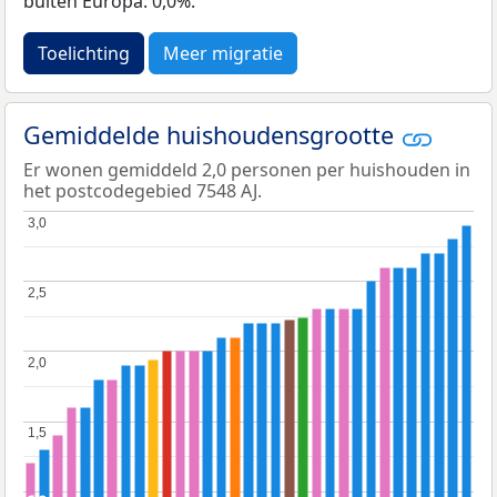
buiten Europa: 0,0%.
Toelichting
Meer migratie
Gemiddelde huishoudensgrootte
Er wonen gemiddeld 2,0 personen per huishouden in
het postcodegebied 7548 AJ.
3,0
3,0
2,5
2,5
2,0
2,0
1,5
1,5