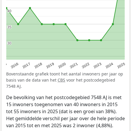
40
40
35
35
30
30
2015
2016
2017
2018
2019
2020
2021
2022
2023
2024
2025
Bovenstaande grafiek toont het aantal inwoners per jaar op
basis van de data van het
CBS
voor het postcodegebied
7548 AJ.
De bevolking van het postcodegebied 7548 AJ is met
15 inwoners toegenomen van 40 inwoners in 2015
tot 55 inwoners in 2025 (dat is een groei van 38%).
Het gemiddelde verschil per jaar over de hele periode
van 2015 tot en met 2025 was 2 inwoner (4,88%).