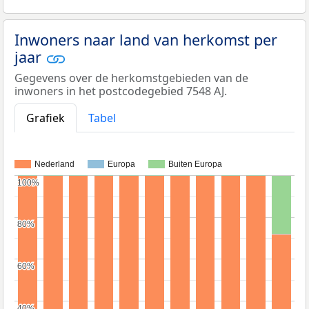
Inwoners naar land van herkomst per
jaar
Gegevens over de herkomstgebieden van de
inwoners in het postcodegebied 7548 AJ.
Grafiek
Tabel
Nederland
Europa
Buiten Europa
100%
100%
80%
80%
60%
60%
40%
40%