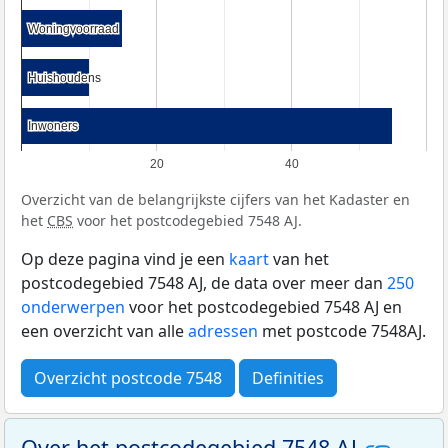
Woningvoorraad
Woningvoorraad
Huishoudens
Huishoudens
Inwoners
Inwoners
20
40
Overzicht van de belangrijkste cijfers van het Kadaster en
het
CBS
voor het postcodegebied 7548 AJ.
Op deze pagina vind je een
kaart
van het
postcodegebied 7548 AJ, de data over meer dan
250
onderwerpen
voor het postcodegebied 7548 AJ en
een overzicht van alle
adressen
met postcode 7548AJ.
Overzicht postcode 7548
Definities
Over het postcodegebied 7548 AJ