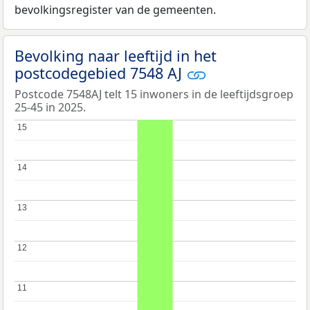
bevolkingsregister van de gemeenten.
Bevolking naar leeftijd in het
postcodegebied 7548 AJ
Postcode 7548AJ telt 15 inwoners in de leeftijdsgroep
25-45 in 2025.
15
15
14
14
13
13
12
12
11
11