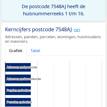
De postcode 7548AJ heeft de
huisnummerreeks 1 t/m 16.
Kerncijfers postcode 7548AJ
Adressen, panden, percelen, woningen, huishoudens
en inwoners.
Grafiek
Tabel
Adressen met postcode
Adressen met postcode
Adressen met woonfunctie
Adressen met woonfunctie
Panden met adres
Panden met adres
Percelen met adres
Percelen met adres