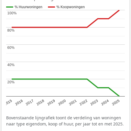
% Huurwoningen
% Koopwoningen
100%
100%
80%
80%
60%
60%
40%
40%
20%
20%
2019
2022
2025
2017
2020
2023
2015
2018
2021
2024
2016
Bovenstaande lijngrafiek toont de verdeling van woningen
naar type eigendom, koop of huur, per jaar tot en met 2025.