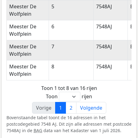
Meester De
5
7548AJ
En
Wolfplein
Meester De
6
7548AJ
En
Wolfplein
Meester De
7
7548AJ
En
Wolfplein
Meester De
8
7548AJ
En
Wolfplein
Toon 1 tot 8 van 16 rijen
Toon
rijen
Vorige
1
2
Volgende
Bovenstaande tabel toont de 16 adressen in het
postcodegebied 7548 AJ. Dit zijn alle adressen met postcode
7548AJ in de
BAG
data van het Kadaster van 1 juli 2026.