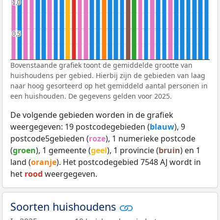
1,0
1,0
0,5
0,5
Bovenstaande grafiek toont de gemiddelde grootte van
huishoudens per gebied. Hierbij zijn de gebieden van laag
naar hoog gesorteerd op het gemiddeld aantal personen in
een huishouden. De gegevens gelden voor 2025.
De volgende gebieden worden in de grafiek
weergegeven: 19 postcodegebieden (
blauw
), 9
postcode5gebieden (
roze
), 1 numerieke postcode
(
groen
), 1 gemeente (
geel
), 1 provincie (
bruin
) en 1
land (
oranje
). Het postcodegebied 7548 AJ wordt in
het
rood
weergegeven.
Soorten huishoudens