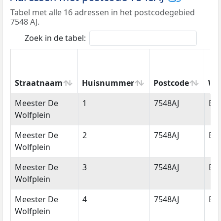
Tabel met alle 16 adressen in het postcodegebied
7548 AJ.
Zoek in de tabel:
Straatnaam
Huisnummer
Postcode
Wo
Straatnaam
Huisnummer
Postcode
Wo
Meester De
1
7548AJ
En
Wolfplein
Meester De
2
7548AJ
En
Wolfplein
Meester De
3
7548AJ
En
Wolfplein
Meester De
4
7548AJ
En
Wolfplein