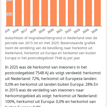
20%
20%
2019
2022
2017
2025
2020
2015
2023
2018
2021
2016
2024
Autochtoon of migratieachtergrond in Nederland voor de
periode van 2015 tot en met 2025: Bovenstaande grafiek
toont de verdeling van de bevolking naar herkomst uit
Nederland, herkomst uit Europa en herkomst van buiten
Europa in het postcodegebied 7548 AJ per jaar.
In 2025 was de herkomst van inwoners in het
postcodegebied 7548 AJ als volgt verdeeld: herkomst
uit Nederland: 72%, herkomst uit Europese landen:
0,0% en herkomst uit landen buiten Europa: 28% En
in 2015 was de verdeling van inwoners naar
herkomstgebied als volgt: herkomst uit Nederland:
100%, herkomst uit Europa: 0,0% en herkomst van