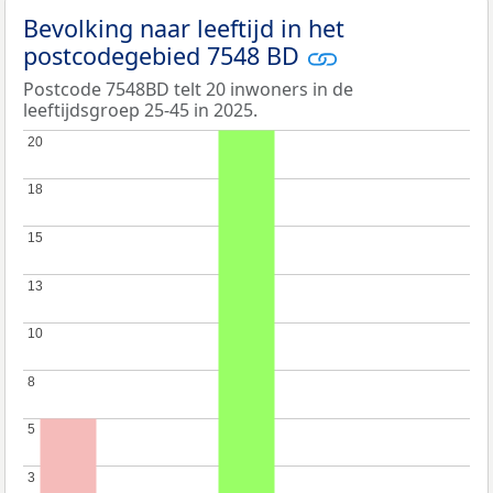
Bevolking naar leeftijd in het
postcodegebied 7548 BD
Postcode 7548BD telt 20 inwoners in de
leeftijdsgroep 25-45 in 2025.
20
20
18
18
15
15
13
13
10
10
8
8
5
5
3
3