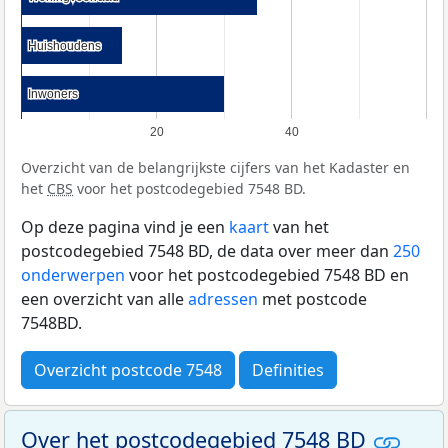
Huishoudens
Huishoudens
Inwoners
Inwoners
20
40
Overzicht van de belangrijkste cijfers van het Kadaster en
het
CBS
voor het postcodegebied 7548 BD.
Op deze pagina vind je een
kaart
van het
postcodegebied 7548 BD, de data over meer dan
250
onderwerpen
voor het postcodegebied 7548 BD en
een overzicht van alle
adressen
met postcode
7548BD.
Overzicht postcode 7548
Definities
Over het postcodegebied 7548 BD