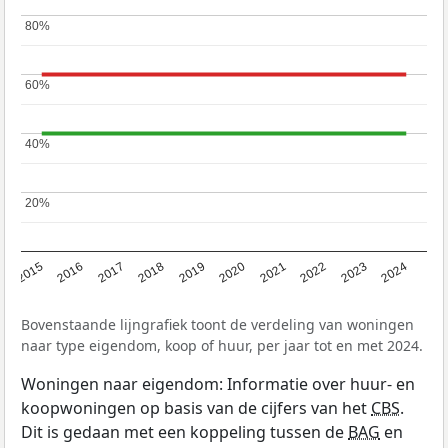
80%
80%
60%
60%
40%
40%
20%
20%
2015
2016
2017
2018
2019
2020
2021
2022
2023
2024
Bovenstaande lijngrafiek toont de verdeling van woningen
naar type eigendom, koop of huur, per jaar tot en met 2024.
Woningen naar eigendom: Informatie over huur- en
koopwoningen op basis van de cijfers van het
CBS
.
Dit is gedaan met een koppeling tussen de
BAG
en