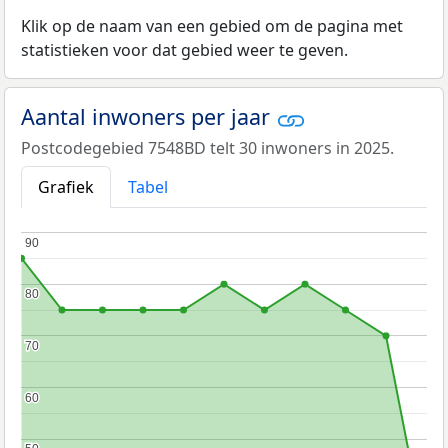
Klik op de naam van een gebied om de pagina met
statistieken voor dat gebied weer te geven.
Aantal inwoners per jaar
Postcodegebied 7548BD telt 30 inwoners in 2025.
Grafiek
Tabel
90
90
80
80
70
70
60
60