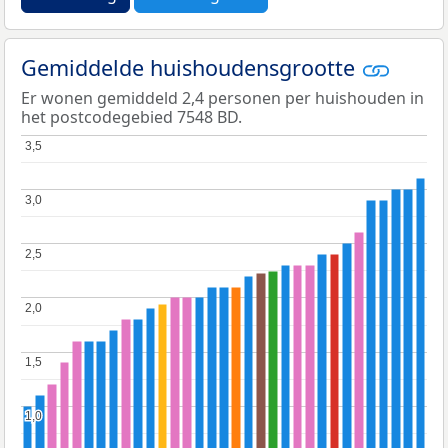
Gemiddelde huishoudensgrootte
Er wonen gemiddeld 2,4 personen per huishouden in
het postcodegebied 7548 BD.
3,5
3,5
3,0
3,0
2,5
2,5
2,0
2,0
1,5
1,5
1,0
1,0