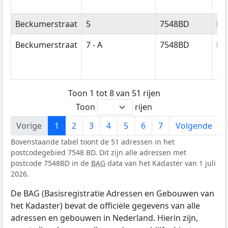
Beckumerstraat
5
7548BD
En
Beckumerstraat
7 - A
7548BD
En
Toon 1 tot 8 van 51 rijen
Toon
rijen
Vorige
1
2
3
4
5
6
7
Volgende
Bovenstaande tabel toont de 51 adressen in het
postcodegebied 7548 BD. Dit zijn alle adressen met
postcode 7548BD in de
BAG
data van het Kadaster van 1 juli
2026.
De BAG (Basisregistratie Adressen en Gebouwen van
het Kadaster) bevat de officiële gegevens van alle
adressen en gebouwen in Nederland. Hierin zijn,