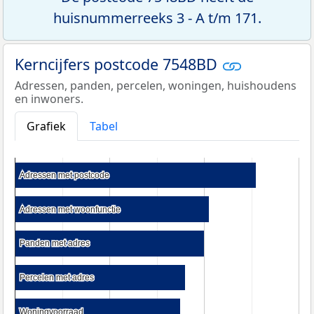
huisnummerreeks 3 - A t/m 171.
Kerncijfers postcode 7548BD
Adressen, panden, percelen, woningen, huishoudens
en inwoners.
Grafiek
Tabel
Adressen met postcode
Adressen met postcode
Adressen met woonfunctie
Adressen met woonfunctie
Panden met adres
Panden met adres
Percelen met adres
Percelen met adres
Woningvoorraad
Woningvoorraad