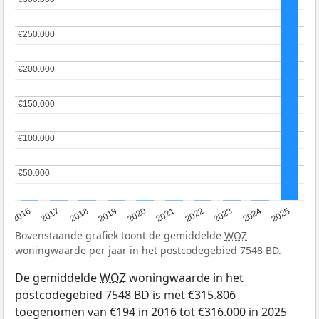
€250.000
€250.000
€200.000
€200.000
€150.000
€150.000
€100.000
€100.000
€50.000
€50.000
2016
2017
2018
2019
2020
2021
2022
2023
2024
2025
Bovenstaande grafiek toont de gemiddelde
WOZ
woningwaarde per jaar in het postcodegebied 7548 BD.
De gemiddelde
WOZ
woningwaarde in het
postcodegebied 7548 BD is met €315.806
toegenomen van €194 in 2016 tot €316.000 in 2025