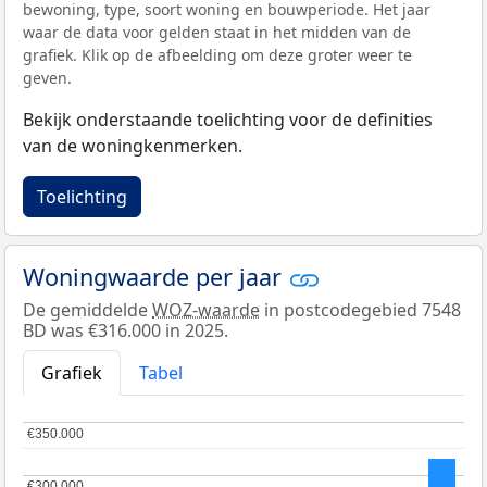
bewoning, type, soort woning en bouwperiode. Het jaar
waar de data voor gelden staat in het midden van de
grafiek. Klik op de afbeelding om deze groter weer te
geven.
Bekijk onderstaande toelichting voor de definities
van de woningkenmerken.
Toelichting
Woningwaarde per jaar
De gemiddelde
WOZ-waarde
in postcodegebied 7548
BD was €316.000 in 2025.
Grafiek
Tabel
€350.000
€350.000
€300.000
€300.000