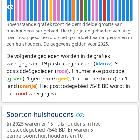
0,5
0,5
Bovenstaande grafiek toont de gemiddelde grootte van
huishoudens per gebied. Hierbij zijn de gebieden van laag
naar hoog gesorteerd op het gemiddeld aantal personen in
een huishouden. De gegevens gelden voor 2025.
De volgende gebieden worden in de grafiek
weergegeven: 19 postcodegebieden (
blauw
), 9
postcode5gebieden (
roze
), 1 numerieke postcode
(
groen
), 1 gemeente (
geel
), 1 provincie (
bruin
) en 1
land (
oranje
). Het postcodegebied 7548 BD wordt in
het
rood
weergegeven.
Soorten huishoudens
In 2025 waren er 15 huishoudens in het
postcodegebied 7548 BD. Er waren 5
eenpersoonshuishoudens en 10