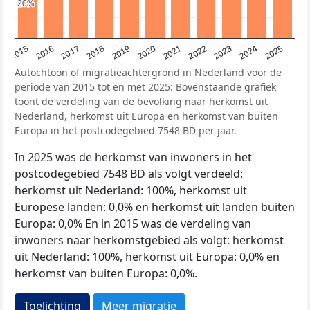
20%
20%
2019
2022
2017
2025
2020
2015
2023
2018
2021
2016
2024
Autochtoon of migratieachtergrond in Nederland voor de
periode van 2015 tot en met 2025: Bovenstaande grafiek
toont de verdeling van de bevolking naar herkomst uit
Nederland, herkomst uit Europa en herkomst van buiten
Europa in het postcodegebied 7548 BD per jaar.
In 2025 was de herkomst van inwoners in het
postcodegebied 7548 BD als volgt verdeeld:
herkomst uit Nederland: 100%, herkomst uit
Europese landen: 0,0% en herkomst uit landen buiten
Europa: 0,0% En in 2015 was de verdeling van
inwoners naar herkomstgebied als volgt: herkomst
uit Nederland: 100%, herkomst uit Europa: 0,0% en
herkomst van buiten Europa: 0,0%.
Toelichting
Meer migratie