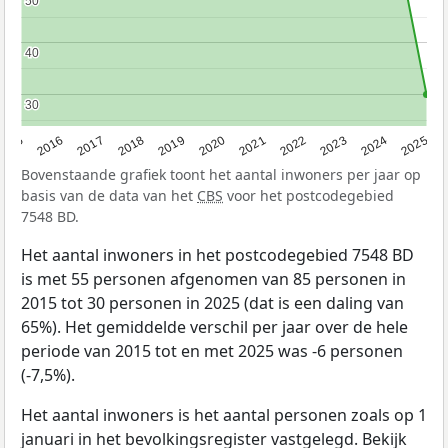
50
50
40
40
30
30
2015
2016
2017
2018
2019
2020
2021
2022
2023
2024
2025
Bovenstaande grafiek toont het aantal inwoners per jaar op
basis van de data van het
CBS
voor het postcodegebied
7548 BD.
Het aantal inwoners in het postcodegebied 7548 BD
is met 55 personen afgenomen van 85 personen in
2015 tot 30 personen in 2025 (dat is een daling van
65%). Het gemiddelde verschil per jaar over de hele
periode van 2015 tot en met 2025 was -6 personen
(-7,5%).
Het aantal inwoners is het aantal personen zoals op 1
januari in het bevolkingsregister vastgelegd. Bekijk