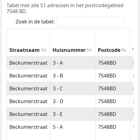
Tabel met alle 51 adressen in het postcodegebied
7548 BD.
Zoek in de tabel:
Straatnaam
Huisnummer
Postcode
Wo
Straatnaam
Huisnummer
Postcode
Wo
Beckumerstraat
3 - A
7548BD
En
Beckumerstraat
3 - B
7548BD
En
Beckumerstraat
3 - C
7548BD
En
Beckumerstraat
3 - D
7548BD
En
Beckumerstraat
3 - E
7548BD
En
Beckumerstraat
5 - A
7548BD
En