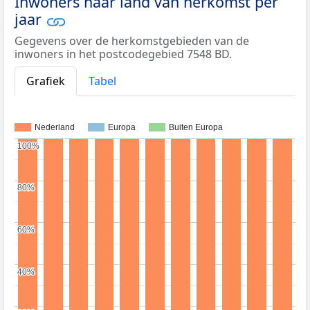
Inwoners naar land van herkomst per
jaar
Gegevens over de herkomstgebieden van de
inwoners in het postcodegebied 7548 BD.
Grafiek
Tabel
Nederland
Europa
Buiten Europa
100%
100%
80%
80%
60%
60%
40%
40%