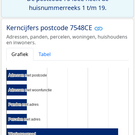
huisnummerreeks 1 t/m 19.
Kerncijfers postcode 7548CE
Adressen, panden, percelen, woningen, huishoudens
en inwoners.
Grafiek
Tabel
Adressen met postcode
Adressen met postcode
Adressen met woonfunctie
Adressen met woonfunctie
Panden met adres
Panden met adres
Percelen met adres
Percelen met adres
Woningvoorraad
Woningvoorraad