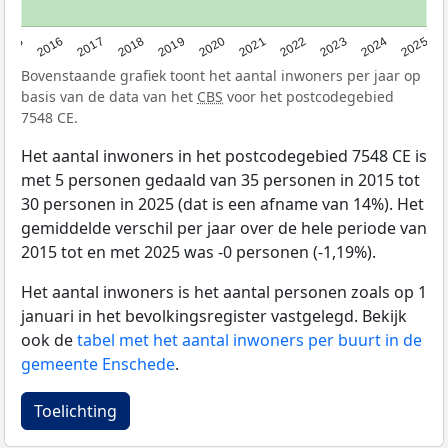
2015
2016
2017
2018
2019
2020
2021
2022
2023
2024
2025
Bovenstaande grafiek toont het aantal inwoners per jaar op
basis van de data van het
CBS
voor het postcodegebied
7548 CE.
Het aantal inwoners in het postcodegebied 7548 CE is
met 5 personen gedaald van 35 personen in 2015 tot
30 personen in 2025 (dat is een afname van 14%). Het
gemiddelde verschil per jaar over de hele periode van
2015 tot en met 2025 was -0 personen (-1,19%).
Het aantal inwoners is het aantal personen zoals op 1
januari in het bevolkingsregister vastgelegd. Bekijk
ook de
tabel met het aantal inwoners per buurt in de
gemeente Enschede
.
Toelichting