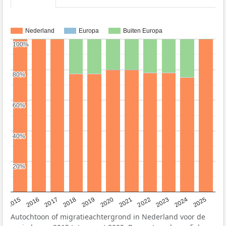
Nederland
Europa
Buiten Europa
100%
100%
80%
80%
60%
60%
40%
40%
20%
20%
2019
2022
2017
2025
2020
2015
2023
2018
2021
2016
2024
Autochtoon of migratieachtergrond in Nederland voor de