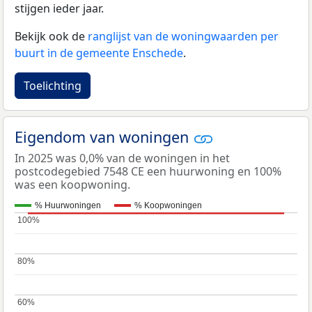
stijgen ieder jaar.
Bekijk ook de
ranglijst van de woningwaarden per
buurt in de gemeente Enschede
.
Toelichting
Eigendom van woningen
In 2025 was 0,0% van de woningen in het
postcodegebied 7548 CE een huurwoning en 100%
was een koopwoning.
% Huurwoningen
% Koopwoningen
100%
100%
80%
80%
60%
60%