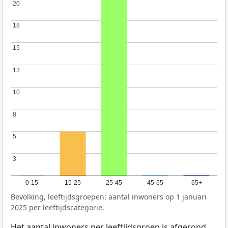
20
20
18
18
15
15
13
13
10
10
8
8
5
5
3
3
0-15
15-25
25-45
45-65
65+
Bevolking, leeftijdsgroepen: aantal inwoners op 1 januari
2025 per leeftijdscategorie.
Het aantal inwoners per leeftijdsgroep is afgerond