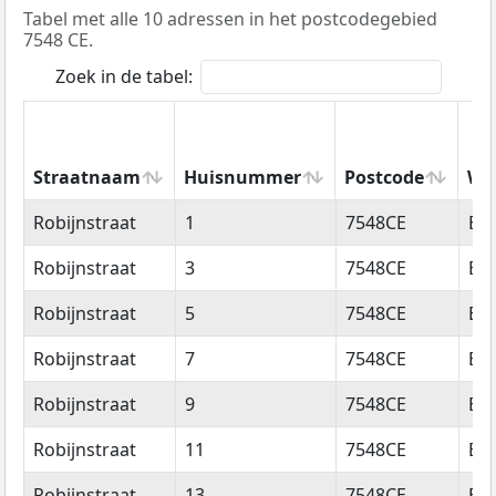
Tabel met alle 10 adressen in het postcodegebied
7548 CE.
Zoek in de tabel:
Straatnaam
Huisnummer
Postcode
Wo
Straatnaam
Huisnummer
Postcode
Wo
Robijnstraat
1
7548CE
En
Robijnstraat
3
7548CE
En
Robijnstraat
5
7548CE
En
Robijnstraat
7
7548CE
En
Robijnstraat
9
7548CE
En
Robijnstraat
11
7548CE
En
Robijnstraat
13
7548CE
En