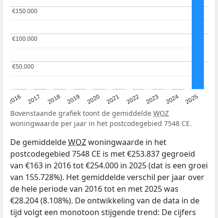
€150.000
€150.000
€100.000
€100.000
€50.000
€50.000
2016
2017
2018
2019
2020
2021
2022
2023
2024
2025
Bovenstaande grafiek toont de gemiddelde
WOZ
woningwaarde per jaar in het postcodegebied 7548 CE.
De gemiddelde
WOZ
woningwaarde in het
postcodegebied 7548 CE is met €253.837 gegroeid
van €163 in 2016 tot €254.000 in 2025 (dat is een groei
van 155.728%). Het gemiddelde verschil per jaar over
de hele periode van 2016 tot en met 2025 was
€28.204 (8.108%). De ontwikkeling van de data in de
tijd volgt een monotoon stijgende trend: De cijfers