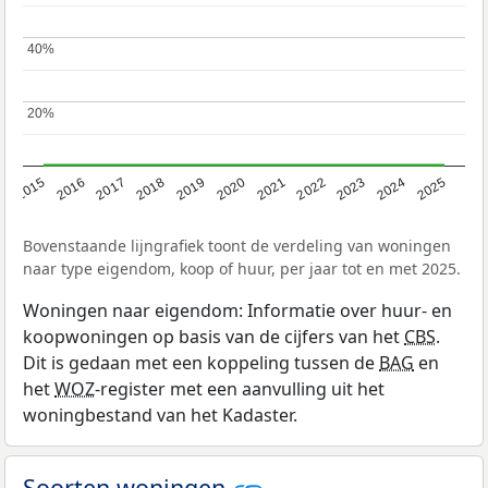
40%
40%
20%
20%
2019
2022
2025
2017
2020
2023
2015
2018
2021
2024
2016
Bovenstaande lijngrafiek toont de verdeling van woningen
naar type eigendom, koop of huur, per jaar tot en met 2025.
Woningen naar eigendom: Informatie over huur- en
koopwoningen op basis van de cijfers van het
CBS
.
Dit is gedaan met een koppeling tussen de
BAG
en
het
WOZ
-register met een aanvulling uit het
woningbestand van het Kadaster.
Soorten woningen