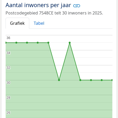
Aantal inwoners per jaar
Postcodegebied 7548CE telt 30 inwoners in 2025.
Grafiek
Tabel
36
36
34
34
32
32
30
30
28
28
26
26