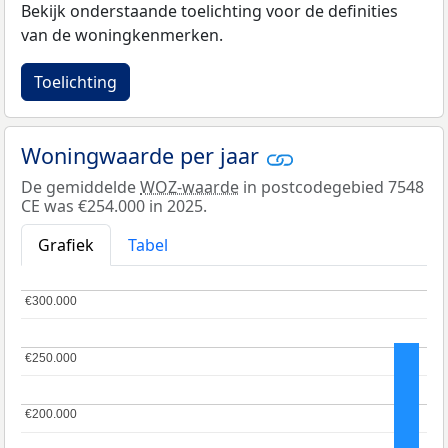
Bekijk onderstaande toelichting voor de definities
van de woningkenmerken.
Toelichting
Woningwaarde per jaar
De gemiddelde
WOZ-waarde
in postcodegebied 7548
CE was €254.000 in 2025.
Grafiek
Tabel
€300.000
€300.000
€250.000
€250.000
€200.000
€200.000