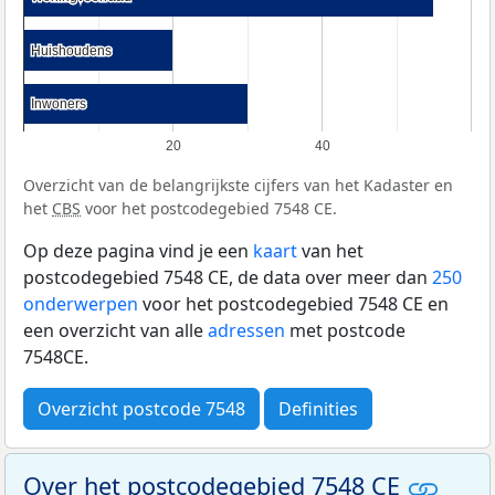
Huishoudens
Huishoudens
Inwoners
Inwoners
20
40
Overzicht van de belangrijkste cijfers van het Kadaster en
het
CBS
voor het postcodegebied 7548 CE.
Op deze pagina vind je een
kaart
van het
postcodegebied 7548 CE, de data over meer dan
250
onderwerpen
voor het postcodegebied 7548 CE en
een overzicht van alle
adressen
met postcode
7548CE.
Overzicht postcode 7548
Definities
Over het postcodegebied 7548 CE