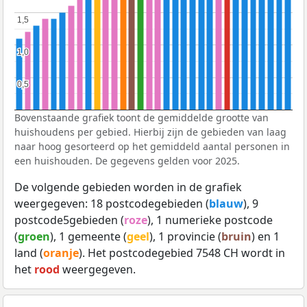
1,5
1,5
1,0
1,0
0,5
0,5
Bovenstaande grafiek toont de gemiddelde grootte van
huishoudens per gebied. Hierbij zijn de gebieden van laag
naar hoog gesorteerd op het gemiddeld aantal personen in
een huishouden. De gegevens gelden voor 2025.
De volgende gebieden worden in de grafiek
weergegeven: 18 postcodegebieden (
blauw
), 9
postcode5gebieden (
roze
), 1 numerieke postcode
(
groen
), 1 gemeente (
geel
), 1 provincie (
bruin
) en 1
land (
oranje
). Het postcodegebied 7548 CH wordt in
het
rood
weergegeven.