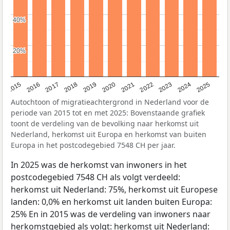
40%
40%
20%
20%
2019
2022
2017
2025
2020
2015
2023
2018
2021
2016
2024
Autochtoon of migratieachtergrond in Nederland voor de
periode van 2015 tot en met 2025: Bovenstaande grafiek
toont de verdeling van de bevolking naar herkomst uit
Nederland, herkomst uit Europa en herkomst van buiten
Europa in het postcodegebied 7548 CH per jaar.
In 2025 was de herkomst van inwoners in het
postcodegebied 7548 CH als volgt verdeeld:
herkomst uit Nederland: 75%, herkomst uit Europese
landen: 0,0% en herkomst uit landen buiten Europa:
25% En in 2015 was de verdeling van inwoners naar
herkomstgebied als volgt: herkomst uit Nederland: