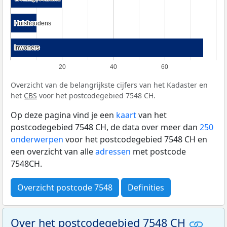
Huishoudens
Huishoudens
Inwoners
Inwoners
20
40
60
Overzicht van de belangrijkste cijfers van het Kadaster en
het
CBS
voor het postcodegebied 7548 CH.
Op deze pagina vind je een
kaart
van het
postcodegebied 7548 CH, de data over meer dan
250
onderwerpen
voor het postcodegebied 7548 CH en
een overzicht van alle
adressen
met postcode
7548CH.
Overzicht postcode 7548
Definities
Over het postcodegebied 7548 CH