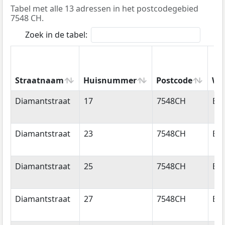
Tabel met alle 13 adressen in het postcodegebied
7548 CH.
Zoek in de tabel:
Straatnaam
Huisnummer
Postcode
Wo
Straatnaam
Huisnummer
Postcode
Wo
Diamantstraat
17
7548CH
En
Diamantstraat
23
7548CH
En
Diamantstraat
25
7548CH
En
Diamantstraat
27
7548CH
En