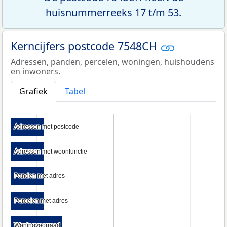
huisnummerreeks 17 t/m 53.
Kerncijfers postcode 7548CH
Adressen, panden, percelen, woningen, huishoudens
en inwoners.
Grafiek
Tabel
Adressen met postcode
Adressen met postcode
Adressen met woonfunctie
Adressen met woonfunctie
Panden met adres
Panden met adres
Percelen met adres
Percelen met adres
Woningvoorraad
Woningvoorraad