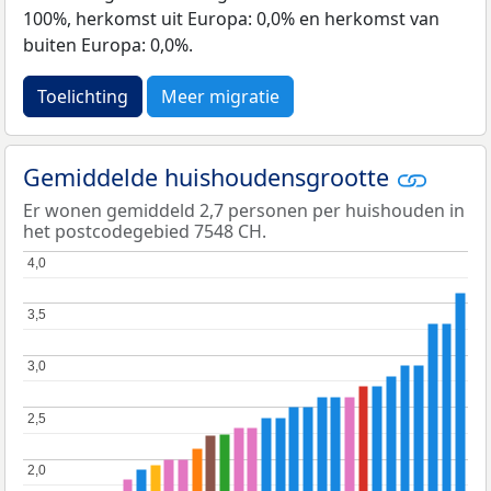
100%, herkomst uit Europa: 0,0% en herkomst van
buiten Europa: 0,0%.
Toelichting
Meer migratie
Gemiddelde huishoudensgrootte
Er wonen gemiddeld 2,7 personen per huishouden in
het postcodegebied 7548 CH.
4,0
4,0
3,5
3,5
3,0
3,0
2,5
2,5
2,0
2,0