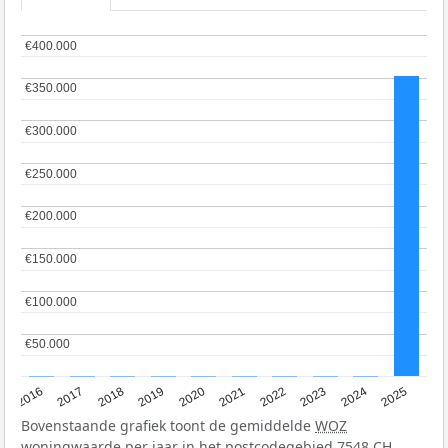
€400.000
€400.000
€350.000
€350.000
€300.000
€300.000
€250.000
€250.000
€200.000
€200.000
€150.000
€150.000
€100.000
€100.000
€50.000
€50.000
2016
2017
2018
2019
2020
2021
2022
2023
2024
2025
Bovenstaande grafiek toont de gemiddelde
WOZ
woningwaarde per jaar in het postcodegebied 7548 CH.