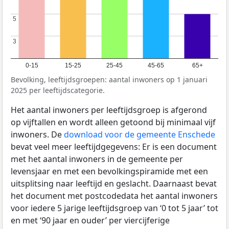
5
5
3
3
0-15
15-25
25-45
45-65
65+
Bevolking, leeftijdsgroepen: aantal inwoners op 1 januari
2025 per leeftijdscategorie.
Het aantal inwoners per leeftijdsgroep is afgerond
op vijftallen en wordt alleen getoond bij minimaal vijf
inwoners. De
download voor de gemeente Enschede
bevat veel meer leeftijdgegevens: Er is een document
met het aantal inwoners in de gemeente per
levensjaar en met een bevolkingspiramide met een
uitsplitsing naar leeftijd en geslacht. Daarnaast bevat
het document met postcodedata het aantal inwoners
voor iedere 5 jarige leeftijdsgroep van ‘0 tot 5 jaar’ tot
en met ‘90 jaar en ouder’ per viercijferige