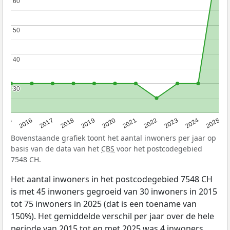
60
60
50
50
40
40
30
30
2015
2016
2017
2018
2019
2020
2021
2022
2023
2024
2025
Bovenstaande grafiek toont het aantal inwoners per jaar op
basis van de data van het
CBS
voor het postcodegebied
7548 CH.
Het aantal inwoners in het postcodegebied 7548 CH
is met 45 inwoners gegroeid van 30 inwoners in 2015
tot 75 inwoners in 2025 (dat is een toename van
150%). Het gemiddelde verschil per jaar over de hele
periode van 2015 tot en met 2025 was 4 inwoners