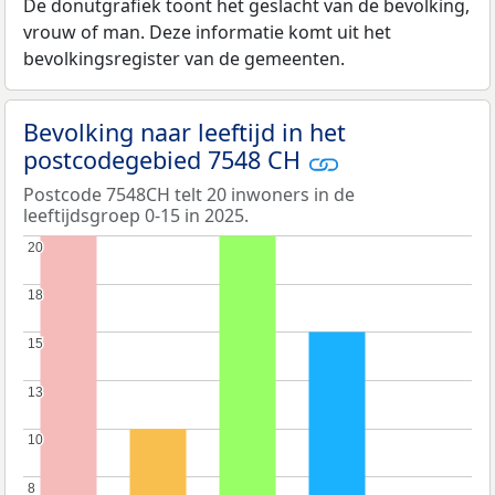
De donutgrafiek toont het geslacht van de bevolking,
vrouw of man. Deze informatie komt uit het
bevolkingsregister van de gemeenten.
Bevolking naar leeftijd in het
postcodegebied 7548 CH
Postcode 7548CH telt 20 inwoners in de
leeftijdsgroep 0-15 in 2025.
20
20
18
18
15
15
13
13
10
10
8
8