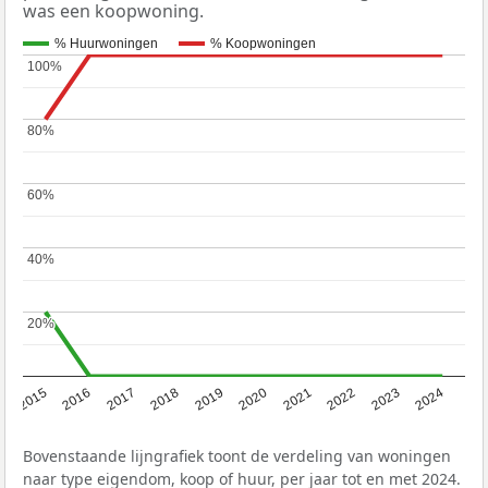
was een koopwoning.
% Huurwoningen
% Koopwoningen
100%
100%
80%
80%
60%
60%
40%
40%
20%
20%
2015
2016
2017
2018
2019
2020
2021
2022
2023
2024
Bovenstaande lijngrafiek toont de verdeling van woningen
naar type eigendom, koop of huur, per jaar tot en met 2024.