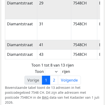
Diamantstraat
29
7548CH
En
Diamantstraat
31
7548CH
En
Diamantstraat
41
7548CH
En
Diamantstraat
43
7548CH
En
Toon 1 tot 8 van 13 rijen
Toon
rijen
Vorige
1
2
Volgende
Bovenstaande tabel toont de 13 adressen in het
postcodegebied 7548 CH. Dit zijn alle adressen met
postcode 7548CH in de
BAG
data van het Kadaster van 1 juli
2026.