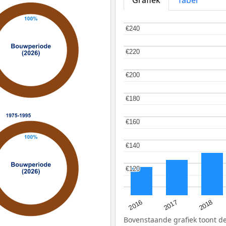
€240
€240
€220
€220
€200
€200
€180
€180
€160
€160
€140
€140
€120
€120
2016
2018
2017
Bovenstaande grafiek toont 