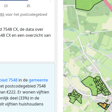
13
15
CBS
voor het postcodegebied
 7548 CX, de data over
48 CX en een overzicht van
bied 7548
in de
gemeente
 het postcodegebied 7548
an €222. Er wonen vijftien
lijk deel (33%) in de
telt vijftien huishoudens