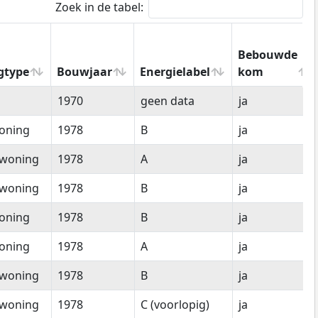
Zoek in de tabel:
Bebouwde
gtype
Bouwjaar
Energielabel
kom
gtype
Bouwjaar
Energielabel
Bebouwde
1970
geen data
ja
kom
oning
1978
B
ja
woning
1978
A
ja
woning
1978
B
ja
oning
1978
B
ja
oning
1978
A
ja
woning
1978
B
ja
woning
1978
C (voorlopig)
ja