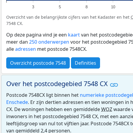
3
5
8
10
Overzicht van de belangrijkste cijfers van het Kadaster en het
7548 CX.
Op deze pagina vind je een
kaart
van het postcodegebied
meer dan
250 onderwerpen
voor het postcodegebied 75
alle
adressen
met postcode 7548CX.
Overzicht postcode 7548
Definities
Over het postcodegebied 7548 CX
Postcode 7548CX ligt binnen het
numerieke postcodege
Enschede
. Er zijn dertien adressen en tien woningen in
CX. De woningen hebben een gemiddelde
WOZ
waarde v
inwoners in het postcodegebied 7548 CX, met een aanzien
leeftijdsgroep van nul tot vijftien jaar. Postcode 7548CX 
van gemiddeld 2,4 personen.