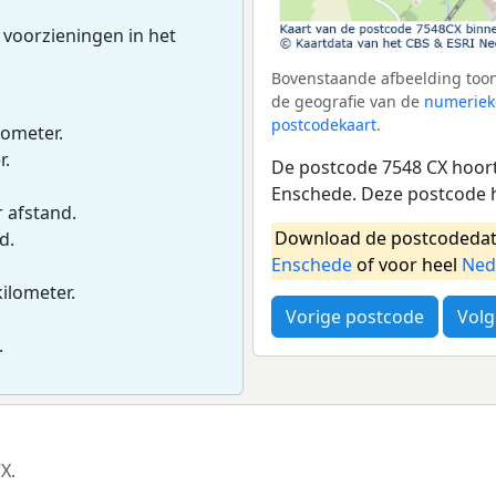
 voorzieningen in het
Bovenstaande afbeelding toon
de geografie van de
numeriek
postcodekaart
.
lometer.
r.
De postcode 7548 CX hoort 
Enschede. Deze postcode 
r afstand.
Download de postcodedat
d.
Enschede
of voor heel
Ned
kilometer.
Vorige postcode
Volg
.
X.