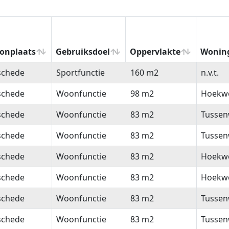
onplaats
Gebruiksdoel
Oppervlakte
Wonin
onplaats
Gebruiksdoel
Oppervlakte
Wonin
schede
Sportfunctie
160 m2
n.v.t.
schede
Woonfunctie
98 m2
Hoekw
schede
Woonfunctie
83 m2
Tussen
schede
Woonfunctie
83 m2
Tussen
schede
Woonfunctie
83 m2
Hoekw
schede
Woonfunctie
83 m2
Hoekw
schede
Woonfunctie
83 m2
Tussen
schede
Woonfunctie
83 m2
Tussen