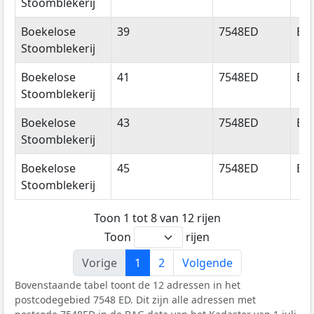
Stoomblekerij
Boekelose
39
7548ED
En
Stoomblekerij
Boekelose
41
7548ED
En
Stoomblekerij
Boekelose
43
7548ED
En
Stoomblekerij
Boekelose
45
7548ED
En
Stoomblekerij
Toon 1 tot 8 van 12 rijen
Toon
rijen
Vorige
1
2
Volgende
Bovenstaande tabel toont de 12 adressen in het
postcodegebied 7548 ED. Dit zijn alle adressen met