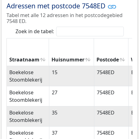
Adressen met postcode 7548ED
Tabel met alle 12 adressen in het postcodegebied
7548 ED.
Zoek in de tabel:
Straatnaam
Huisnummer
Postcode
Wo
Straatnaam
Huisnummer
Postcode
Wo
Boekelose
15
7548ED
En
Stoomblekerij
Boekelose
27
7548ED
En
Stoomblekerij
Boekelose
35
7548ED
En
Stoomblekerij
Boekelose
37
7548ED
En