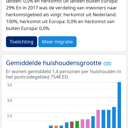
landen: 0,0% en herkomst uit landen buiten Europa:
29% En in 2017 was de verdeling van inwoners naar
herkomstgebied als volgt: herkomst uit Nederland:
100%, herkomst uit Europa: 0,0% en herkomst van
buiten Europa: 0,0%.
Toelichting
Meer migratie
Gemiddelde huishoudensgrootte
Er wonen gemiddeld 1,4 personen per huishouden in
het postcodegebied 7548 ED.
3,5
3,5
3,0
3,0
2,5
2,5