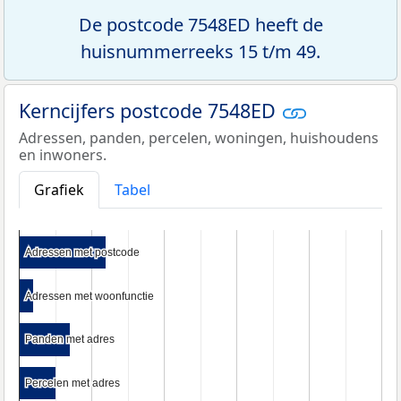
De postcode 7548ED heeft de
huisnummerreeks 15 t/m 49.
Kerncijfers postcode 7548ED
Adressen, panden, percelen, woningen, huishoudens
en inwoners.
Grafiek
Tabel
Adressen met postcode
Adressen met postcode
Adressen met woonfunctie
Adressen met woonfunctie
Panden met adres
Panden met adres
Percelen met adres
Percelen met adres