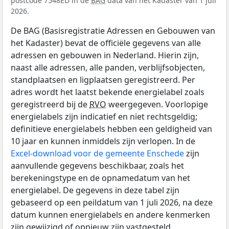
postcode 7548ED in de
BAG
data van het Kadaster van 1 juli
2026.
De BAG (Basisregistratie Adressen en Gebouwen van
het Kadaster) bevat de officiële gegevens van alle
adressen en gebouwen in Nederland. Hierin zijn,
naast alle adressen, alle panden, verblijfsobjecten,
standplaatsen en ligplaatsen geregistreerd. Per
adres wordt het laatst bekende energielabel zoals
geregistreerd bij de
RVO
weergegeven. Voorlopige
energielabels zijn indicatief en niet rechtsgeldig;
definitieve energielabels hebben een geldigheid van
10 jaar en kunnen inmiddels zijn verlopen. In de
Excel-download voor de gemeente Enschede
zijn
aanvullende gegevens beschikbaar, zoals het
berekeningstype en de opnamedatum van het
energielabel. De gegevens in deze tabel zijn
gebaseerd op een peildatum van 1 juli 2026, na deze
datum kunnen energielabels en andere kenmerken
zijn gewijzigd of opnieuw zijn vastgesteld.