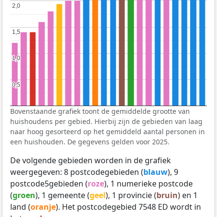
2,0
2,0
1,5
1,5
1,0
1,0
0,5
0,5
Bovenstaande grafiek toont de gemiddelde grootte van
huishoudens per gebied. Hierbij zijn de gebieden van laag
naar hoog gesorteerd op het gemiddeld aantal personen in
een huishouden. De gegevens gelden voor 2025.
De volgende gebieden worden in de grafiek
weergegeven: 8 postcodegebieden (
blauw
), 9
postcode5gebieden (
roze
), 1 numerieke postcode
(
groen
), 1 gemeente (
geel
), 1 provincie (
bruin
) en 1
land (
oranje
). Het postcodegebied 7548 ED wordt in