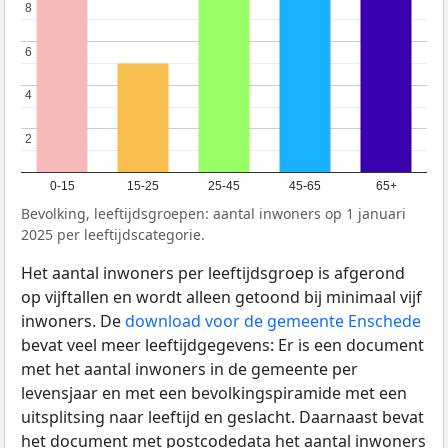
8
8
6
6
4
4
2
2
0-15
15-25
25-45
45-65
65+
Bevolking, leeftijdsgroepen: aantal inwoners op 1 januari
2025 per leeftijdscategorie.
Het aantal inwoners per leeftijdsgroep is afgerond
op vijftallen en wordt alleen getoond bij minimaal vijf
inwoners. De
download voor de gemeente Enschede
bevat veel meer leeftijdgegevens: Er is een document
met het aantal inwoners in de gemeente per
levensjaar en met een bevolkingspiramide met een
uitsplitsing naar leeftijd en geslacht. Daarnaast bevat
het document met postcodedata het aantal inwoners