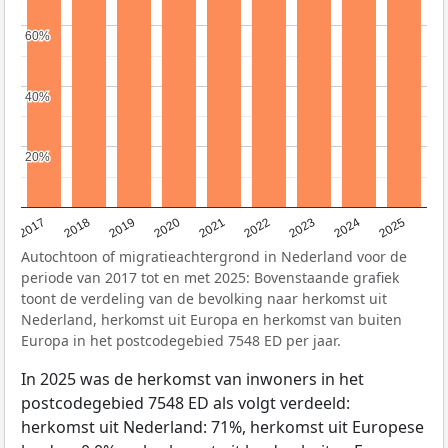
60%
60%
40%
40%
20%
20%
2017
2018
2019
2020
2021
2022
2023
2024
2025
Autochtoon of migratieachtergrond in Nederland voor de
periode van 2017 tot en met 2025: Bovenstaande grafiek
toont de verdeling van de bevolking naar herkomst uit
Nederland, herkomst uit Europa en herkomst van buiten
Europa in het postcodegebied 7548 ED per jaar.
In 2025 was de herkomst van inwoners in het
postcodegebied 7548 ED als volgt verdeeld:
herkomst uit Nederland: 71%, herkomst uit Europese