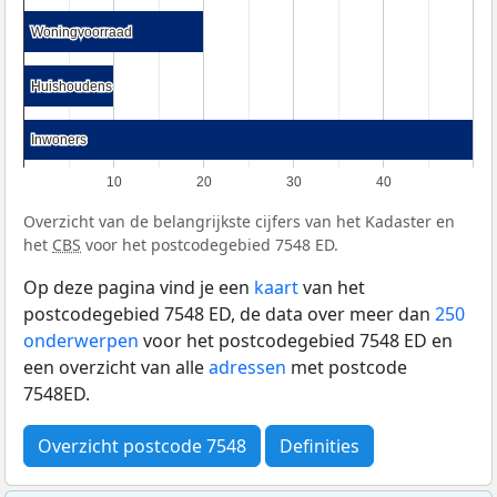
Woningvoorraad
Woningvoorraad
Huishoudens
Huishoudens
Inwoners
Inwoners
10
20
30
40
Overzicht van de belangrijkste cijfers van het Kadaster en
het
CBS
voor het postcodegebied 7548 ED.
Op deze pagina vind je een
kaart
van het
postcodegebied 7548 ED, de data over meer dan
250
onderwerpen
voor het postcodegebied 7548 ED en
een overzicht van alle
adressen
met postcode
7548ED.
Overzicht postcode 7548
Definities