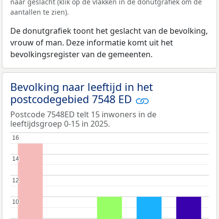
naar geslacht (klik op de vlakken in de donutgrafiek om de
aantallen te zien).
De donutgrafiek toont het geslacht van de bevolking,
vrouw of man. Deze informatie komt uit het
bevolkingsregister van de gemeenten.
Bevolking naar leeftijd in het
postcodegebied 7548 ED
Postcode 7548ED telt 15 inwoners in de
leeftijdsgroep 0-15 in 2025.
16
16
14
14
12
12
10
10