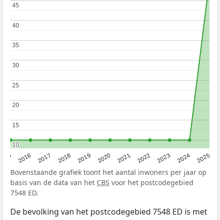
45
45
40
40
35
35
30
30
25
25
20
20
15
15
10
10
2015
2016
2017
2018
2019
2020
2021
2022
2023
2024
2025
Bovenstaande grafiek toont het aantal inwoners per jaar op
basis van de data van het
CBS
voor het postcodegebied
7548 ED.
De bevolking van het postcodegebied 7548 ED is met