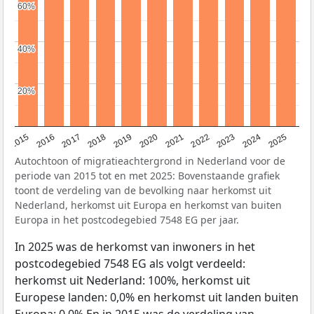
60%
60%
40%
40%
20%
20%
2019
2022
2017
2025
2020
2015
2023
2018
2021
2016
2024
Autochtoon of migratieachtergrond in Nederland voor de
periode van 2015 tot en met 2025: Bovenstaande grafiek
toont de verdeling van de bevolking naar herkomst uit
Nederland, herkomst uit Europa en herkomst van buiten
Europa in het postcodegebied 7548 EG per jaar.
In 2025 was de herkomst van inwoners in het
postcodegebied 7548 EG als volgt verdeeld:
herkomst uit Nederland: 100%, herkomst uit
Europese landen: 0,0% en herkomst uit landen buiten
Europa: 0,0% En in 2015 was de verdeling van