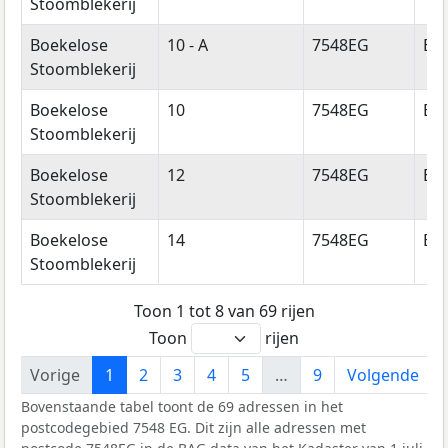
Stoomblekerij
Boekelose
10 - A
7548EG
En
Stoomblekerij
Boekelose
10
7548EG
En
Stoomblekerij
Boekelose
12
7548EG
En
Stoomblekerij
Boekelose
14
7548EG
En
Stoomblekerij
Toon 1 tot 8 van 69 rijen
Toon
rijen
Vorige
1
2
3
4
5
…
9
Volgende
Bovenstaande tabel toont de 69 adressen in het
postcodegebied 7548 EG. Dit zijn alle adressen met