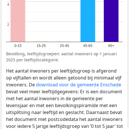
4
4
2
2
0-15
15-25
25-45
45-65
65+
Bevolking, leeftijdsgroepen: aantal inwoners op 1 januari
2025 per leeftijdscategorie.
Het aantal inwoners per leeftijdsgroep is afgerond
op vijftallen en wordt alleen getoond bij minimaal vijf
inwoners. De
download voor de gemeente Enschede
bevat veel meer leeftijdgegevens: Er is een document
met het aantal inwoners in de gemeente per
levensjaar en met een bevolkingspiramide met een
uitsplitsing naar leeftijd en geslacht. Daarnaast bevat
het document met postcodedata het aantal inwoners
voor iedere 5 jarige leeftijdsgroep van ‘0 tot 5 jaar’ tot