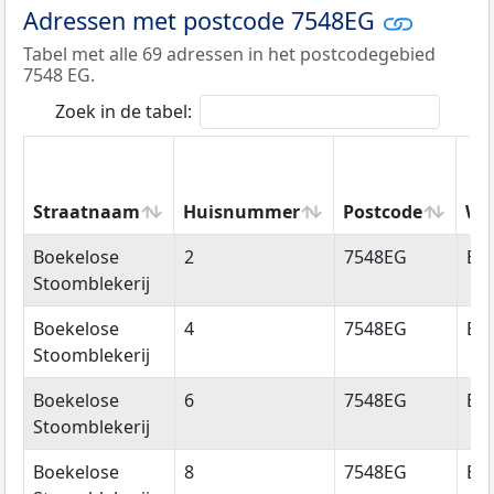
Adressen met postcode 7548EG
Tabel met alle 69 adressen in het postcodegebied
7548 EG.
Zoek in de tabel:
Straatnaam
Huisnummer
Postcode
Wo
Straatnaam
Huisnummer
Postcode
Wo
Boekelose
2
7548EG
En
Stoomblekerij
Boekelose
4
7548EG
En
Stoomblekerij
Boekelose
6
7548EG
En
Stoomblekerij
Boekelose
8
7548EG
En