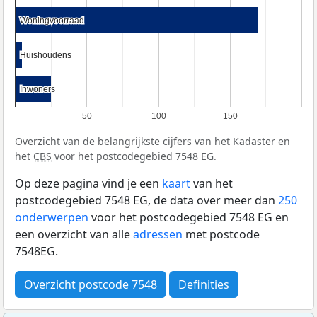
Woningvoorraad
Woningvoorraad
Huishoudens
Huishoudens
Inwoners
Inwoners
50
100
150
Overzicht van de belangrijkste cijfers van het Kadaster en
het
CBS
voor het postcodegebied 7548 EG.
Op deze pagina vind je een
kaart
van het
postcodegebied 7548 EG, de data over meer dan
250
onderwerpen
voor het postcodegebied 7548 EG en
een overzicht van alle
adressen
met postcode
7548EG.
Overzicht postcode 7548
Definities