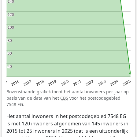
140
140
120
120
100
100
80
80
60
60
40
40
2015
2016
2017
2018
2019
2020
2021
2022
2023
2024
2025
Bovenstaande grafiek toont het aantal inwoners per jaar op
basis van de data van het
CBS
voor het postcodegebied
7548 EG.
Het aantal inwoners in het postcodegebied 7548 EG
is met 120 inwoners afgenomen van 145 inwoners in
2015 tot 25 inwoners in 2025 (dat is een uitzonderlijk