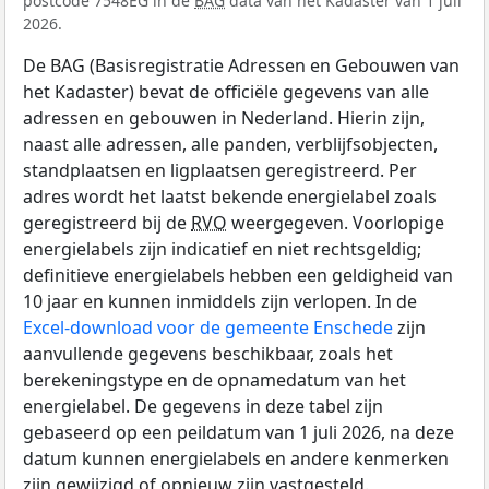
postcode 7548EG in de
BAG
data van het Kadaster van 1 juli
2026.
De BAG (Basisregistratie Adressen en Gebouwen van
het Kadaster) bevat de officiële gegevens van alle
adressen en gebouwen in Nederland. Hierin zijn,
naast alle adressen, alle panden, verblijfsobjecten,
standplaatsen en ligplaatsen geregistreerd. Per
adres wordt het laatst bekende energielabel zoals
geregistreerd bij de
RVO
weergegeven. Voorlopige
energielabels zijn indicatief en niet rechtsgeldig;
definitieve energielabels hebben een geldigheid van
10 jaar en kunnen inmiddels zijn verlopen. In de
Excel-download voor de gemeente Enschede
zijn
aanvullende gegevens beschikbaar, zoals het
berekeningstype en de opnamedatum van het
energielabel. De gegevens in deze tabel zijn
gebaseerd op een peildatum van 1 juli 2026, na deze
datum kunnen energielabels en andere kenmerken
zijn gewijzigd of opnieuw zijn vastgesteld.