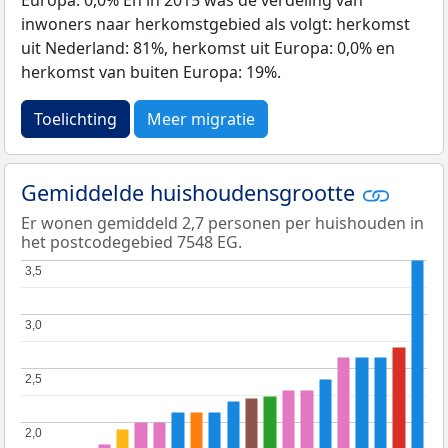
inwoners naar herkomstgebied als volgt: herkomst
uit Nederland: 81%, herkomst uit Europa: 0,0% en
herkomst van buiten Europa: 19%.
Toelichting
Meer migratie
Gemiddelde huishoudensgrootte
Er wonen gemiddeld 2,7 personen per huishouden in
het postcodegebied 7548 EG.
3,5
3,5
3,0
3,0
2,5
2,5
2,0
2,0