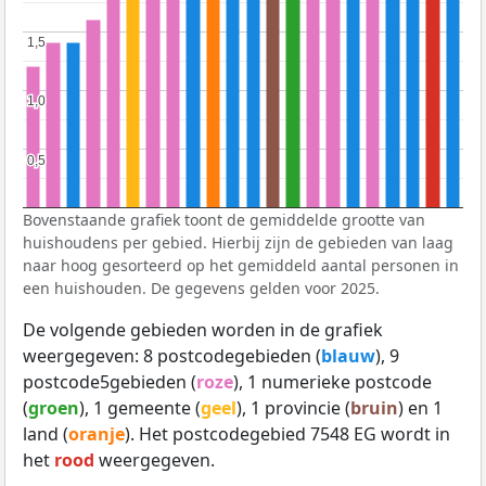
1,5
1,5
1,0
1,0
0,5
0,5
Bovenstaande grafiek toont de gemiddelde grootte van
huishoudens per gebied. Hierbij zijn de gebieden van laag
naar hoog gesorteerd op het gemiddeld aantal personen in
een huishouden. De gegevens gelden voor 2025.
De volgende gebieden worden in de grafiek
weergegeven: 8 postcodegebieden (
blauw
), 9
postcode5gebieden (
roze
), 1 numerieke postcode
(
groen
), 1 gemeente (
geel
), 1 provincie (
bruin
) en 1
land (
oranje
). Het postcodegebied 7548 EG wordt in
het
rood
weergegeven.