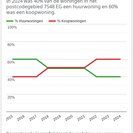
In 2024 was 40% van de woningen in het
postcodegebied 7548 EG een huurwoning en 60%
was een koopwoning.
% Huurwoningen
% Koopwoningen
100%
100%
80%
80%
60%
60%
40%
40%
20%
20%
2015
2016
2017
2018
2019
2020
2021
2022
2023
2024