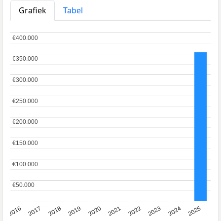
Grafiek
Tabel
€400.000
€400.000
€350.000
€350.000
€300.000
€300.000
€250.000
€250.000
€200.000
€200.000
€150.000
€150.000
€100.000
€100.000
€50.000
€50.000
2016
2017
2018
2019
2020
2021
2022
2023
2024
2025