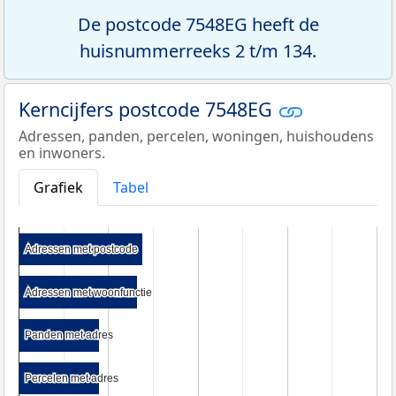
De postcode 7548EG heeft de
huisnummerreeks 2 t/m 134.
Kerncijfers postcode 7548EG
Adressen, panden, percelen, woningen, huishoudens
en inwoners.
Grafiek
Tabel
Adressen met postcode
Adressen met postcode
Adressen met woonfunctie
Adressen met woonfunctie
Panden met adres
Panden met adres
Percelen met adres
Percelen met adres