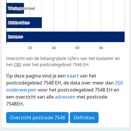
Woningvoorraad
Woningvoorraad
Huishoudens
Huishoudens
Inwoners
Inwoners
20
40
60
80
Overzicht van de belangrijkste cijfers van het Kadaster en
het
CBS
voor het postcodegebied 7548 EH.
Op deze pagina vind je een
kaart
van het
postcodegebied 7548 EH, de data over meer dan
250
onderwerpen
voor het postcodegebied 7548 EH en
een overzicht van alle
adressen
met postcode
7548EH.
Overzicht postcode 7548
Definities