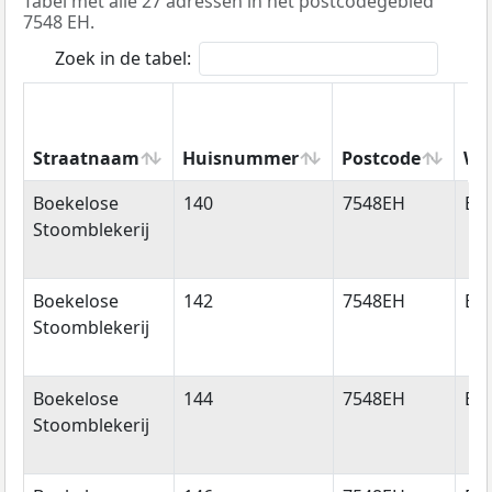
Tabel met alle 27 adressen in het postcodegebied
7548 EH.
Zoek in de tabel:
Straatnaam
Huisnummer
Postcode
Wo
Straatnaam
Huisnummer
Postcode
Wo
Boekelose
140
7548EH
En
Stoomblekerij
Boekelose
142
7548EH
En
Stoomblekerij
Boekelose
144
7548EH
En
Stoomblekerij