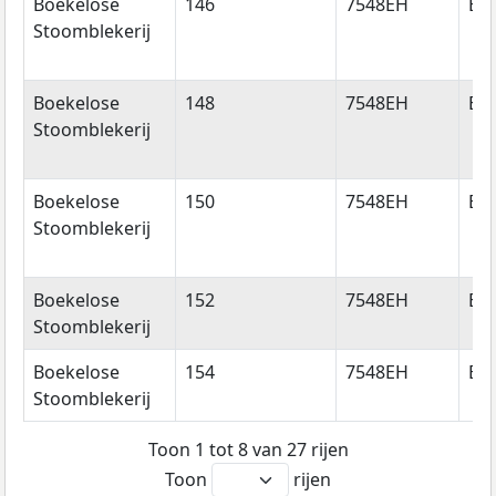
Boekelose
146
7548EH
En
Stoomblekerij
Boekelose
148
7548EH
En
Stoomblekerij
Boekelose
150
7548EH
En
Stoomblekerij
Boekelose
152
7548EH
En
Stoomblekerij
Boekelose
154
7548EH
En
Stoomblekerij
Toon 1 tot 8 van 27 rijen
Toon
rijen