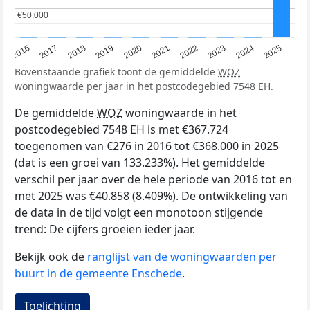
€50.000
€50.000
2016
2017
2018
2019
2020
2021
2022
2023
2024
2025
Bovenstaande grafiek toont de gemiddelde
WOZ
woningwaarde per jaar in het postcodegebied 7548 EH.
De gemiddelde
WOZ
woningwaarde in het
postcodegebied 7548 EH is met €367.724
toegenomen van €276 in 2016 tot €368.000 in 2025
(dat is een groei van 133.233%). Het gemiddelde
verschil per jaar over de hele periode van 2016 tot en
met 2025 was €40.858 (8.409%). De ontwikkeling van
de data in de tijd volgt een monotoon stijgende
trend: De cijfers groeien ieder jaar.
Bekijk ook de
ranglijst van de woningwaarden per
buurt in de gemeente Enschede
.
Toelichting