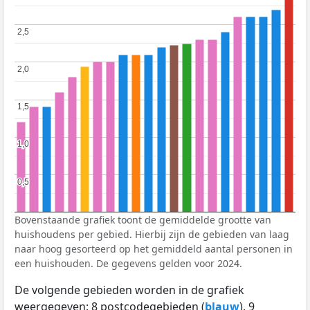
2,5
2,5
2,0
2,0
1,5
1,5
1,0
1,0
0,5
0,5
Bovenstaande grafiek toont de gemiddelde grootte van
huishoudens per gebied. Hierbij zijn de gebieden van laag
naar hoog gesorteerd op het gemiddeld aantal personen in
een huishouden. De gegevens gelden voor 2024.
De volgende gebieden worden in de grafiek
weergegeven: 8 postcodegebieden (
blauw
), 9