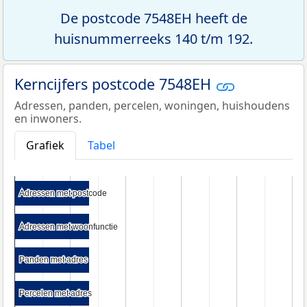
De postcode 7548EH heeft de
huisnummerreeks 140 t/m 192.
Kerncijfers postcode 7548EH
Adressen, panden, percelen, woningen, huishoudens
en inwoners.
Grafiek
Tabel
Adressen met postcode
Adressen met postcode
Adressen met woonfunctie
Adressen met woonfunctie
Panden met adres
Panden met adres
Percelen met adres
Percelen met adres