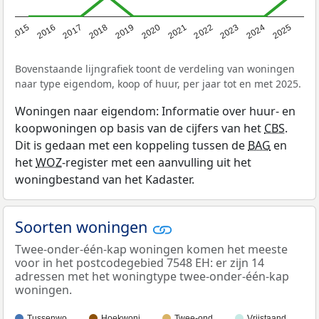
2019
2022
2025
2017
2020
2023
2015
2018
2021
2024
2016
Bovenstaande lijngrafiek toont de verdeling van woningen
naar type eigendom, koop of huur, per jaar tot en met 2025.
Woningen naar eigendom: Informatie over huur- en
koopwoningen op basis van de cijfers van het
CBS
.
Dit is gedaan met een koppeling tussen de
BAG
en
het
WOZ
-register met een aanvulling uit het
woningbestand van het Kadaster.
Soorten woningen
Twee-onder-één-kap woningen komen het meeste
voor in het postcodegebied 7548 EH: er zijn 14
adressen met het woningtype twee-onder-één-kap
woningen.
Tussenwo…
Hoekwoni…
Twee-ond…
Vrijstaand…