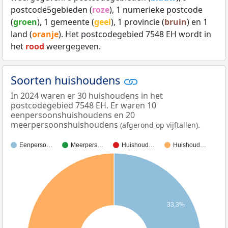
postcode5gebieden (
roze
), 1 numerieke postcode
(
groen
), 1 gemeente (
geel
), 1 provincie (
bruin
) en 1
land (
oranje
). Het postcodegebied 7548 EH wordt in
het
rood
weergegeven.
Soorten huishoudens
In 2024 waren er 30 huishoudens in het
postcodegebied 7548 EH. Er waren 10
eenpersoonshuishoudens en 20
meerpersoonshuishoudens
.
(afgerond op vijftallen)
Eenperso…
Meerpers…
Huishoud…
Huishoud…
33,3%