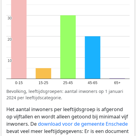
30
30
20
20
10
10
0-15
15-25
25-45
45-65
65+
Bevolking, leeftijdsgroepen: aantal inwoners op 1 januari
2024 per leeftijdscategorie.
Het aantal inwoners per leeftijdsgroep is afgerond
op vijftallen en wordt alleen getoond bij minimaal vijf
inwoners. De
download voor de gemeente Enschede
bevat veel meer leeftijdgegevens: Er is een document