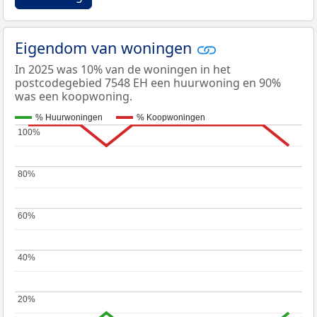
Eigendom van woningen
In 2025 was 10% van de woningen in het
postcodegebied 7548 EH een huurwoning en 90%
was een koopwoning.
% Huurwoningen
% Koopwoningen
100%
100%
80%
80%
60%
60%
40%
40%
20%
20%