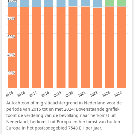
100%
100%
80%
80%
60%
60%
40%
40%
20%
20%
2015
2016
2017
2018
2019
2020
2021
2022
2023
2024
Autochtoon of migratieachtergrond in Nederland voor de
periode van 2015 tot en met 2024: Bovenstaande grafiek
toont de verdeling van de bevolking naar herkomst uit
Nederland, herkomst uit Europa en herkomst van buiten
Europa in het postcodegebied 7548 EH per jaar.