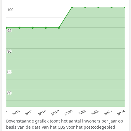
100
100
95
95
90
90
85
85
80
80
2015
2016
2017
2018
2019
2020
2021
2022
2023
2024
Bovenstaande grafiek toont het aantal inwoners per jaar op
basis van de data van het
CBS
voor het postcodegebied