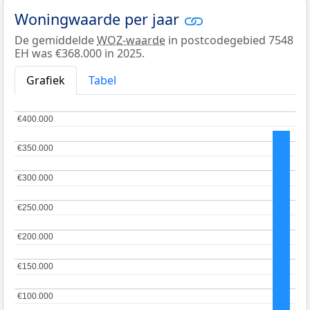
Woningwaarde per jaar
De gemiddelde
WOZ-waarde
in postcodegebied 7548
EH was €368.000 in 2025.
Grafiek
Tabel
€400.000
€400.000
€350.000
€350.000
€300.000
€300.000
€250.000
€250.000
€200.000
€200.000
€150.000
€150.000
€100.000
€100.000