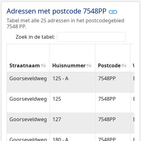
Adressen met postcode 7548PP
Tabel met alle 25 adressen in het postcodegebied
7548 PP.
Zoek in de tabel:
Straatnaam
Huisnummer
Postcode
Wo
Straatnaam
Huisnummer
Postcode
Wo
Goorseveldweg
125 - A
7548PP
En
Goorseveldweg
125
7548PP
En
Goorseveldweg
127
7548PP
En
Goorseveldweg
180 - A
7548PP
En