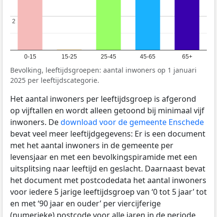
2
2
0-15
15-25
25-45
45-65
65+
Bevolking, leeftijdsgroepen: aantal inwoners op 1 januari
2025 per leeftijdscategorie.
Het aantal inwoners per leeftijdsgroep is afgerond
op vijftallen en wordt alleen getoond bij minimaal vijf
inwoners. De
download voor de gemeente Enschede
bevat veel meer leeftijdgegevens: Er is een document
met het aantal inwoners in de gemeente per
levensjaar en met een bevolkingspiramide met een
uitsplitsing naar leeftijd en geslacht. Daarnaast bevat
het document met postcodedata het aantal inwoners
voor iedere 5 jarige leeftijdsgroep van ‘0 tot 5 jaar’ tot
en met ‘90 jaar en ouder’ per viercijferige
(numerieke) postcode voor alle jaren in de periode