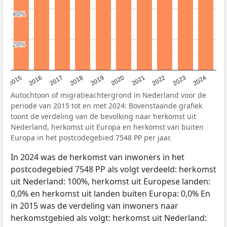
40%
40%
20%
20%
2015
2016
2017
2018
2019
2020
2021
2022
2023
2024
Autochtoon of migratieachtergrond in Nederland voor de
periode van 2015 tot en met 2024: Bovenstaande grafiek
toont de verdeling van de bevolking naar herkomst uit
Nederland, herkomst uit Europa en herkomst van buiten
Europa in het postcodegebied 7548 PP per jaar.
In 2024 was de herkomst van inwoners in het
postcodegebied 7548 PP als volgt verdeeld: herkomst
uit Nederland: 100%, herkomst uit Europese landen:
0,0% en herkomst uit landen buiten Europa: 0,0% En
in 2015 was de verdeling van inwoners naar
herkomstgebied als volgt: herkomst uit Nederland: