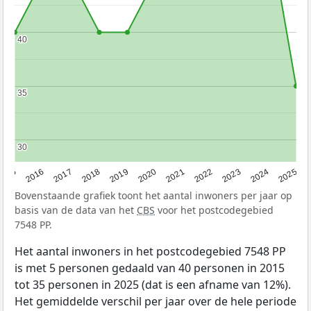
40
40
35
35
30
30
2015
2016
2017
2018
2019
2020
2021
2022
2023
2024
2025
Bovenstaande grafiek toont het aantal inwoners per jaar op
basis van de data van het
CBS
voor het postcodegebied
7548 PP.
Het aantal inwoners in het postcodegebied 7548 PP
is met 5 personen gedaald van 40 personen in 2015
tot 35 personen in 2025 (dat is een afname van 12%).
Het gemiddelde verschil per jaar over de hele periode