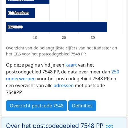
Huishoudens
Huishoudens
Inwoners
Inwoners
10
20
30
Overzicht van de belangrijkste cijfers van het Kadaster en
het
CBS
voor het postcodegebied 7548 PP.
Op deze pagina vind je een
kaart
van het
postcodegebied 7548 PP, de data over meer dan
250
onderwerpen
voor het postcodegebied 7548 PP en
een overzicht van alle
adressen
met postcode
7548PP.
Overzicht postcode 7548
Definities
Over het postcodegebied 7548 PP