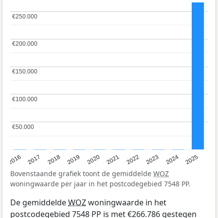
€250.000
€250.000
€200.000
€200.000
€150.000
€150.000
€100.000
€100.000
€50.000
€50.000
2016
2017
2018
2019
2020
2021
2022
2023
2024
2025
Bovenstaande grafiek toont de gemiddelde
WOZ
woningwaarde per jaar in het postcodegebied 7548 PP.
De gemiddelde
WOZ
woningwaarde in het
postcodegebied 7548 PP is met €266.786 gestegen