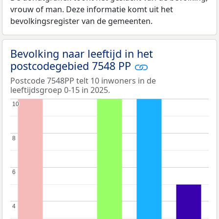
vrouw of man. Deze informatie komt uit het
bevolkingsregister van de gemeenten.
Bevolking naar leeftijd in het
postcodegebied 7548 PP
Postcode 7548PP telt 10 inwoners in de
leeftijdsgroep 0-15 in 2025.
10
10
8
8
6
6
4
4