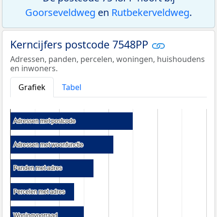
Goorseveldweg
en
Rutbekerveldweg
.
Kerncijfers postcode 7548PP
Adressen, panden, percelen, woningen, huishoudens
en inwoners.
Grafiek
Tabel
Adressen met postcode
Adressen met postcode
Adressen met woonfunctie
Adressen met woonfunctie
Panden met adres
Panden met adres
Percelen met adres
Percelen met adres
Woningvoorraad
Woningvoorraad