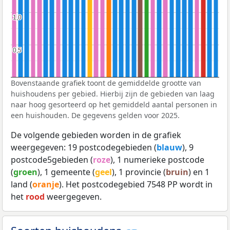
1,0
1,0
0,5
0,5
Bovenstaande grafiek toont de gemiddelde grootte van
huishoudens per gebied. Hierbij zijn de gebieden van laag
naar hoog gesorteerd op het gemiddeld aantal personen in
een huishouden. De gegevens gelden voor 2025.
De volgende gebieden worden in de grafiek
weergegeven: 19 postcodegebieden (
blauw
), 9
postcode5gebieden (
roze
), 1 numerieke postcode
(
groen
), 1 gemeente (
geel
), 1 provincie (
bruin
) en 1
land (
oranje
). Het postcodegebied 7548 PP wordt in
het
rood
weergegeven.