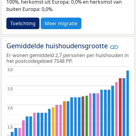
100%, herkomst uit Europa: 0,0% en herkomst van
buiten Europa: 0,0%.
Toelichting
Meer migratie
Gemiddelde huishoudensgrootte
Er wonen gemiddeld 2,7 personen per huishouden in
het postcodegebied 7548 PP.
3,0
3,0
2,5
2,5
2,0
2,0
1,5
1,5