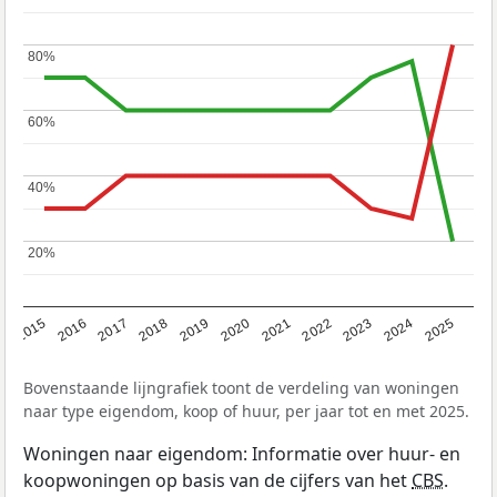
80%
80%
60%
60%
40%
40%
20%
20%
2019
2022
2025
2017
2020
2023
2015
2018
2021
2024
2016
Bovenstaande lijngrafiek toont de verdeling van woningen
naar type eigendom, koop of huur, per jaar tot en met 2025.
Woningen naar eigendom: Informatie over huur- en
koopwoningen op basis van de cijfers van het
CBS
.