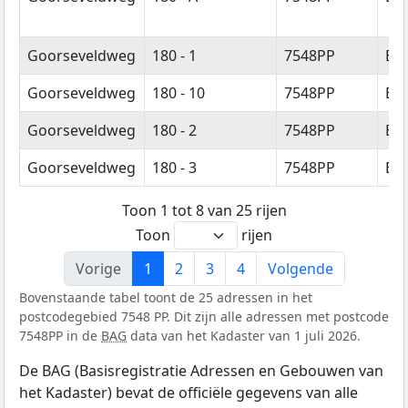
Goorseveldweg
180 - 1
7548PP
En
Goorseveldweg
180 - 10
7548PP
En
Goorseveldweg
180 - 2
7548PP
En
Goorseveldweg
180 - 3
7548PP
En
Toon 1 tot 8 van 25 rijen
Toon
rijen
Vorige
1
2
3
4
Volgende
Bovenstaande tabel toont de 25 adressen in het
postcodegebied 7548 PP. Dit zijn alle adressen met postcode
7548PP in de
BAG
data van het Kadaster van 1 juli 2026.
De BAG (Basisregistratie Adressen en Gebouwen van
het Kadaster) bevat de officiële gegevens van alle