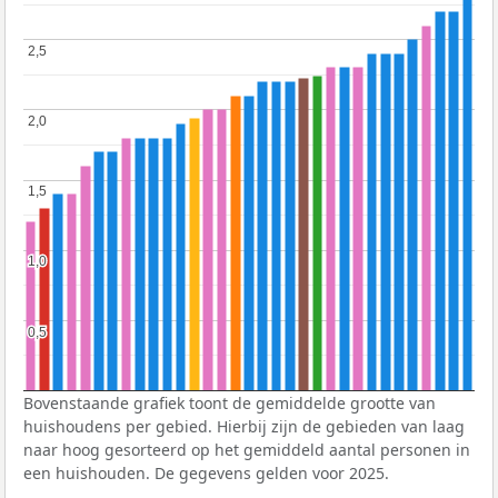
2,5
2,5
2,0
2,0
1,5
1,5
1,0
1,0
0,5
0,5
Bovenstaande grafiek toont de gemiddelde grootte van
huishoudens per gebied. Hierbij zijn de gebieden van laag
naar hoog gesorteerd op het gemiddeld aantal personen in
een huishouden. De gegevens gelden voor 2025.