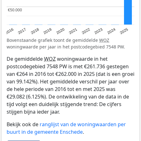
€50.000
€50.000
2016
2017
2018
2019
2020
2021
2022
2023
2024
2025
Bovenstaande grafiek toont de gemiddelde
WOZ
woningwaarde per jaar in het postcodegebied 7548 PW.
De gemiddelde
WOZ
woningwaarde in het
postcodegebied 7548 PW is met €261.736 gestegen
van €264 in 2016 tot €262.000 in 2025 (dat is een groei
van 99.142%). Het gemiddelde verschil per jaar over
de hele periode van 2016 tot en met 2025 was
€29.082 (6.125%). De ontwikkeling van de data in de
tijd volgt een duidelijk stijgende trend: De cijfers
stijgen bijna ieder jaar.
Bekijk ook de
ranglijst van de woningwaarden per
buurt in de gemeente Enschede
.