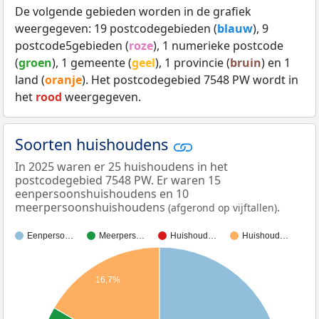
De volgende gebieden worden in de grafiek
weergegeven: 19 postcodegebieden (
blauw
), 9
postcode5gebieden (
roze
), 1 numerieke postcode
(
groen
), 1 gemeente (
geel
), 1 provincie (
bruin
) en 1
land (
oranje
). Het postcodegebied 7548 PW wordt in
het
rood
weergegeven.
Soorten huishoudens
In 2025 waren er 25 huishoudens in het
postcodegebied 7548 PW. Er waren 15
eenpersoonshuishoudens en 10
meerpersoonshuishoudens
.
(afgerond op vijftallen)
Eenperso…
Meerpers…
Huishoud…
Huishoud…
16,7%