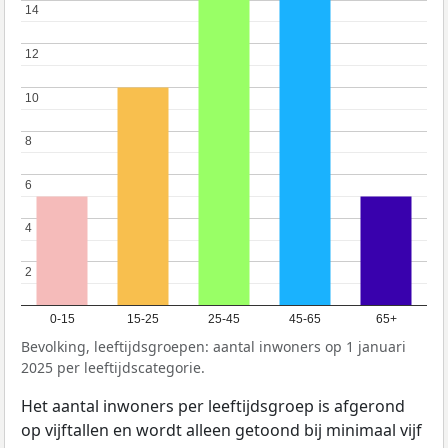
14
14
12
12
10
10
8
8
6
6
4
4
2
2
0-15
15-25
25-45
45-65
65+
Bevolking, leeftijdsgroepen: aantal inwoners op 1 januari
2025 per leeftijdscategorie.
Het aantal inwoners per leeftijdsgroep is afgerond
op vijftallen en wordt alleen getoond bij minimaal vijf