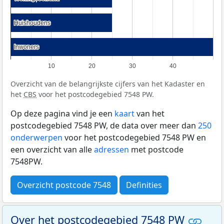
Huishoudens
Huishoudens
Inwoners
Inwoners
10
20
30
40
Overzicht van de belangrijkste cijfers van het Kadaster en
het
CBS
voor het postcodegebied 7548 PW.
Op deze pagina vind je een
kaart
van het
postcodegebied 7548 PW, de data over meer dan
250
onderwerpen
voor het postcodegebied 7548 PW en
een overzicht van alle
adressen
met postcode
7548PW.
Overzicht postcode 7548
Definities
Over het postcodegebied 7548 PW