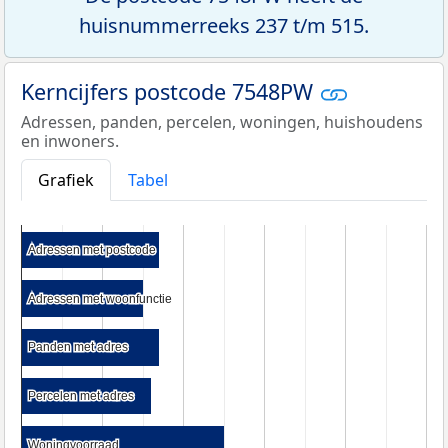
huisnummerreeks 237 t/m 515.
Kerncijfers postcode 7548PW
Adressen, panden, percelen, woningen, huishoudens
en inwoners.
Grafiek
Tabel
Adressen met postcode
Adressen met postcode
Adressen met woonfunctie
Adressen met woonfunctie
Panden met adres
Panden met adres
Percelen met adres
Percelen met adres
Woningvoorraad
Woningvoorraad