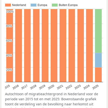
Nederland
Europa
Buiten Europa
100%
100%
80%
80%
60%
60%
40%
40%
20%
20%
2019
2022
2017
2025
2020
2015
2023
2018
2021
2016
2024
Autochtoon of migratieachtergrond in Nederland voor de
periode van 2015 tot en met 2025: Bovenstaande grafiek
toont de verdeling van de bevolking naar herkomst uit