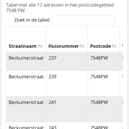
Tabel met alle 17 adressen in het postcodegebied
7548 PW.
Zoek in de tabel:
Straatnaam
Huisnummer
Postcode
Wo
Straatnaam
Huisnummer
Postcode
Wo
Beckumerstraat
237
7548PW
En
Beckumerstraat
239
7548PW
En
Beckumerstraat
241
7548PW
En
Beckumerstraat
243
7548PW
En