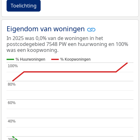
Toelichting
Eigendom van woningen
In 2025 was 0,0% van de woningen in het
postcodegebied 7548 PW een huurwoning en 100%
was een koopwoning.
% Huurwoningen
% Koopwoningen
100%
100%
80%
80%
60%
60%
40%
40%
20%
20%