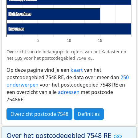
Huishoudens
Huishoudens
Inwoners
Inwoners
5
10
15
Overzicht van de belangrijkste cijfers van het Kadaster en
het
CBS
voor het postcodegebied 7548 RE.
Op deze pagina vind je een
kaart
van het
postcodegebied 7548 RE, de data over meer dan
250
onderwerpen
voor het postcodegebied 7548 RE en
een overzicht van alle
adressen
met postcode
7548RE.
Overzicht postcode 7548
Definities
Over het postcodegebied 7548 RE