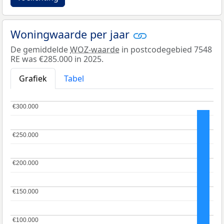
Woningwaarde per jaar
De gemiddelde
WOZ-waarde
in postcodegebied 7548
RE was €285.000 in 2025.
Grafiek
Tabel
€300.000
€300.000
€250.000
€250.000
€200.000
€200.000
€150.000
€150.000
€100.000
€100.000