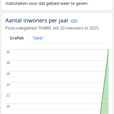
statistieken voor dat gebied weer te geven.
Aantal inwoners per jaar
Postcodegebied 7548RE telt 20 inwoners in 2025.
Grafiek
Tabel
20
20
18
18
16
16
14
14
12
12
10
10