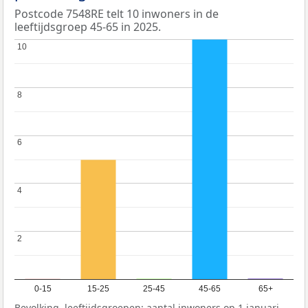
Postcode 7548RE telt 10 inwoners in de
leeftijdsgroep 45-65 in 2025.
10
10
8
8
6
6
4
4
2
2
0-15
15-25
25-45
45-65
65+
Bevolking, leeftijdsgroepen: aantal inwoners op 1 januari