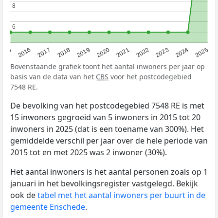
8
8
6
6
2015
2016
2017
2018
2019
2020
2021
2022
2023
2024
2025
Bovenstaande grafiek toont het aantal inwoners per jaar op
basis van de data van het
CBS
voor het postcodegebied
7548 RE.
De bevolking van het postcodegebied 7548 RE is met
15 inwoners gegroeid van 5 inwoners in 2015 tot 20
inwoners in 2025 (dat is een toename van 300%). Het
gemiddelde verschil per jaar over de hele periode van
2015 tot en met 2025 was 2 inwoner (30%).
Het aantal inwoners is het aantal personen zoals op 1
januari in het bevolkingsregister vastgelegd. Bekijk
ook de
tabel met het aantal inwoners per buurt in de
gemeente Enschede
.