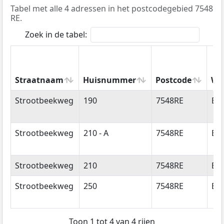
Tabel met alle 4 adressen in het postcodegebied 7548
RE.
Zoek in de tabel:
Straatnaam
Huisnummer
Postcode
Wo
Straatnaam
Huisnummer
Postcode
Wo
Strootbeekweg
190
7548RE
En
Strootbeekweg
210 - A
7548RE
En
Strootbeekweg
210
7548RE
En
Strootbeekweg
250
7548RE
En
Toon 1 tot 4 van 4 rijen