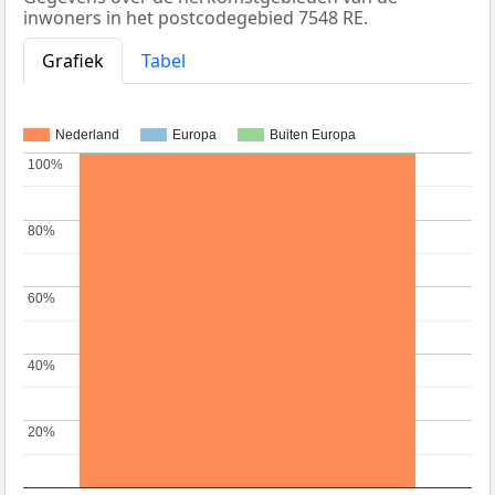
inwoners in het postcodegebied 7548 RE.
Grafiek
Tabel
Nederland
Europa
Buiten Europa
100%
100%
80%
80%
60%
60%
40%
40%
20%
20%