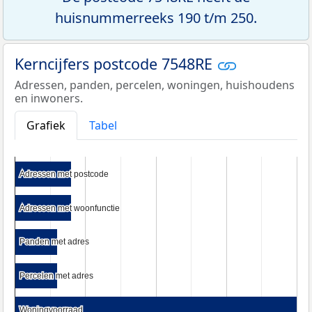
huisnummerreeks 190 t/m 250.
Kerncijfers postcode 7548RE
Adressen, panden, percelen, woningen, huishoudens
en inwoners.
Grafiek
Tabel
Adressen met postcode
Adressen met postcode
Adressen met woonfunctie
Adressen met woonfunctie
Panden met adres
Panden met adres
Percelen met adres
Percelen met adres
Woningvoorraad
Woningvoorraad