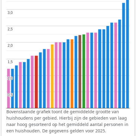
3,0
3,0
2,5
2,5
2,0
2,0
1,5
1,5
1,0
1,0
0,5
0,5
Bovenstaande grafiek toont de gemiddelde grootte van
huishoudens per gebied. Hierbij zijn de gebieden van laag
naar hoog gesorteerd op het gemiddeld aantal personen in
een huishouden. De gegevens gelden voor 2025.