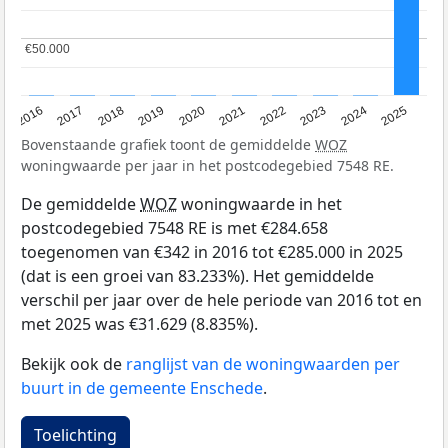
€50.000
€50.000
2016
2017
2018
2019
2020
2021
2022
2023
2024
2025
Bovenstaande grafiek toont de gemiddelde
WOZ
woningwaarde per jaar in het postcodegebied 7548 RE.
De gemiddelde
WOZ
woningwaarde in het
postcodegebied 7548 RE is met €284.658
toegenomen van €342 in 2016 tot €285.000 in 2025
(dat is een groei van 83.233%). Het gemiddelde
verschil per jaar over de hele periode van 2016 tot en
met 2025 was €31.629 (8.835%).
Bekijk ook de
ranglijst van de woningwaarden per
buurt in de gemeente Enschede
.
Toelichting