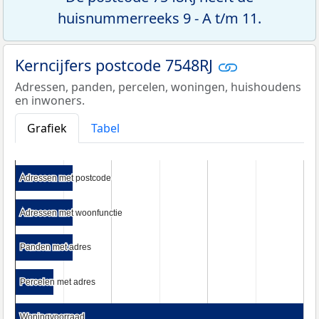
huisnummerreeks 9 - A t/m 11.
Kerncijfers postcode 7548RJ
Adressen, panden, percelen, woningen, huishoudens
en inwoners.
Grafiek
Tabel
Adressen met postcode
Adressen met postcode
Adressen met woonfunctie
Adressen met woonfunctie
Panden met adres
Panden met adres
Percelen met adres
Percelen met adres
Woningvoorraad
Woningvoorraad