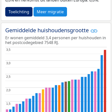
Toelichting
Meer migratie
Gemiddelde huishoudensgrootte
Er wonen gemiddeld 3,4 personen per huishouden in
het postcodegebied 7548 RJ.
3,5
3,5
3,0
3,0
2,5
2,5
2,0
2,0
1,5
1,5