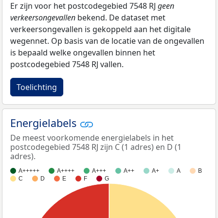
Er zijn voor het postcodegebied 7548 RJ
geen
verkeersongevallen
bekend. De dataset met
verkeersongevallen is gekoppeld aan het digitale
wegennet. Op basis van de locatie van de ongevallen
is bepaald welke ongevallen binnen het
postcodegebied 7548 RJ vallen.
Toelichting
Energielabels
De meest voorkomende energielabels in het
postcodegebied 7548 RJ zijn C (1 adres) en D (1
adres).
A+++++
A++++
A+++
A++
A+
A
B
C
D
E
F
G