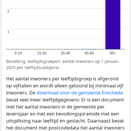
2
2
1
1
0-15
15-25
25-45
45-65
65+
Bevolking, leeftijdsgroepen: aantal inwoners op 1 januari
2025 per leeftijdscategorie.
Het aantal inwoners per leeftijdsgroep is afgerond
op vijftallen en wordt alleen getoond bij minimaal vijf
inwoners. De
download voor de gemeente Enschede
bevat veel meer leeftijdgegevens: Er is een document
met het aantal inwoners in de gemeente per
levensjaar en met een bevolkingspiramide met een
uitsplitsing naar leeftijd en geslacht. Daarnaast bevat
het document met postcodedata het aantal inwoners