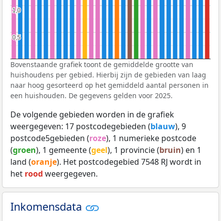
1,0
1,0
0,5
0,5
Bovenstaande grafiek toont de gemiddelde grootte van
huishoudens per gebied. Hierbij zijn de gebieden van laag
naar hoog gesorteerd op het gemiddeld aantal personen in
een huishouden. De gegevens gelden voor 2025.
De volgende gebieden worden in de grafiek
weergegeven: 17 postcodegebieden (
blauw
), 9
postcode5gebieden (
roze
), 1 numerieke postcode
(
groen
), 1 gemeente (
geel
), 1 provincie (
bruin
) en 1
land (
oranje
). Het postcodegebied 7548 RJ wordt in
het
rood
weergegeven.
Inkomensdata