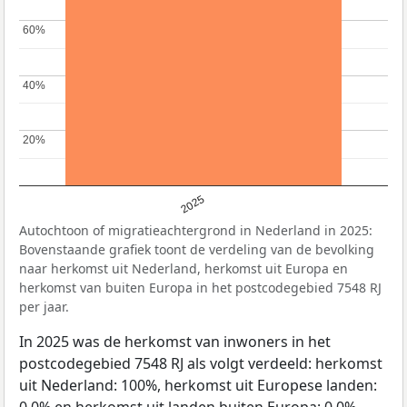
60%
60%
40%
40%
20%
20%
2025
Autochtoon of migratieachtergrond in Nederland in 2025:
Bovenstaande grafiek toont de verdeling van de bevolking
naar herkomst uit Nederland, herkomst uit Europa en
herkomst van buiten Europa in het postcodegebied 7548 RJ
per jaar.
In 2025 was de herkomst van inwoners in het
postcodegebied 7548 RJ als volgt verdeeld: herkomst
uit Nederland: 100%, herkomst uit Europese landen:
0,0% en herkomst uit landen buiten Europa: 0,0%.