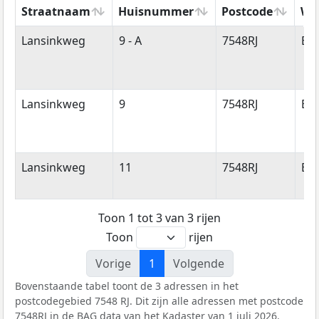
Straatnaam
Huisnummer
Postcode
Wo
Straatnaam
Huisnummer
Postcode
Wo
Lansinkweg
9 - A
7548RJ
En
Lansinkweg
9
7548RJ
En
Lansinkweg
11
7548RJ
En
Toon 1 tot 3 van 3 rijen
Toon
rijen
Vorige
1
Volgende
Bovenstaande tabel toont de 3 adressen in het
postcodegebied 7548 RJ. Dit zijn alle adressen met postcode
7548RJ in de
BAG
data van het Kadaster van 1 juli 2026.