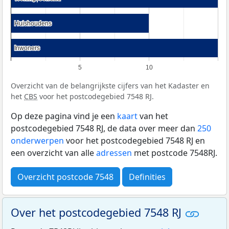
Huishoudens
Huishoudens
Inwoners
Inwoners
5
10
Overzicht van de belangrijkste cijfers van het Kadaster en
het
CBS
voor het postcodegebied 7548 RJ.
Op deze pagina vind je een
kaart
van het
postcodegebied 7548 RJ, de data over meer dan
250
onderwerpen
voor het postcodegebied 7548 RJ en
een overzicht van alle
adressen
met postcode 7548RJ.
Overzicht postcode 7548
Definities
Over het postcodegebied 7548 RJ