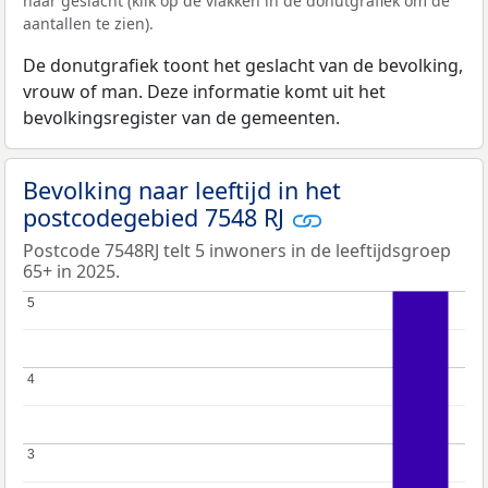
naar geslacht (klik op de vlakken in de donutgrafiek om de
aantallen te zien).
De donutgrafiek toont het geslacht van de bevolking,
vrouw of man. Deze informatie komt uit het
bevolkingsregister van de gemeenten.
Bevolking naar leeftijd in het
postcodegebied 7548 RJ
Postcode 7548RJ telt 5 inwoners in de leeftijdsgroep
65+ in 2025.
5
5
4
4
3
3