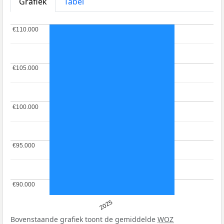
Grafiek
Tabel
€110.000
€110.000
€105.000
€105.000
€100.000
€100.000
€95.000
€95.000
€90.000
€90.000
2025
Bovenstaande grafiek toont de gemiddelde
WOZ