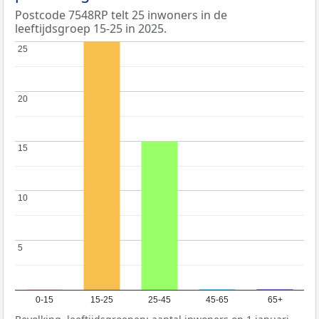
Postcode 7548RP telt 25 inwoners in de
leeftijdsgroep 15-25 in 2025.
25
25
20
20
15
15
10
10
5
5
0-15
15-25
25-45
45-65
65+