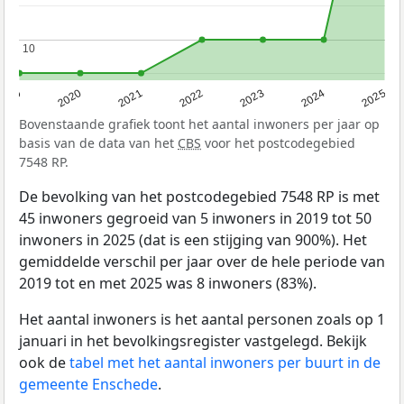
10
10
2019
2020
2021
2022
2023
2024
2025
Bovenstaande grafiek toont het aantal inwoners per jaar op
basis van de data van het
CBS
voor het postcodegebied
7548 RP.
De bevolking van het postcodegebied 7548 RP is met
45 inwoners gegroeid van 5 inwoners in 2019 tot 50
inwoners in 2025 (dat is een stijging van 900%). Het
gemiddelde verschil per jaar over de hele periode van
2019 tot en met 2025 was 8 inwoners (83%).
Het aantal inwoners is het aantal personen zoals op 1
januari in het bevolkingsregister vastgelegd. Bekijk
ook de
tabel met het aantal inwoners per buurt in de
gemeente Enschede
.