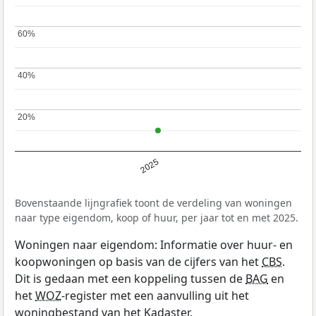
60%
60%
40%
40%
20%
20%
2025
Bovenstaande lijngrafiek toont de verdeling van woningen
naar type eigendom, koop of huur, per jaar tot en met 2025.
Woningen naar eigendom: Informatie over huur- en
koopwoningen op basis van de cijfers van het
CBS
.
Dit is gedaan met een koppeling tussen de
BAG
en
het
WOZ
-register met een aanvulling uit het
woningbestand van het Kadaster.