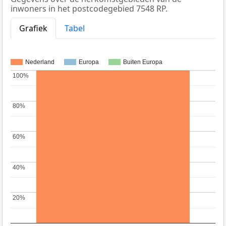
inwoners in het postcodegebied 7548 RP.
Grafiek
Tabel
Nederland
Europa
Buiten Europa
100%
100%
80%
80%
60%
60%
40%
40%
20%
20%