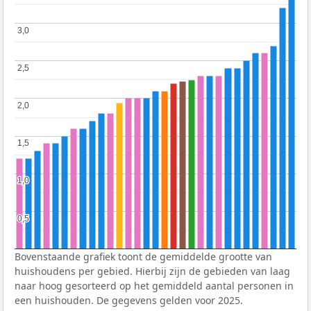
3,0
3,0
2,5
2,5
2,0
2,0
1,5
1,5
1,0
1,0
0,5
0,5
Bovenstaande grafiek toont de gemiddelde grootte van
huishoudens per gebied. Hierbij zijn de gebieden van laag
naar hoog gesorteerd op het gemiddeld aantal personen in
een huishouden. De gegevens gelden voor 2025.