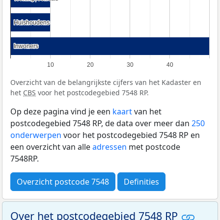
Huishoudens
Huishoudens
Inwoners
Inwoners
10
20
30
40
Overzicht van de belangrijkste cijfers van het Kadaster en
het
CBS
voor het postcodegebied 7548 RP.
Op deze pagina vind je een
kaart
van het
postcodegebied 7548 RP, de data over meer dan
250
onderwerpen
voor het postcodegebied 7548 RP en
een overzicht van alle
adressen
met postcode
7548RP.
Overzicht postcode 7548
Definities
Over het postcodegebied 7548 RP