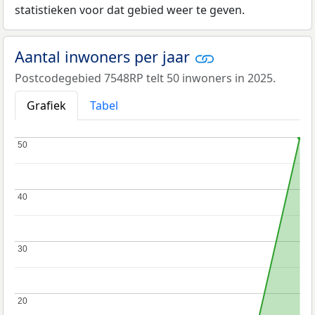
statistieken voor dat gebied weer te geven.
Aantal inwoners per jaar
Postcodegebied 7548RP telt 50 inwoners in 2025.
Grafiek
Tabel
50
50
40
40
30
30
20
20