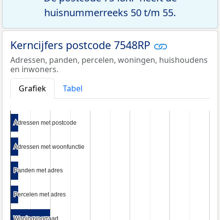
huisnummerreeks 50 t/m 55.
Kerncijfers postcode 7548RP
Adressen, panden, percelen, woningen, huishoudens
en inwoners.
Grafiek
Tabel
Adressen met postcode
Adressen met postcode
Adressen met woonfunctie
Adressen met woonfunctie
Panden met adres
Panden met adres
Percelen met adres
Percelen met adres
Woningvoorraad
Woningvoorraad