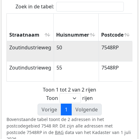
Zoek in de tabel:
Straatnaam
Huisnummer
Postcode
W
Straatnaam
Huisnummer
Postcode
W
Zoutindustrieweg
50
7548RP
E
Zoutindustrieweg
55
7548RP
E
Toon 1 tot 2 van 2 rijen
Toon
rijen
Vorige
1
Volgende
Bovenstaande tabel toont de 2 adressen in het
postcodegebied 7548 RP. Dit zijn alle adressen met
postcode 7548RP in de
BAG
data van het Kadaster van 1 juli
2026.