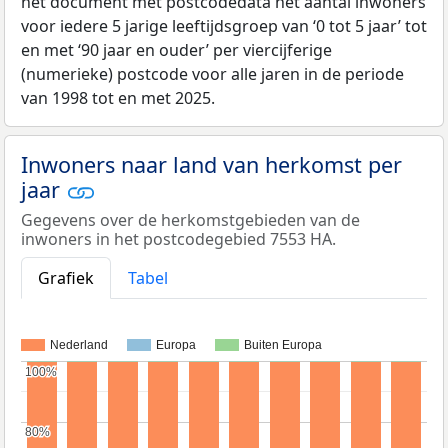
het document met postcodedata het aantal inwoners
voor iedere 5 jarige leeftijdsgroep van ‘0 tot 5 jaar’ tot
en met ‘90 jaar en ouder’ per viercijferige
(numerieke) postcode voor alle jaren in de periode
van 1998 tot en met 2025.
Inwoners naar land van herkomst per
jaar
Gegevens over de herkomstgebieden van de
inwoners in het postcodegebied 7553 HA.
Grafiek
Tabel
Nederland
Europa
Buiten Europa
100%
100%
80%
80%