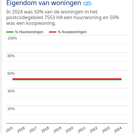
Eigendom van woningen
In 2024 was 50% van de woningen in het
postcodegebied 7553 HA een huurwoning en 50%
was een koopwoning.
% Huurwoningen
% Koopwoningen
100%
100%
80%
80%
60%
60%
40%
40%
20%
20%
2015
2016
2017
2018
2019
2020
2021
2022
2023
2024