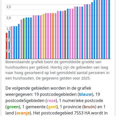
2,5
2,5
2,0
2,0
1,5
1,5
1,0
1,0
0,5
0,5
Bovenstaande grafiek toont de gemiddelde grootte van
huishoudens per gebied. Hierbij zijn de gebieden van laag
naar hoog gesorteerd op het gemiddeld aantal personen in
een huishouden. De gegevens gelden voor 2025.
De volgende gebieden worden in de grafiek
weergegeven: 19 postcodegebieden (
blauw
), 19
postcode5gebieden (
roze
), 1 numerieke postcode
(
groen
), 1 gemeente (
geel
), 1 provincie (
bruin
) en 1
land (
oranje
). Het postcodegebied 7553 HA wordt in