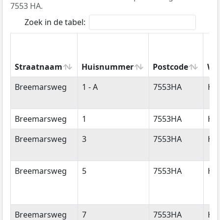
7553 HA.
Zoek in de tabel:
Straatnaam
Huisnummer
Postcode
Wo
Straatnaam
Huisnummer
Postcode
Wo
Breemarsweg
1 - A
7553HA
He
Breemarsweg
1
7553HA
He
Breemarsweg
3
7553HA
He
Breemarsweg
5
7553HA
He
Breemarsweg
7
7553HA
He