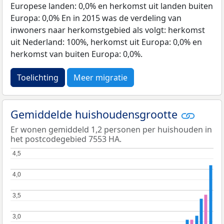
Europese landen: 0,0% en herkomst uit landen buiten
Europa: 0,0% En in 2015 was de verdeling van
inwoners naar herkomstgebied als volgt: herkomst
uit Nederland: 100%, herkomst uit Europa: 0,0% en
herkomst van buiten Europa: 0,0%.
Toelichting
Meer migratie
Gemiddelde huishoudensgrootte
Er wonen gemiddeld 1,2 personen per huishouden in
het postcodegebied 7553 HA.
4,5
4,5
4,0
4,0
3,5
3,5
3,0
3,0