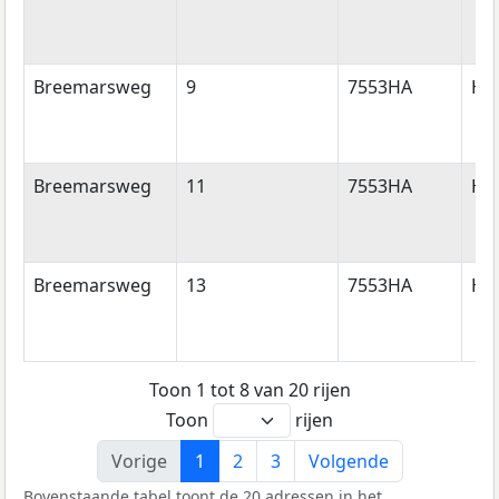
Breemarsweg
9
7553HA
He
Breemarsweg
11
7553HA
He
Breemarsweg
13
7553HA
He
Toon 1 tot 8 van 20 rijen
Toon
rijen
Vorige
1
2
3
Volgende
Bovenstaande tabel toont de 20 adressen in het