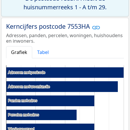
huisnummerreeks 1 - A t/m 29.
Kerncijfers postcode 7553HA
Adressen, panden, percelen, woningen, huishoudens
en inwoners.
Grafiek
Tabel
Adressen met postcode
Adressen met postcode
Adressen met woonfunctie
Adressen met woonfunctie
Panden met adres
Panden met adres
Percelen met adres
Percelen met adres
Woningvoorraad
Woningvoorraad