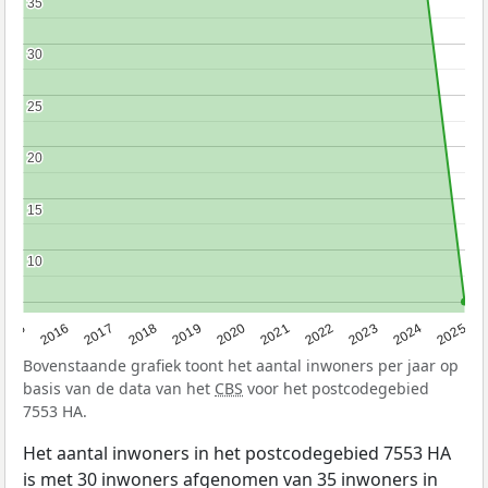
35
35
30
30
25
25
20
20
15
15
10
10
2015
2016
2017
2018
2019
2020
2021
2022
2023
2024
2025
Bovenstaande grafiek toont het aantal inwoners per jaar op
basis van de data van het
CBS
voor het postcodegebied
7553 HA.
Het aantal inwoners in het postcodegebied 7553 HA
is met 30 inwoners afgenomen van 35 inwoners in