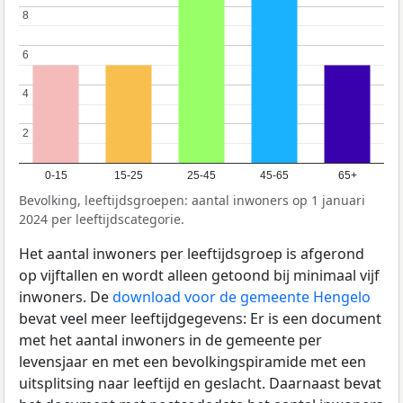
8
8
6
6
4
4
2
2
0-15
15-25
25-45
45-65
65+
Bevolking, leeftijdsgroepen: aantal inwoners op 1 januari
2024 per leeftijdscategorie.
Het aantal inwoners per leeftijdsgroep is afgerond
op vijftallen en wordt alleen getoond bij minimaal vijf
inwoners. De
download voor de gemeente Hengelo
bevat veel meer leeftijdgegevens: Er is een document
met het aantal inwoners in de gemeente per
levensjaar en met een bevolkingspiramide met een
uitsplitsing naar leeftijd en geslacht. Daarnaast bevat