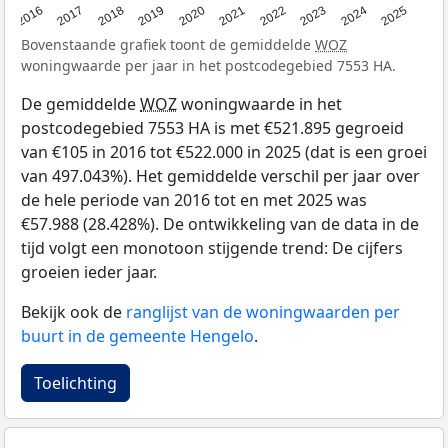
2016
2017
2018
2019
2020
2021
2022
2023
2024
2025
Bovenstaande grafiek toont de gemiddelde
WOZ
woningwaarde per jaar in het postcodegebied 7553 HA.
De gemiddelde
WOZ
woningwaarde in het
postcodegebied 7553 HA is met €521.895 gegroeid
van €105 in 2016 tot €522.000 in 2025 (dat is een groei
van 497.043%). Het gemiddelde verschil per jaar over
de hele periode van 2016 tot en met 2025 was
€57.988 (28.428%). De ontwikkeling van de data in de
tijd volgt een monotoon stijgende trend: De cijfers
groeien ieder jaar.
Bekijk ook de
ranglijst van de woningwaarden per
buurt in de gemeente Hengelo
.
Toelichting