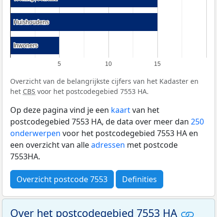
Huishoudens
Huishoudens
Inwoners
Inwoners
5
10
15
Overzicht van de belangrijkste cijfers van het Kadaster en
het
CBS
voor het postcodegebied 7553 HA.
Op deze pagina vind je een
kaart
van het
postcodegebied 7553 HA, de data over meer dan
250
onderwerpen
voor het postcodegebied 7553 HA en
een overzicht van alle
adressen
met postcode
7553HA.
Overzicht postcode 7553
Definities
Over het postcodegebied 7553 HA