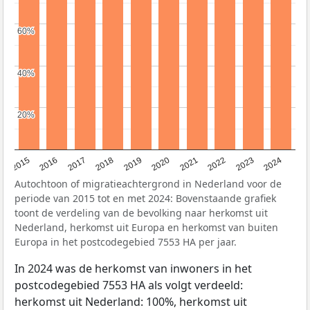
60%
60%
40%
40%
20%
20%
2015
2016
2017
2018
2019
2020
2021
2022
2023
2024
Autochtoon of migratieachtergrond in Nederland voor de
periode van 2015 tot en met 2024: Bovenstaande grafiek
toont de verdeling van de bevolking naar herkomst uit
Nederland, herkomst uit Europa en herkomst van buiten
Europa in het postcodegebied 7553 HA per jaar.
In 2024 was de herkomst van inwoners in het
postcodegebied 7553 HA als volgt verdeeld:
herkomst uit Nederland: 100%, herkomst uit