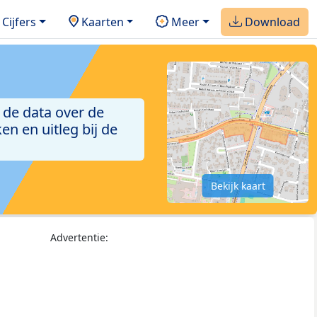
Cijfers
Kaarten
Meer
Download
 de data over de
n en uitleg bij de
Bekijk kaart
Advertentie: