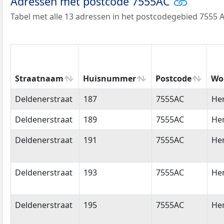
Adressen met postcode 7555AC
Tabel met alle 13 adressen in het postcodegebied 7555 A
Straatnaam
Huisnummer
Postcode
Wo
Straatnaam
Huisnummer
Postcode
Wo
Deldenerstraat
187
7555AC
He
Deldenerstraat
189
7555AC
He
Deldenerstraat
191
7555AC
He
Deldenerstraat
193
7555AC
He
Deldenerstraat
195
7555AC
He