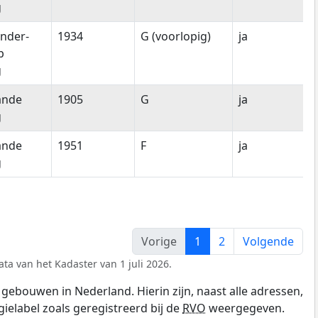
g
nder-
1934
G (voorlopig)
ja
p
g
ande
1905
G
ja
g
ande
1951
F
ja
g
Vorige
1
2
Volgende
ta van het Kadaster van 1 juli 2026.
gebouwen in Nederland. Hierin zijn, naast alle adressen,
gielabel zoals geregistreerd bij de
RVO
weergegeven.