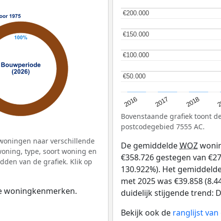
€200.000
€200.000
€150.000
€150.000
€100.000
€100.000
€50.000
€50.000
2
2016
2018
2017
Bovenstaande grafiek toont 
postcodegebied 7555 AC.
woningen naar verschillende
De gemiddelde
WOZ
wonin
ning, type, soort woning en
€358.726 gestegen van €274 
dden van de grafiek. Klik op
130.922%). Het gemiddelde 
met 2025 was €39.858 (8.44
 de woningkenmerken.
duidelijk stijgende trend: D
Bekijk ook de
ranglijst va