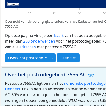
Inwoners
Inwoners
10
20
30
40
Overzicht van de belangrijkste cijfers van het Kadaster en het
7555 AC.
Op deze pagina vind je een
kaart
van het postcodegebied
meer dan
250 onderwerpen
voor het postcodegebied 75
van alle
adressen
met postcode 7555AC.
Overzicht postcode 7555
Definities
Over het postcodegebied 7555 AC
Postcode 7555AC ligt binnen het
numerieke postcodege
Hengelo
. Er zijn dertien adressen en twintig woningen 
AC. 80% van de woningen in het postcodegebied 7555 A
woningen hebben een gemiddelde
WOZ
waarde van €359
inwoners in het postcodegebied 7555 AC en 25% van de 