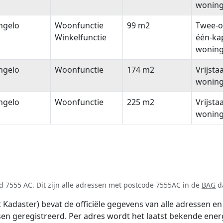
wonin
ngelo
Woonfunctie
99 m2
Twee-o
Winkelfunctie
één-ka
wonin
ngelo
Woonfunctie
174 m2
Vrijsta
wonin
ngelo
Woonfunctie
225 m2
Vrijsta
wonin
 7555 AC. Dit zijn alle adressen met postcode 7555AC in de
BAG
da
adaster) bevat de officiële gegevens van alle adressen en 
tsen geregistreerd. Per adres wordt het laatst bekende ener