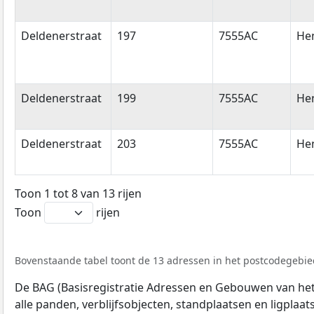
Deldenerstraat
197
7555AC
He
Deldenerstraat
199
7555AC
He
Deldenerstraat
203
7555AC
He
Toon 1 tot 8 van 13 rijen
Toon
rijen
Bovenstaande tabel toont de 13 adressen in het postcodegebied
De BAG (Basisregistratie Adressen en Gebouwen van het K
alle panden, verblijfsobjecten, standplaatsen en ligplaa