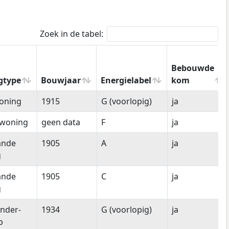
Zoek in de tabel:
Bebouwde
gtype
Bouwjaar
Energielabel
kom
gtype
Bouwjaar
Energielabel
Bebouwde
oning
1915
G (voorlopig)
ja
kom
woning
geen data
F
ja
ande
1905
A
ja
g
ande
1905
C
ja
g
nder-
1934
G (voorlopig)
ja
p