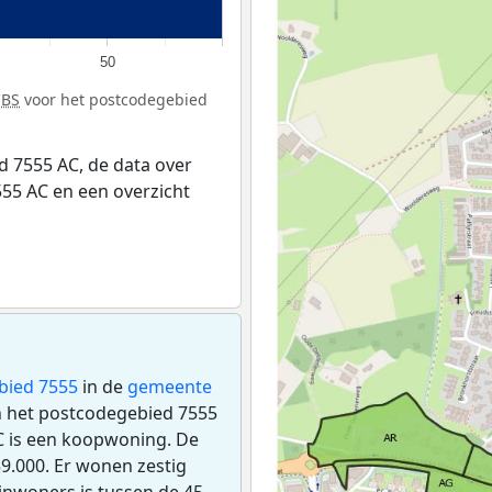
50
CBS
voor het postcodegebied
 7555 AC, de data over
55 AC en een overzicht
bied 7555
in de
gemeente
in het postcodegebied 7555
C is een koopwoning. De
.000. Er wonen zestig
inwoners is tussen de 45