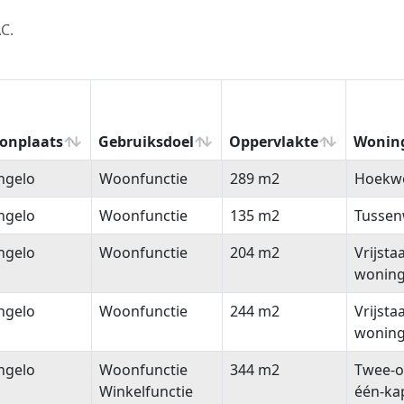
C.
onplaats
Gebruiksdoel
Oppervlakte
Wonin
onplaats
Gebruiksdoel
Oppervlakte
Wonin
ngelo
Woonfunctie
289 m2
Hoekw
ngelo
Woonfunctie
135 m2
Tussen
ngelo
Woonfunctie
204 m2
Vrijsta
wonin
ngelo
Woonfunctie
244 m2
Vrijsta
wonin
ngelo
Woonfunctie
344 m2
Twee-o
Winkelfunctie
één-ka