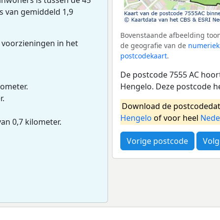
ns van gemiddeld 1,9
Bovenstaande afbeelding toon
 voorzieningen in het
de geografie van de
numeriek
postcodekaart
.
De postcode 7555 AC hoort
Hengelo. Deze postcode h
lometer.
r.
Download de postcodedat
Hengelo
of voor heel
Nede
van 0,7 kilometer.
Vorige postcode
Volg