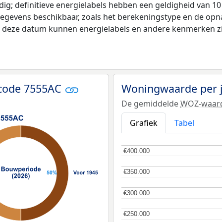
ldig; definitieve energielabels hebben een geldigheid van 1
gegevens beschikbaar, zoals het berekeningstype en de op
na deze datum kunnen energielabels en andere kenmerken zij
tcode 7555AC
Woningwaarde per 
De gemiddelde
WOZ-waar
Grafiek
Tabel
€400.000
€400.000
€350.000
€350.000
€300.000
€300.000
€250.000
€250.000