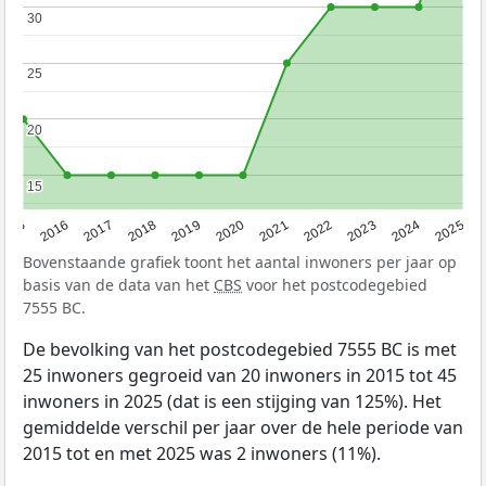
30
30
25
25
20
20
15
15
2015
2016
2017
2018
2019
2020
2021
2022
2023
2024
2025
Bovenstaande grafiek toont het aantal inwoners per jaar op
basis van de data van het
CBS
voor het postcodegebied
7555 BC.
De bevolking van het postcodegebied 7555 BC is met
25 inwoners gegroeid van 20 inwoners in 2015 tot 45
inwoners in 2025 (dat is een stijging van 125%). Het
gemiddelde verschil per jaar over de hele periode van
2015 tot en met 2025 was 2 inwoners (11%).