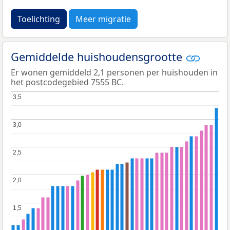
Toelichting
Meer migratie
Gemiddelde huishoudensgrootte
Er wonen gemiddeld 2,1 personen per huishouden in
het postcodegebied 7555 BC.
3,5
3,5
3,0
3,0
2,5
2,5
2,0
2,0
1,5
1,5