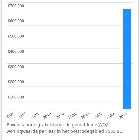
€700.000
€700.000
€600.000
€600.000
€500.000
€500.000
€400.000
€400.000
€300.000
€300.000
€200.000
€200.000
€100.000
€100.000
2016
2017
2018
2019
2020
2021
2022
2023
2024
2025
Bovenstaande grafiek toont de gemiddelde
WOZ
woningwaarde per jaar in het postcodegebied 7555 BC.