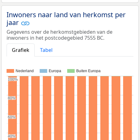
Inwoners naar land van herkomst per
jaar
Gegevens over de herkomstgebieden van de
inwoners in het postcodegebied 7555 BC.
Grafiek
Tabel
Nederland
Europa
Buiten Europa
100%
100%
80%
80%
60%
60%
40%
40%