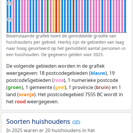
1,0
1,0
0,5
0,5
Bovenstaande grafiek toont de gemiddelde grootte van
huishoudens per gebied. Hierbij zijn de gebieden van laag
naar hoog gesorteerd op het gemiddeld aantal personen in
een huishouden. De gegevens gelden voor 2025.
De volgende gebieden worden in de grafiek
weergegeven: 18 postcodegebieden (
blauw
), 19
postcode5gebieden (
roze
), 1 numerieke postcode
(
groen
), 1 gemeente (
geel
), 1 provincie (
bruin
) en 1
land (
oranje
). Het postcodegebied 7555 BC wordt in
het
rood
weergegeven.
Soorten huishoudens
In 2025 waren er 20 huishoudens in het