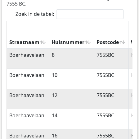
7555 BC.
Zoek in de tabel:
Straatnaam
Huisnummer
Postcode
Wo
Straatnaam
Huisnummer
Postcode
Wo
Boerhaavelaan
8
7555BC
He
Boerhaavelaan
10
7555BC
He
Boerhaavelaan
12
7555BC
He
Boerhaavelaan
14
7555BC
He
Boerhaavelaan
16
7555BC
He