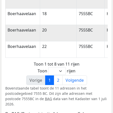
Boerhaavelaan
18
7555BC
He
Boerhaavelaan
20
7555BC
He
Boerhaavelaan
22
7555BC
He
Toon 1 tot 8 van 11 rijen
Toon
rijen
Vorige
1
2
Volgende
Bovenstaande tabel toont de 11 adressen in het
postcodegebied 7555 BC. Dit zijn alle adressen met
postcode 7555BC in de
BAG
data van het Kadaster van 1 juli
2026.