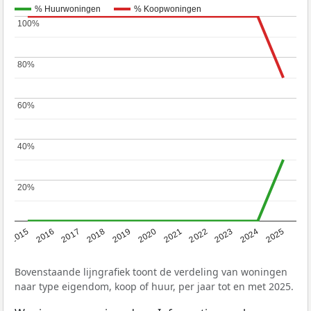
% Huurwoningen
% Koopwoningen
100%
100%
80%
80%
60%
60%
40%
40%
20%
20%
2019
2022
2025
2017
2020
2023
2015
2018
2021
2024
2016
Bovenstaande lijngrafiek toont de verdeling van woningen
naar type eigendom, koop of huur, per jaar tot en met 2025.