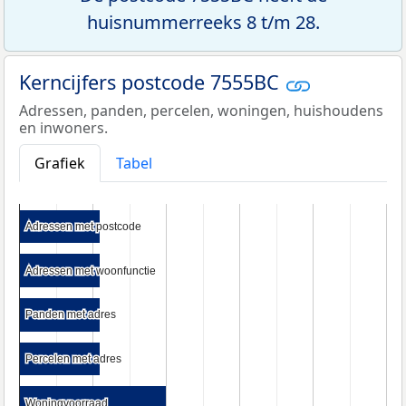
huisnummerreeks 8 t/m 28.
Kerncijfers postcode 7555BC
Adressen, panden, percelen, woningen, huishoudens
en inwoners.
Grafiek
Tabel
Adressen met postcode
Adressen met postcode
Adressen met woonfunctie
Adressen met woonfunctie
Panden met adres
Panden met adres
Percelen met adres
Percelen met adres
Woningvoorraad
Woningvoorraad