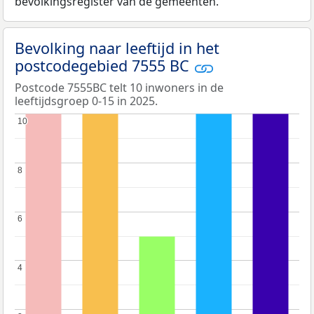
bevolkingsregister van de gemeenten.
Bevolking naar leeftijd in het
postcodegebied 7555 BC
Postcode 7555BC telt 10 inwoners in de
leeftijdsgroep 0-15 in 2025.
10
10
8
8
6
6
4
4