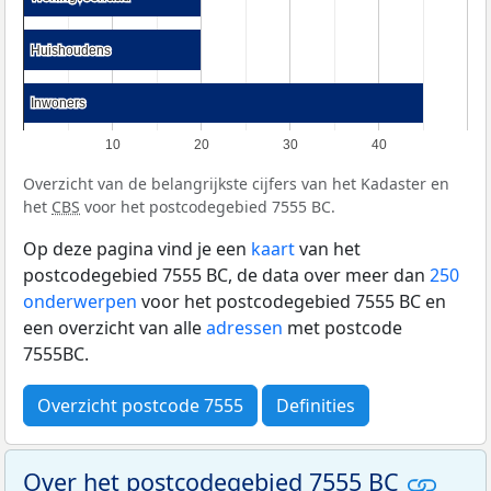
Huishoudens
Huishoudens
Inwoners
Inwoners
10
20
30
40
Overzicht van de belangrijkste cijfers van het Kadaster en
het
CBS
voor het postcodegebied 7555 BC.
Op deze pagina vind je een
kaart
van het
postcodegebied 7555 BC, de data over meer dan
250
onderwerpen
voor het postcodegebied 7555 BC en
een overzicht van alle
adressen
met postcode
7555BC.
Overzicht postcode 7555
Definities
Over het postcodegebied 7555 BC