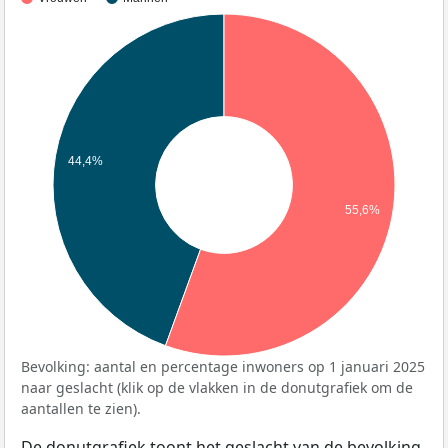
44,4%
55,6%
Bevolking: aantal en percentage inwoners op 1 januari 2025
naar geslacht (klik op de vlakken in de donutgrafiek om de
aantallen te zien).
De donutgrafiek toont het geslacht van de bevolking,