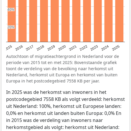
40%
40%
20%
20%
2019
2022
2017
2025
2020
2015
2023
2018
2021
2016
2024
Autochtoon of migratieachtergrond in Nederland voor de
periode van 2015 tot en met 2025: Bovenstaande grafiek
toont de verdeling van de bevolking naar herkomst uit
Nederland, herkomst uit Europa en herkomst van buiten
Europa in het postcodegebied 7558 KB per jaar.
In 2025 was de herkomst van inwoners in het
postcodegebied 7558 KB als volgt verdeeld: herkomst
uit Nederland: 100%, herkomst uit Europese landen:
0,0% en herkomst uit landen buiten Europa: 0,0% En
in 2015 was de verdeling van inwoners naar
herkomstgebied als volgt: herkomst uit Nederland: