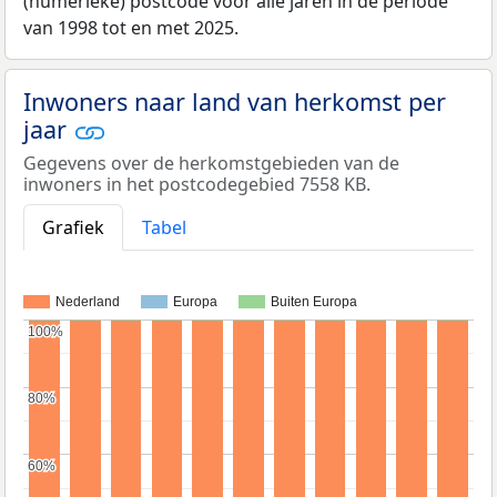
(numerieke) postcode voor alle jaren in de periode
van 1998 tot en met 2025.
Inwoners naar land van herkomst per
jaar
Gegevens over de herkomstgebieden van de
inwoners in het postcodegebied 7558 KB.
Grafiek
Tabel
Nederland
Europa
Buiten Europa
100%
100%
80%
80%
60%
60%