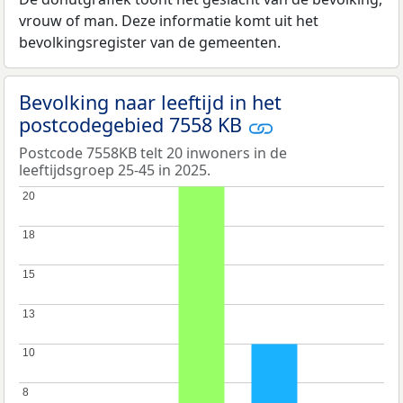
vrouw of man. Deze informatie komt uit het
bevolkingsregister van de gemeenten.
Bevolking naar leeftijd in het
postcodegebied 7558 KB
Postcode 7558KB telt 20 inwoners in de
leeftijdsgroep 25-45 in 2025.
20
20
18
18
15
15
13
13
10
10
8
8