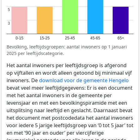
5
5
3
3
0-15
15-25
25-45
45-65
65+
Bevolking, leeftijdsgroepen: aantal inwoners op 1 januari
2025 per leeftijdscategorie.
Het aantal inwoners per leeftijdsgroep is afgerond
op vijftallen en wordt alleen getoond bij minimaal vijf
inwoners. De
download voor de gemeente Hengelo
bevat veel meer leeftijdgegevens: Er is een document
met het aantal inwoners in de gemeente per
levensjaar en met een bevolkingspiramide met een
uitsplitsing naar leeftijd en geslacht. Daarnaast bevat
het document met postcodedata het aantal inwoners
voor iedere 5 jarige leeftijdsgroep van ‘0 tot 5 jaar’ tot
en met ‘90 jaar en ouder’ per viercijferige