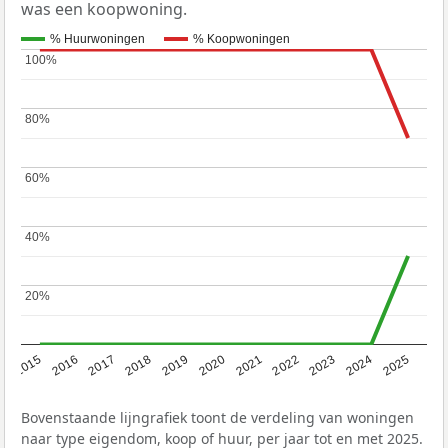
was een koopwoning.
% Huurwoningen
% Koopwoningen
100%
100%
80%
80%
60%
60%
40%
40%
20%
20%
2019
2022
2025
2017
2020
2023
2015
2018
2021
2024
2016
Bovenstaande lijngrafiek toont de verdeling van woningen
naar type eigendom, koop of huur, per jaar tot en met 2025.