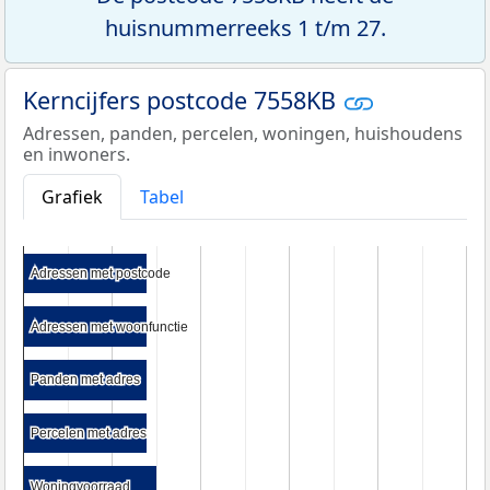
huisnummerreeks 1 t/m 27.
Kerncijfers postcode 7558KB
Adressen, panden, percelen, woningen, huishoudens
en inwoners.
Grafiek
Tabel
Adressen met postcode
Adressen met postcode
Adressen met woonfunctie
Adressen met woonfunctie
Panden met adres
Panden met adres
Percelen met adres
Percelen met adres
Woningvoorraad
Woningvoorraad