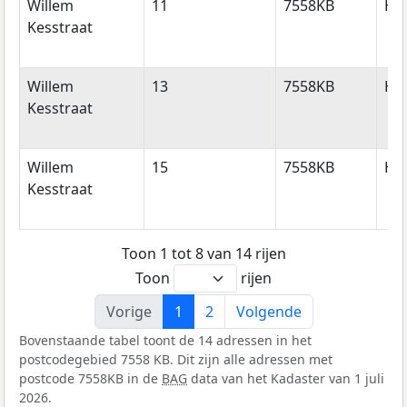
Willem
11
7558KB
He
Kesstraat
Willem
13
7558KB
He
Kesstraat
Willem
15
7558KB
He
Kesstraat
Toon 1 tot 8 van 14 rijen
Toon
rijen
Vorige
1
2
Volgende
Bovenstaande tabel toont de 14 adressen in het
postcodegebied 7558 KB. Dit zijn alle adressen met
postcode 7558KB in de
BAG
data van het Kadaster van 1 juli
2026.