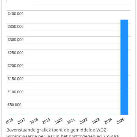
€400.000
€400.000
€350.000
€350.000
€300.000
€300.000
€250.000
€250.000
€200.000
€200.000
€150.000
€150.000
€100.000
€100.000
€50.000
€50.000
2016
2017
2018
2019
2020
2021
2022
2023
2024
2025
Bovenstaande grafiek toont de gemiddelde
WOZ
woningwaarde per jaar in het postcodegebied 7558 KB.