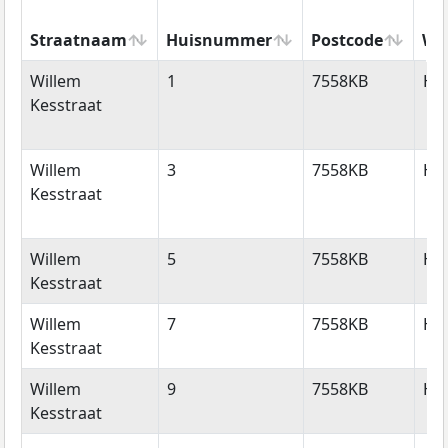
Straatnaam
Huisnummer
Postcode
Wo
Straatnaam
Huisnummer
Postcode
Wo
Willem
1
7558KB
He
Kesstraat
Willem
3
7558KB
He
Kesstraat
Willem
5
7558KB
He
Kesstraat
Willem
7
7558KB
He
Kesstraat
Willem
9
7558KB
He
Kesstraat