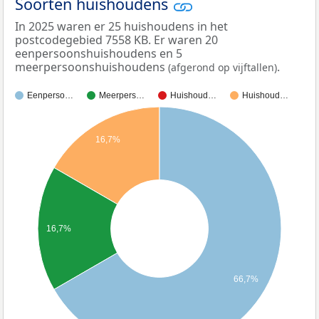
Soorten huishoudens
In 2025 waren er 25 huishoudens in het
postcodegebied 7558 KB. Er waren 20
eenpersoonshuishoudens en 5
meerpersoonshuishoudens
.
(afgerond op vijftallen)
Eenperso…
Meerpers…
Huishoud…
Huishoud…
16,7%
16,7%
66,7%