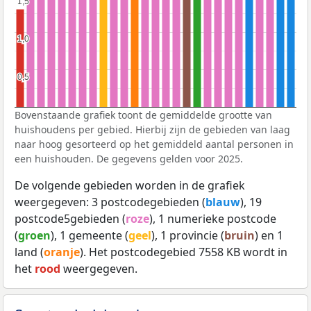
1,5
1,5
1,0
1,0
0,5
0,5
Bovenstaande grafiek toont de gemiddelde grootte van
huishoudens per gebied. Hierbij zijn de gebieden van laag
naar hoog gesorteerd op het gemiddeld aantal personen in
een huishouden. De gegevens gelden voor 2025.
De volgende gebieden worden in de grafiek
weergegeven: 3 postcodegebieden (
blauw
), 19
postcode5gebieden (
roze
), 1 numerieke postcode
(
groen
), 1 gemeente (
geel
), 1 provincie (
bruin
) en 1
land (
oranje
). Het postcodegebied 7558 KB wordt in
het
rood
weergegeven.