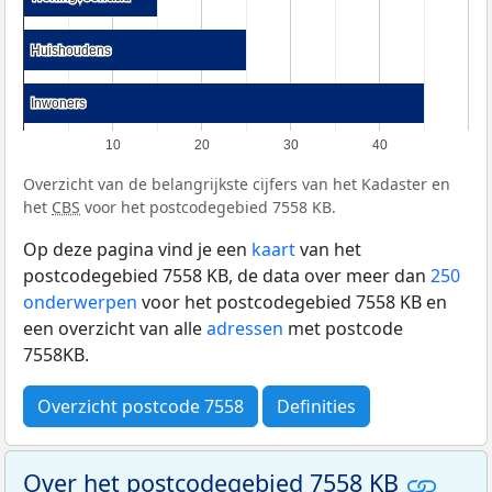
Huishoudens
Huishoudens
Inwoners
Inwoners
10
20
30
40
Overzicht van de belangrijkste cijfers van het Kadaster en
het
CBS
voor het postcodegebied 7558 KB.
Op deze pagina vind je een
kaart
van het
postcodegebied 7558 KB, de data over meer dan
250
onderwerpen
voor het postcodegebied 7558 KB en
een overzicht van alle
adressen
met postcode
7558KB.
Overzicht postcode 7558
Definities
Over het postcodegebied 7558 KB