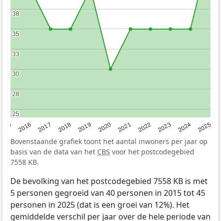
38
38
35
35
33
33
30
30
28
28
25
25
2015
2016
2017
2018
2019
2020
2021
2022
2023
2024
2025
Bovenstaande grafiek toont het aantal inwoners per jaar op
basis van de data van het
CBS
voor het postcodegebied
7558 KB.
De bevolking van het postcodegebied 7558 KB is met
5 personen gegroeid van 40 personen in 2015 tot 45
personen in 2025 (dat is een groei van 12%). Het
gemiddelde verschil per jaar over de hele periode van