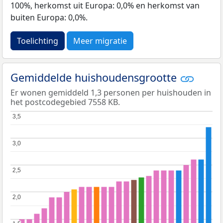
100%, herkomst uit Europa: 0,0% en herkomst van
buiten Europa: 0,0%.
Toelichting
Meer migratie
Gemiddelde huishoudensgrootte
Er wonen gemiddeld 1,3 personen per huishouden in
het postcodegebied 7558 KB.
3,5
3,5
3,0
3,0
2,5
2,5
2,0
2,0