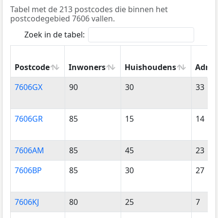
Tabel met de 213 postcodes die binnen het
postcodegebied 7606 vallen.
Zoek in de tabel:
Postcode
Inwoners
Huishoudens
Adres
Postcode
Inwoners
Huishoudens
Adres
7606GX
90
30
33
7606GR
85
15
14
7606AM
85
45
23
7606BP
85
30
27
7606KJ
80
25
7