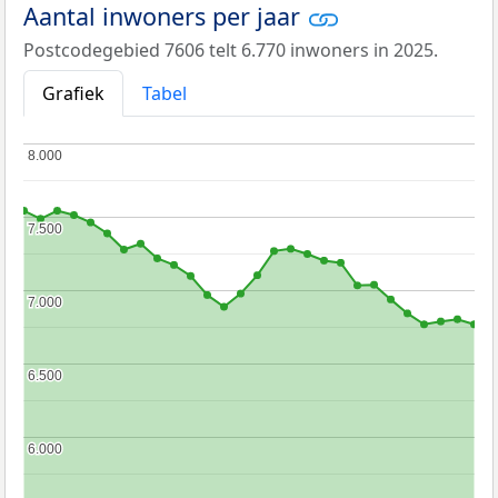
Aantal inwoners per jaar
Postcodegebied 7606 telt 6.770 inwoners in 2025.
Grafiek
Tabel
8.000
8.000
7.500
7.500
7.000
7.000
6.500
6.500
6.000
6.000