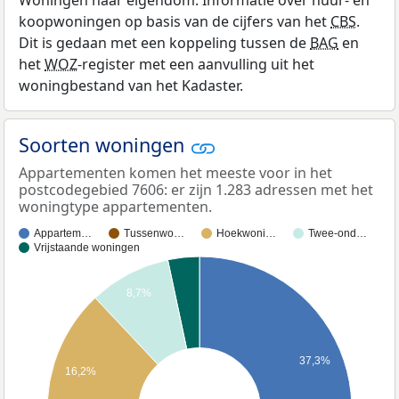
Woningen naar eigendom: Informatie over huur- en
koopwoningen op basis van de cijfers van het
CBS
.
Dit is gedaan met een koppeling tussen de
BAG
en
het
WOZ
-register met een aanvulling uit het
woningbestand van het Kadaster.
Soorten woningen
Appartementen komen het meeste voor in het
postcodegebied 7606: er zijn 1.283 adressen met het
woningtype appartementen.
Appartem…
Tussenwo…
Hoekwoni…
Twee-ond…
Vrijstaande woningen
8,7%
37,3%
16,2%