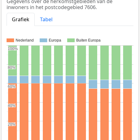
Gegevens over de herkomstgebieden van de
inwoners in het postcodegebied 7606.
Grafiek
Tabel
Nederland
Europa
Buiten Europa
100%
100%
80%
80%
60%
60%
40%
40%
20%
20%