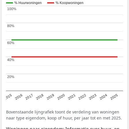
% Huurwoningen
% Koopwoningen
100%
100%
80%
80%
60%
60%
40%
40%
20%
20%
2019
2022
2025
2017
2020
2023
2015
2018
2021
2024
2016
Bovenstaande lijngrafiek toont de verdeling van woningen
naar type eigendom, koop of huur, per jaar tot en met 2025.