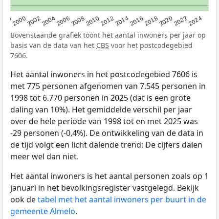
1998
2000
2002
2004
2006
2008
2010
2012
2014
2016
2018
2020
2022
2024
Bovenstaande grafiek toont het aantal inwoners per jaar op
basis van de data van het
CBS
voor het postcodegebied
7606.
Het aantal inwoners in het postcodegebied 7606 is
met 775 personen afgenomen van 7.545 personen in
1998 tot 6.770 personen in 2025 (dat is een grote
daling van 10%). Het gemiddelde verschil per jaar
over de hele periode van 1998 tot en met 2025 was
-29 personen (-0,4%). De ontwikkeling van de data in
de tijd volgt een licht dalende trend: De cijfers dalen
meer wel dan niet.
Het aantal inwoners is het aantal personen zoals op 1
januari in het bevolkingsregister vastgelegd. Bekijk
ook de
tabel met het aantal inwoners per buurt in de
gemeente Almelo
.