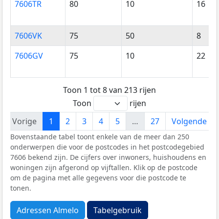
7606TR
80
10
16
7606VK
75
50
8
7606GV
75
10
22
Toon 1 tot 8 van 213 rijen
Toon
rijen
Vorige
1
2
3
4
5
…
27
Volgende
Bovenstaande tabel toont enkele van de meer dan 250
onderwerpen die voor de postcodes in het postcodegebied
7606 bekend zijn. De cijfers over inwoners, huishoudens en
woningen zijn afgerond op vijftallen. Klik op de postcode
om de pagina met alle gegevens voor die postcode te
tonen.
Adressen Almelo
Tabelgebruik