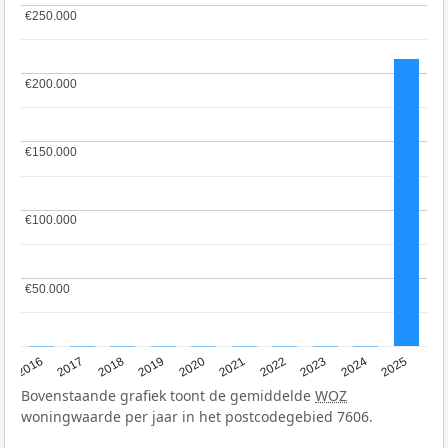
€250.000
€250.000
€200.000
€200.000
€150.000
€150.000
€100.000
€100.000
€50.000
€50.000
2016
2017
2018
2019
2020
2021
2022
2023
2024
2025
Bovenstaande grafiek toont de gemiddelde
WOZ
woningwaarde per jaar in het postcodegebied 7606.