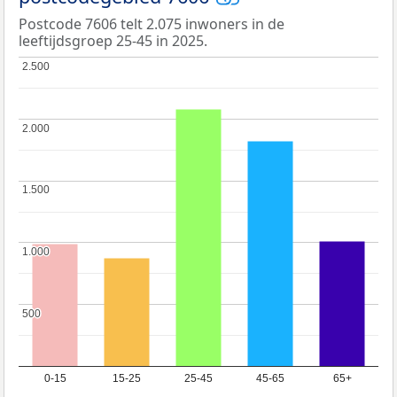
Postcode 7606 telt 2.075 inwoners in de
leeftijdsgroep 25-45 in 2025.
2.500
2.500
2.000
2.000
1.500
1.500
1.000
1.000
500
500
0-15
15-25
25-45
45-65
65+