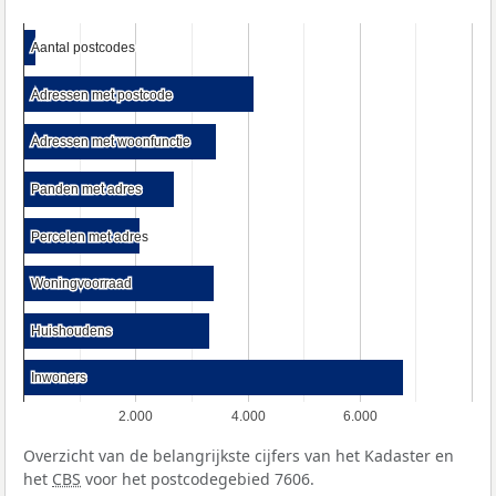
Aantal postcodes
Aantal postcodes
Adressen met postcode
Adressen met postcode
Adressen met woonfunctie
Adressen met woonfunctie
Panden met adres
Panden met adres
Percelen met adres
Percelen met adres
Woningvoorraad
Woningvoorraad
Huishoudens
Huishoudens
Inwoners
Inwoners
2.000
4.000
6.000
Overzicht van de belangrijkste cijfers van het Kadaster en
het
CBS
voor het postcodegebied 7606.