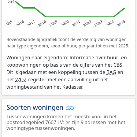
20%
20%
2019
2022
2025
2017
2020
2023
2015
2018
2021
2024
2016
Bovenstaande lijngrafiek toont de verdeling van woningen
naar type eigendom, koop of huur, per jaar tot en met 2025.
Woningen naar eigendom: Informatie over huur- en
koopwoningen op basis van de cijfers van het
CBS
.
Dit is gedaan met een koppeling tussen de
BAG
en
het
WOZ
-register met een aanvulling uit het
woningbestand van het Kadaster.
Soorten woningen
Tussenwoningen komen het meeste voor in het
postcodegebied 7607 LV: er zijn 9 adressen met het
woningtype tussenwoningen.