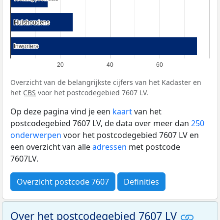
Huishoudens
Huishoudens
Inwoners
Inwoners
20
40
60
Overzicht van de belangrijkste cijfers van het Kadaster en
het
CBS
voor het postcodegebied 7607 LV.
Op deze pagina vind je een
kaart
van het
postcodegebied 7607 LV, de data over meer dan
250
onderwerpen
voor het postcodegebied 7607 LV en
een overzicht van alle
adressen
met postcode
7607LV.
Overzicht postcode 7607
Definities
Over het postcodegebied 7607 LV