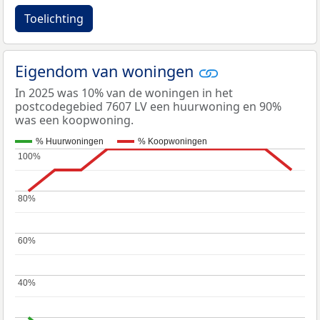
Toelichting
Eigendom van woningen
In 2025 was 10% van de woningen in het
postcodegebied 7607 LV een huurwoning en 90%
was een koopwoning.
% Huurwoningen
% Koopwoningen
100%
100%
80%
80%
60%
60%
40%
40%