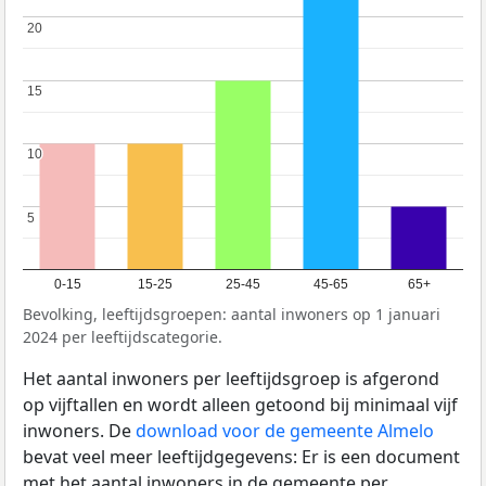
20
20
15
15
10
10
5
5
0-15
15-25
25-45
45-65
65+
Bevolking, leeftijdsgroepen: aantal inwoners op 1 januari
2024 per leeftijdscategorie.
Het aantal inwoners per leeftijdsgroep is afgerond
op vijftallen en wordt alleen getoond bij minimaal vijf
inwoners. De
download voor de gemeente Almelo
bevat veel meer leeftijdgegevens: Er is een document
met het aantal inwoners in de gemeente per