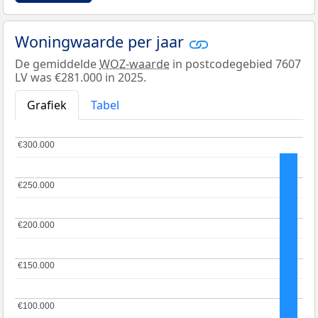
Woningwaarde per jaar
De gemiddelde
WOZ-waarde
in postcodegebied 7607
LV was €281.000 in 2025.
Grafiek
Tabel
€300.000
€300.000
€250.000
€250.000
€200.000
€200.000
€150.000
€150.000
€100.000
€100.000