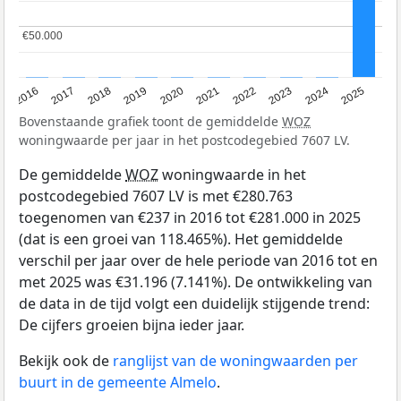
€50.000
€50.000
2016
2017
2018
2019
2020
2021
2022
2023
2024
2025
Bovenstaande grafiek toont de gemiddelde
WOZ
woningwaarde per jaar in het postcodegebied 7607 LV.
De gemiddelde
WOZ
woningwaarde in het
postcodegebied 7607 LV is met €280.763
toegenomen van €237 in 2016 tot €281.000 in 2025
(dat is een groei van 118.465%). Het gemiddelde
verschil per jaar over de hele periode van 2016 tot en
met 2025 was €31.196 (7.141%). De ontwikkeling van
de data in de tijd volgt een duidelijk stijgende trend:
De cijfers groeien bijna ieder jaar.
Bekijk ook de
ranglijst van de woningwaarden per
buurt in de gemeente Almelo
.