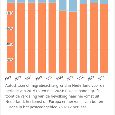
80%
80%
60%
60%
40%
40%
20%
20%
2015
2016
2017
2018
2019
2020
2021
2022
2023
2024
Autochtoon of migratieachtergrond in Nederland voor de
periode van 2015 tot en met 2024: Bovenstaande grafiek
toont de verdeling van de bevolking naar herkomst uit
Nederland, herkomst uit Europa en herkomst van buiten
Europa in het postcodegebied 7607 LV per jaar.