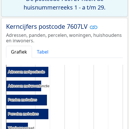
huisnummerreeks 1 - a t/m 29.
Kerncijfers postcode 7607LV
Adressen, panden, percelen, woningen, huishoudens
en inwoners.
Grafiek
Tabel
Adressen met postcode
Adressen met postcode
Adressen met woonfunctie
Adressen met woonfunctie
Panden met adres
Panden met adres
Percelen met adres
Percelen met adres
Woningvoorraad
Woningvoorraad