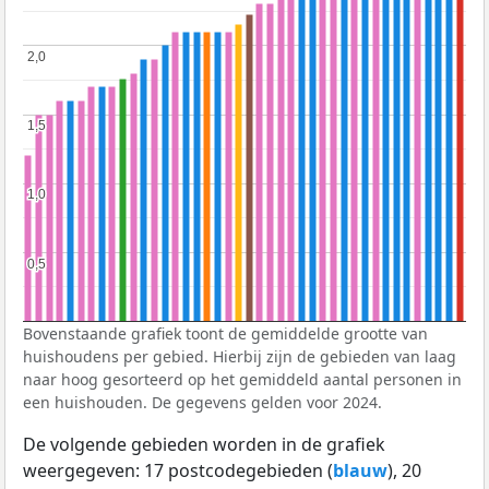
2,0
2,0
1,5
1,5
1,0
1,0
0,5
0,5
Bovenstaande grafiek toont de gemiddelde grootte van
huishoudens per gebied. Hierbij zijn de gebieden van laag
naar hoog gesorteerd op het gemiddeld aantal personen in
een huishouden. De gegevens gelden voor 2024.
De volgende gebieden worden in de grafiek
weergegeven: 17 postcodegebieden (
blauw
), 20