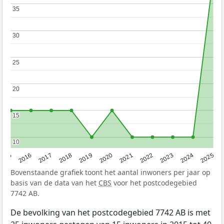
35
35
30
30
25
25
20
20
15
15
10
10
2015
2016
2017
2018
2019
2020
2021
2022
2023
2024
2025
Bovenstaande grafiek toont het aantal inwoners per jaar op
basis van de data van het
CBS
voor het postcodegebied
7742 AB.
De bevolking van het postcodegebied 7742 AB is met