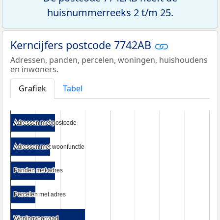
huisnummerreeks 2 t/m 25.
Kerncijfers postcode 7742AB
Adressen, panden, percelen, woningen, huishoudens
en inwoners.
Grafiek
Tabel
Adressen met postcode
Adressen met postcode
Adressen met woonfunctie
Adressen met woonfunctie
Panden met adres
Panden met adres
Percelen met adres
Percelen met adres
Woningvoorraad
Woningvoorraad