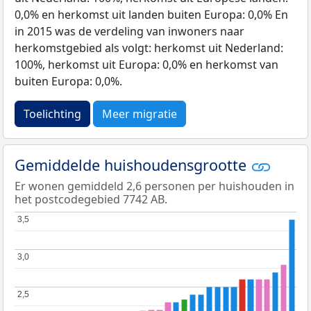
0,0% en herkomst uit landen buiten Europa: 0,0% En
in 2015 was de verdeling van inwoners naar
herkomstgebied als volgt: herkomst uit Nederland:
100%, herkomst uit Europa: 0,0% en herkomst van
buiten Europa: 0,0%.
Toelichting
Meer migratie
Gemiddelde huishoudensgrootte
Er wonen gemiddeld 2,6 personen per huishouden in
het postcodegebied 7742 AB.
3,5
3,5
3,0
3,0
2,5
2,5