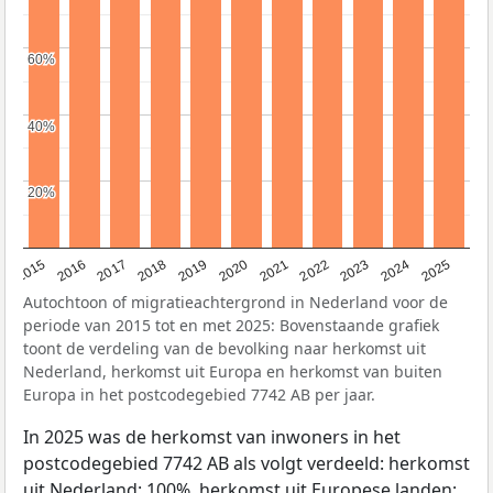
60%
60%
40%
40%
20%
20%
2019
2022
2017
2025
2020
2015
2023
2018
2021
2016
2024
Autochtoon of migratieachtergrond in Nederland voor de
periode van 2015 tot en met 2025: Bovenstaande grafiek
toont de verdeling van de bevolking naar herkomst uit
Nederland, herkomst uit Europa en herkomst van buiten
Europa in het postcodegebied 7742 AB per jaar.
In 2025 was de herkomst van inwoners in het
postcodegebied 7742 AB als volgt verdeeld: herkomst
uit Nederland: 100%, herkomst uit Europese landen: