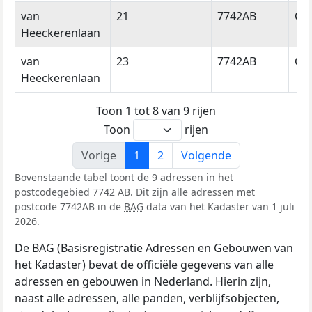
van
21
7742AB
Co
Heeckerenlaan
van
23
7742AB
Co
Heeckerenlaan
Toon 1 tot 8 van 9 rijen
Toon
rijen
Vorige
1
2
Volgende
Bovenstaande tabel toont de 9 adressen in het
postcodegebied 7742 AB. Dit zijn alle adressen met
postcode 7742AB in de
BAG
data van het Kadaster van 1 juli
2026.
De BAG (Basisregistratie Adressen en Gebouwen van
het Kadaster) bevat de officiële gegevens van alle
adressen en gebouwen in Nederland. Hierin zijn,
naast alle adressen, alle panden, verblijfsobjecten,