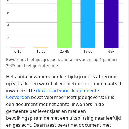
8
8
6
6
4
4
2
2
0-15
15-25
25-45
45-65
65+
Bevolking, leeftijdsgroepen: aantal inwoners op 1 januari
2025 per leeftijdscategorie.
Het aantal inwoners per leeftijdsgroep is afgerond
op vijftallen en wordt alleen getoond bij minimaal vijf
inwoners. De
download voor de gemeente
Coevorden
bevat veel meer leeftijdgegevens: Er is
een document met het aantal inwoners in de
gemeente per levensjaar en met een
bevolkingspiramide met een uitsplitsing naar leeftijd
en geslacht. Daarnaast bevat het document met