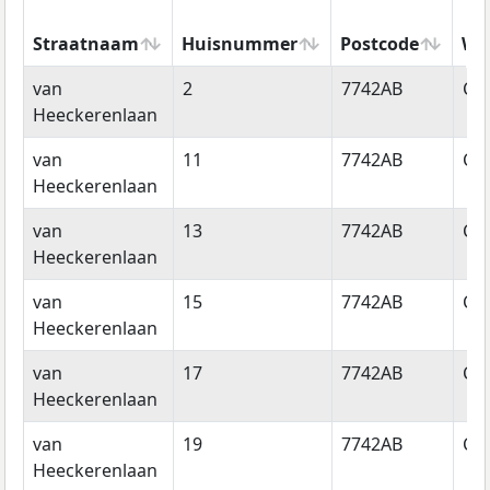
Straatnaam
Huisnummer
Postcode
Wo
Straatnaam
Huisnummer
Postcode
Wo
van
2
7742AB
Co
Heeckerenlaan
van
11
7742AB
Co
Heeckerenlaan
van
13
7742AB
Co
Heeckerenlaan
van
15
7742AB
Co
Heeckerenlaan
van
17
7742AB
Co
Heeckerenlaan
van
19
7742AB
Co
Heeckerenlaan