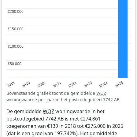
€200.000
€200.000
€150.000
€150.000
€100.000
€100.000
€50.000
€50.000
2018
2019
2020
2021
2022
2023
2024
2025
Bovenstaande grafiek toont de gemiddelde
WOZ
woningwaarde per jaar in het postcodegebied 7742 AB.
De gemiddelde
WOZ
woningwaarde in het
postcodegebied 7742 AB is met €274.861
toegenomen van €139 in 2018 tot €275.000 in 2025
(dat is een groei van 197.742%). Het gemiddelde