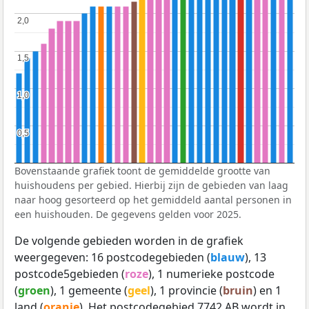
2,0
2,0
1,5
1,5
1,0
1,0
0,5
0,5
Bovenstaande grafiek toont de gemiddelde grootte van
huishoudens per gebied. Hierbij zijn de gebieden van laag
naar hoog gesorteerd op het gemiddeld aantal personen in
een huishouden. De gegevens gelden voor 2025.
De volgende gebieden worden in de grafiek
weergegeven: 16 postcodegebieden (
blauw
), 13
postcode5gebieden (
roze
), 1 numerieke postcode
(
groen
), 1 gemeente (
geel
), 1 provincie (
bruin
) en 1
land (
oranje
). Het postcodegebied 7742 AB wordt in