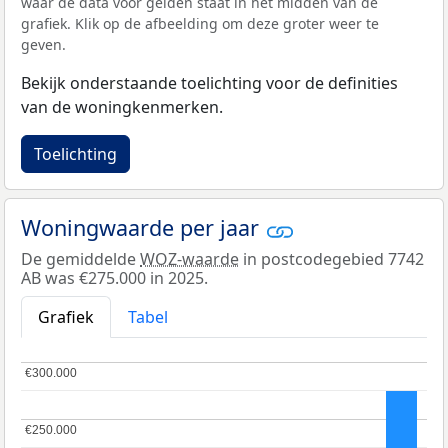
waar de data voor gelden staat in het midden van de
grafiek. Klik op de afbeelding om deze groter weer te
geven.
Bekijk onderstaande toelichting voor de definities
van de woningkenmerken.
Toelichting
Woningwaarde per jaar
De gemiddelde
WOZ-waarde
in postcodegebied 7742
AB was €275.000 in 2025.
Grafiek
Tabel
€300.000
€300.000
€250.000
€250.000