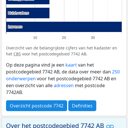
Huishoudens
Huishoudens
Inwoners
Inwoners
10
20
30
Overzicht van de belangrijkste cijfers van het Kadaster en
het
CBS
voor het postcodegebied 7742 AB.
Op deze pagina vind je een
kaart
van het
postcodegebied 7742 AB, de data over meer dan
250
onderwerpen
voor het postcodegebied 7742 AB en
een overzicht van alle
adressen
met postcode
7742AB.
Overzicht postcode 7742
Definities
Over het postcodegebied 7742 AB