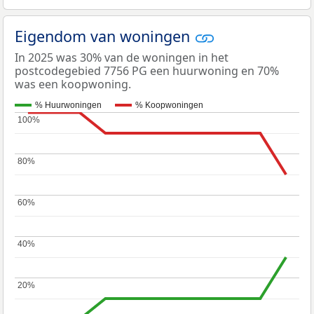
Eigendom van woningen
In 2025 was 30% van de woningen in het
postcodegebied 7756 PG een huurwoning en 70%
was een koopwoning.
% Huurwoningen
% Koopwoningen
100%
100%
80%
80%
60%
60%
40%
40%
20%
20%