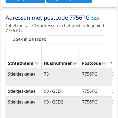
Adressen met postcode 7756PG
Tabel met alle 18 adressen in het postcodegebied
7756 PG.
Zoek in de tabel:
Straatnaam
Huisnummer
Postcode
Wo
Straatnaam
Huisnummer
Postcode
Wo
Stieltjeskanaal
78
7756PG
Sti
Stieltjeskanaal
90 - GED1
7756PG
Sti
Stieltjeskanaal
90 - GED2
7756PG
Sti