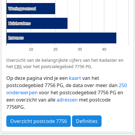
Woningvoorraad
Woningvoorraad
Huishoudens
Huishoudens
Inwoners
Inwoners
10
20
30
40
Overzicht van de belangrijkste cijfers van het Kadaster en
het
CBS
voor het postcodegebied 7756 PG.
Op deze pagina vind je een
kaart
van het
postcodegebied 7756 PG, de data over meer dan
250
onderwerpen
voor het postcodegebied 7756 PG en
een overzicht van alle
adressen
met postcode
7756PG.
Overzicht postcode 7756
Definities