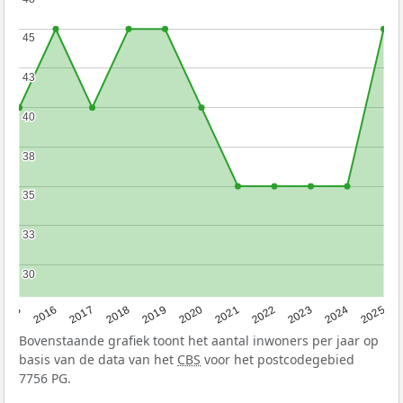
45
45
43
43
40
40
38
38
35
35
33
33
30
30
2015
2016
2017
2018
2019
2020
2021
2022
2023
2024
2025
Bovenstaande grafiek toont het aantal inwoners per jaar op
basis van de data van het
CBS
voor het postcodegebied
7756 PG.