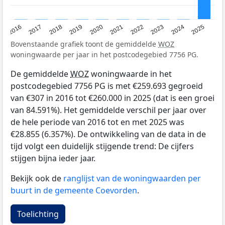
2016
2017
2018
2019
2020
2021
2022
2023
2024
2025
Bovenstaande grafiek toont de gemiddelde
WOZ
woningwaarde per jaar in het postcodegebied 7756 PG.
De gemiddelde
WOZ
woningwaarde in het
postcodegebied 7756 PG is met €259.693 gegroeid
van €307 in 2016 tot €260.000 in 2025 (dat is een groei
van 84.591%). Het gemiddelde verschil per jaar over
de hele periode van 2016 tot en met 2025 was
€28.855 (6.357%). De ontwikkeling van de data in de
tijd volgt een duidelijk stijgende trend: De cijfers
stijgen bijna ieder jaar.
Bekijk ook de
ranglijst van de woningwaarden per
buurt in de gemeente Coevorden
.
Toelichting