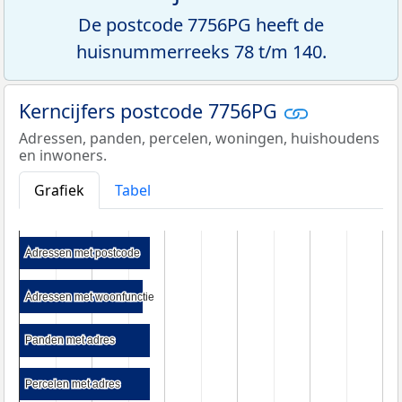
De postcode 7756PG heeft de
huisnummerreeks 78 t/m 140.
Kerncijfers postcode 7756PG
Adressen, panden, percelen, woningen, huishoudens
en inwoners.
Grafiek
Tabel
Adressen met postcode
Adressen met postcode
Adressen met woonfunctie
Adressen met woonfunctie
Panden met adres
Panden met adres
Percelen met adres
Percelen met adres