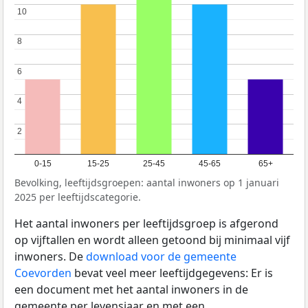
10
10
8
8
6
6
4
4
2
2
0-15
15-25
25-45
45-65
65+
Bevolking, leeftijdsgroepen: aantal inwoners op 1 januari
2025 per leeftijdscategorie.
Het aantal inwoners per leeftijdsgroep is afgerond
op vijftallen en wordt alleen getoond bij minimaal vijf
inwoners. De
download voor de gemeente
Coevorden
bevat veel meer leeftijdgegevens: Er is
een document met het aantal inwoners in de
gemeente per levensjaar en met een