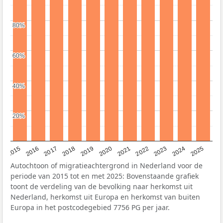
80%
80%
60%
60%
40%
40%
20%
20%
2019
2022
2017
2025
2020
2015
2023
2018
2021
2016
2024
Autochtoon of migratieachtergrond in Nederland voor de
periode van 2015 tot en met 2025: Bovenstaande grafiek
toont de verdeling van de bevolking naar herkomst uit
Nederland, herkomst uit Europa en herkomst van buiten
Europa in het postcodegebied 7756 PG per jaar.