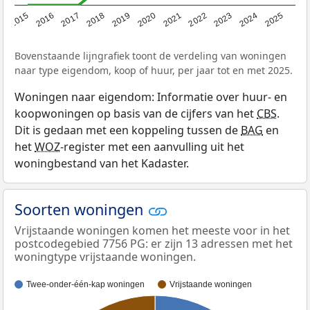
2019
2022
2025
2017
2020
2023
2015
2018
2021
2024
2016
Bovenstaande lijngrafiek toont de verdeling van woningen
naar type eigendom, koop of huur, per jaar tot en met 2025.
Woningen naar eigendom: Informatie over huur- en
koopwoningen op basis van de cijfers van het
CBS
.
Dit is gedaan met een koppeling tussen de
BAG
en
het
WOZ
-register met een aanvulling uit het
woningbestand van het Kadaster.
Soorten woningen
Vrijstaande woningen komen het meeste voor in het
postcodegebied 7756 PG: er zijn 13 adressen met het
woningtype vrijstaande woningen.
Twee-onder-één-kap woningen
Vrijstaande woningen