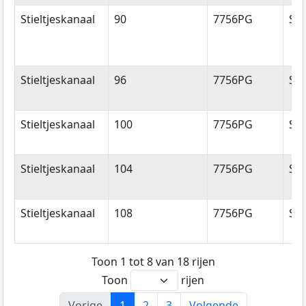
Stieltjeskanaal
90
7756PG
Sti
Stieltjeskanaal
96
7756PG
Sti
Stieltjeskanaal
100
7756PG
Sti
Stieltjeskanaal
104
7756PG
Sti
Stieltjeskanaal
108
7756PG
Sti
Toon 1 tot 8 van 18 rijen
Toon
rijen
Vorige
1
2
3
Volgende