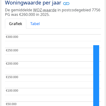
Woningwaarde per jaar
De gemiddelde
WOZ-waarde
in postcodegebied 7756
PG was €260.000 in 2025.
Grafiek
Tabel
€300.000
€300.000
€250.000
€250.000
€200.000
€200.000
€150.000
€150.000
€100.000
€100.000
€50.000
€50.000