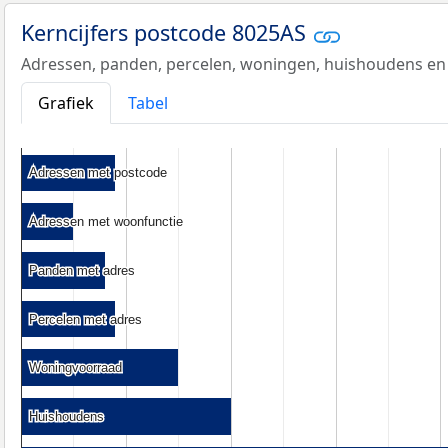
Kerncijfers postcode 8025AS
Adressen, panden, percelen, woningen, huishoudens en
Grafiek
Tabel
Adressen met postcode
Adressen met postcode
Adressen met woonfunctie
Adressen met woonfunctie
Panden met adres
Panden met adres
Percelen met adres
Percelen met adres
Woningvoorraad
Woningvoorraad
Huishoudens
Huishoudens