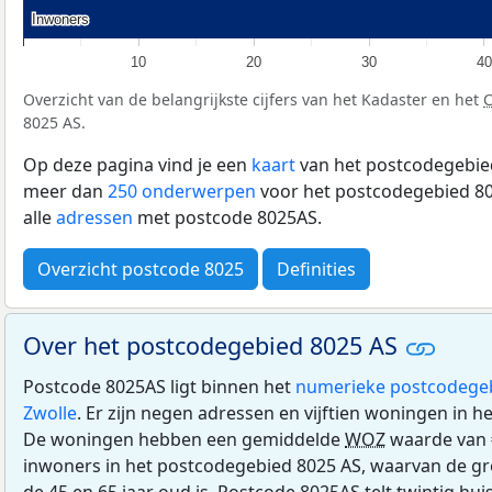
Inwoners
Inwoners
10
20
30
40
Overzicht van de belangrijkste cijfers van het Kadaster en het
8025 AS.
Op deze pagina vind je een
kaart
van het postcodegebied
meer dan
250 onderwerpen
voor het postcodegebied 80
alle
adressen
met postcode 8025AS.
Overzicht postcode 8025
Definities
Over het postcodegebied 8025 AS
Postcode 8025AS ligt binnen het
numerieke postcodege
Zwolle
. Er zijn negen adressen en vijftien woningen in 
De woningen hebben een gemiddelde
WOZ
waarde van 
inwoners in het postcodegebied 8025 AS, waarvan de gr
de 45 en 65 jaar oud is. Postcode 8025AS telt twintig h