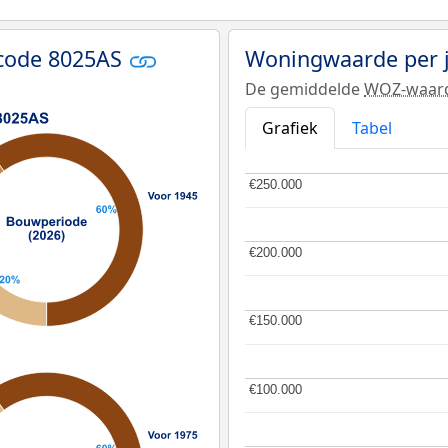
tcode 8025AS
Woningwaarde per 
De gemiddelde
WOZ-waar
Grafiek
Tabel
€250.000
€250.000
€200.000
€200.000
€150.000
€150.000
€100.000
€100.000