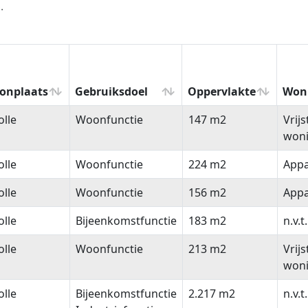
.
onplaats
Gebruiksdoel
Oppervlakte
Won
onplaats
Gebruiksdoel
Oppervlakte
Won
lle
Woonfunctie
147 m2
Vrij
won
lle
Woonfunctie
224 m2
App
lle
Woonfunctie
156 m2
App
lle
Bijeenkomstfunctie
183 m2
n.v.t.
lle
Woonfunctie
213 m2
Vrij
won
lle
Bijeenkomstfunctie
2.217 m2
n.v.t.