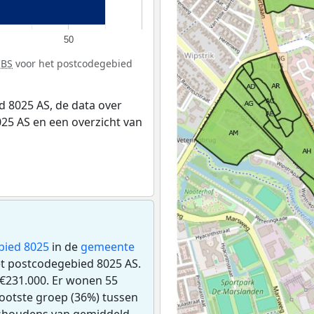
50
CBS
voor het postcodegebied
 8025 AS, de data over
25 AS en een overzicht van
bied 8025
in de
gemeente
het postcodegebied 8025 AS.
€231.000. Er wonen 55
ootste groep (36%) tussen
uishoudens van gemiddeld