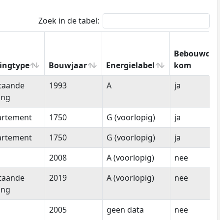
Zoek in de tabel:
Bebouwde
ingtype
Bouwjaar
Energielabel
kom
ingtype
Bouwjaar
Energielabel
Bebouwde
staande
1993
A
ja
kom
ing
artement
1750
G (voorlopig)
ja
artement
1750
G (voorlopig)
ja
2008
A (voorlopig)
nee
staande
2019
A (voorlopig)
nee
ing
2005
geen data
nee