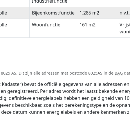
Industriefunctie
lle
Bijeenkomstfunctie
1.285 m2
n.v.t.
lle
Woonfunctie
161 m2
Vrij
won
8025 AS. Dit zijn alle adressen met postcode 8025AS in de
BAG
dat
adaster) bevat de officiële gegevens van alle adressen en 
tsen geregistreerd. Per adres wordt het laatst bekende ener
ldig; definitieve energielabels hebben een geldigheid van 1
gevens beschikbaar, zoals het berekeningstype en de opna
na deze datum kunnen energielabels en andere kenmerken zij