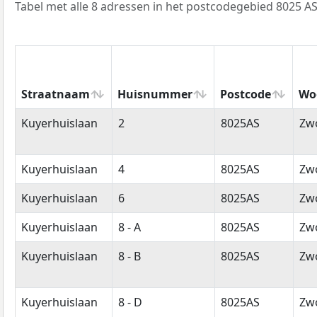
Tabel met alle 8 adressen in het postcodegebied 8025 AS
Straatnaam
Huisnummer
Postcode
Wo
Straatnaam
Huisnummer
Postcode
Wo
Kuyerhuislaan
2
8025AS
Zwo
Kuyerhuislaan
4
8025AS
Zwo
Kuyerhuislaan
6
8025AS
Zwo
Kuyerhuislaan
8 - A
8025AS
Zwo
Kuyerhuislaan
8 - B
8025AS
Zwo
Kuyerhuislaan
8 - D
8025AS
Zwo