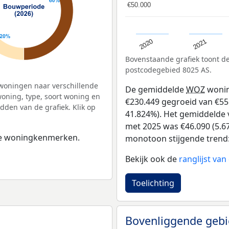
€50.000
€50.000
2020
2021
Bovenstaande grafiek toont 
postcodegebied 8025 AS.
woningen naar verschillende
De gemiddelde
WOZ
wonin
ning, type, soort woning en
€230.449 gegroeid van €551
dden van de grafiek. Klik op
41.824%). Het gemiddelde v
met 2025 was €46.090 (5.67
 de woningkenmerken.
monotoon stijgende trend: D
Bekijk ook de
ranglijst va
Toelichting
Bovenliggende geb