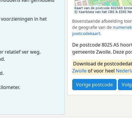
 voorzieningen in het
Bovenstaande afbeelding toon
de geografie van de
numeriek
postcodekaart
.
De postcode 8025 AS hoort 
gemeente Zwolle. Deze po
r relatief ver weg.
nd.
Download de postcodedat
Zwolle
of voor heel
Nederl
d.
Vorige postcode
Volg
kilometer.