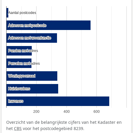
Aantal postcodes
Aantal postcodes
Adressen met postcode
Adressen met postcode
Adressen met woonfunctie
Adressen met woonfunctie
Panden met adres
Panden met adres
Percelen met adres
Percelen met adres
Woningvoorraad
Woningvoorraad
Huishoudens
Huishoudens
Inwoners
Inwoners
200
400
600
Overzicht van de belangrijkste cijfers van het Kadaster en
het
CBS
voor het postcodegebied 8239.