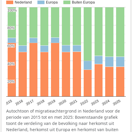
Nederland
Europa
Buiten Europa
100%
100%
80%
80%
60%
60%
40%
40%
20%
20%
2019
2022
2017
2025
2020
2015
2023
2018
2021
2016
2024
Autochtoon of migratieachtergrond in Nederland voor de
periode van 2015 tot en met 2025: Bovenstaande grafiek
toont de verdeling van de bevolking naar herkomst uit
Nederland, herkomst uit Europa en herkomst van buiten