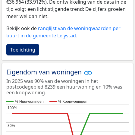
€36.964 (33.912%). De ontwikkeling van de data in de
tijd volgt een licht stijgende trend: De cijfers groeien
meer wel dan niet.
Bekijk ook de
ranglijst van de woningwaarden per
buurt in de gemeente Lelystad
.
Toelichting
Eigendom van woningen
In 2025 was 90% van de woningen in het
postcodegebied 8239 een huurwoning en 10% was
een koopwoning.
% Huurwoningen
% Koopwoningen
100%
100%
80%
80%