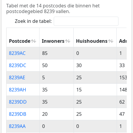
Tabel met de 14 postcodes die binnen het
postcodegebied 8239 vallen.
Zoek in de tabel:
Postcode
Inwoners
Huishoudens
Adres
Postcode
Inwoners
Huishoudens
Adres
8239AC
85
0
1
8239DC
50
30
33
8239AE
5
25
153
8239AH
35
15
148
8239DD
35
25
62
8239DB
20
25
47
8239AA
0
0
1