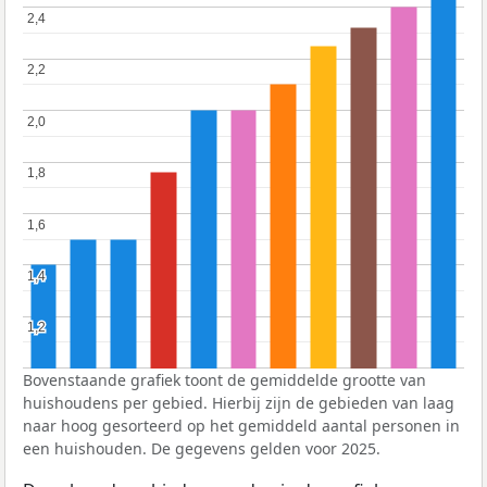
2,4
2,4
2,2
2,2
2,0
2,0
1,8
1,8
1,6
1,6
1,4
1,4
1,2
1,2
Bovenstaande grafiek toont de gemiddelde grootte van
huishoudens per gebied. Hierbij zijn de gebieden van laag
naar hoog gesorteerd op het gemiddeld aantal personen in
een huishouden. De gegevens gelden voor 2025.