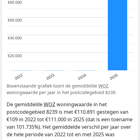
€80.000
€80.000
€60.000
€60.000
€40.000
€40.000
€20.000
€20.000
2022
2023
2024
2025
Bovenstaande grafiek toont de gemiddelde
WOZ
woningwaarde per jaar in het postcodegebied 8239.
De gemiddelde
WOZ
woningwaarde in het
postcodegebied 8239 is met €110.891 gestegen van
€109 in 2022 tot €111.000 in 2025 (dat is een toename
van 101.735%). Het gemiddelde verschil per jaar over
de hele periode van 2022 tot en met 2025 was