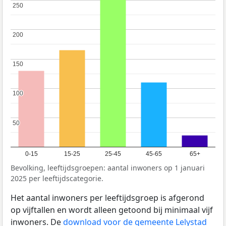
250
250
200
200
150
150
100
100
50
50
0-15
15-25
25-45
45-65
65+
Bevolking, leeftijdsgroepen: aantal inwoners op 1 januari
2025 per leeftijdscategorie.
Het aantal inwoners per leeftijdsgroep is afgerond
op vijftallen en wordt alleen getoond bij minimaal vijf
inwoners. De
download voor de gemeente Lelystad