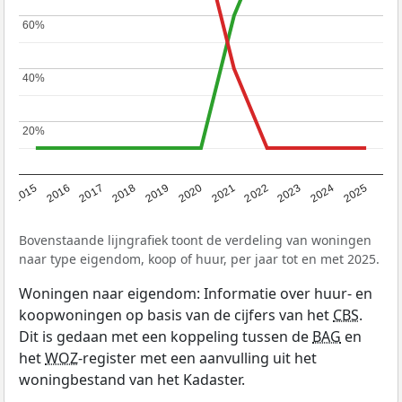
60%
60%
40%
40%
20%
20%
2019
2022
2025
2017
2020
2023
2015
2018
2021
2024
2016
Bovenstaande lijngrafiek toont de verdeling van woningen
naar type eigendom, koop of huur, per jaar tot en met 2025.
Woningen naar eigendom: Informatie over huur- en
koopwoningen op basis van de cijfers van het
CBS
.
Dit is gedaan met een koppeling tussen de
BAG
en
het
WOZ
-register met een aanvulling uit het
woningbestand van het Kadaster.