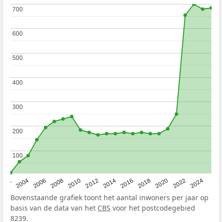
700
700
600
600
500
500
400
400
300
300
200
200
100
100
2010
2008
2006
2004
2002
2024
2022
2020
2018
2016
2014
2012
Bovenstaande grafiek toont het aantal inwoners per jaar op
basis van de data van het
CBS
voor het postcodegebied
8239.