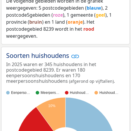
De volgende gebieden worden in de grafiek
weergegeven: 5 postcodegebieden (
blauw
), 2
postcode5gebieden (
roze
), 1 gemeente (
geel
), 1
provincie (
bruin
) en 1 land (
oranje
). Het
postcodegebied 8239 wordt in het
rood
weergegeven.
Soorten huishoudens
In 2025 waren er 345 huishoudens in het
postcodegebied 8239. Er waren 180
eenpersoonshuishoudens en 170
meerpersoonshuishoudens
.
(afgerond op vijftallen)
Eenperso…
Meerpers…
Huishoud…
Huishoud…
10%