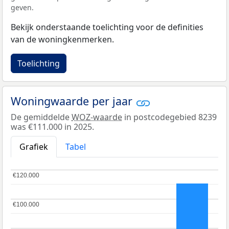
geven.
Bekijk onderstaande toelichting voor de definities
van de woningkenmerken.
Toelichting
Woningwaarde per jaar
De gemiddelde
WOZ-waarde
in postcodegebied 8239
was €111.000 in 2025.
Grafiek
Tabel
€120.000
€120.000
€100.000
€100.000