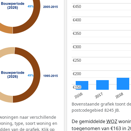
€450
€450
€400
€400
€350
€350
€300
€300
€250
€250
€200
€200
€150
€150
2016
2018
2017
Bovenstaande grafiek toont 
postcodegebied 8245 JB.
woningen naar verschillende
De gemiddelde
WOZ
wonin
ning, type, soort woning en
toegenomen van €163 in 20
dden van de grafiek. Klik op