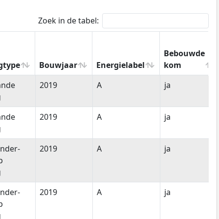
Zoek in de tabel:
Bebouwde
gtype
Bouwjaar
Energielabel
kom
gtype
Bouwjaar
Energielabel
Bebouwde
ande
2019
A
ja
kom
g
ande
2019
A
ja
g
nder-
2019
A
ja
p
g
nder-
2019
A
ja
p
g