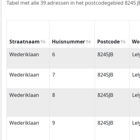
Tabel met alle 39 adressen in het postcodegebied 8245 J
Straatnaam
Huisnummer
Postcode
Wo
Straatnaam
Huisnummer
Postcode
Wo
Wederiklaan
6
8245JB
Lel
Wederiklaan
7
8245JB
Lel
Wederiklaan
8
8245JB
Lel
Wederiklaan
9
8245JB
Lel