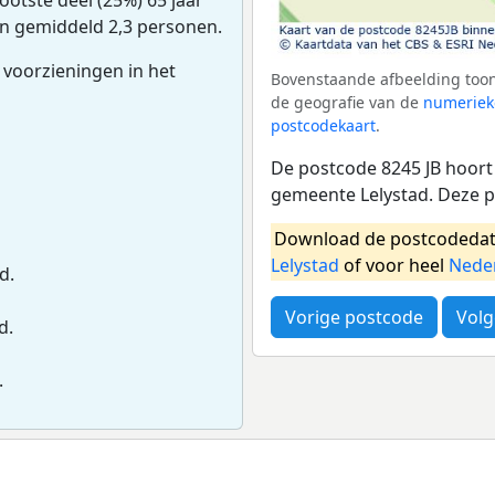
van gemiddeld 2,3 personen.
 voorzieningen in het
Bovenstaande afbeelding toont
de geografie van de
numeriek
postcodekaart
.
De postcode 8245 JB hoort 
gemeente Lelystad. Deze 
Download de postcodedat
Lelystad
of voor heel
Nede
d.
Vorige postcode
Volg
d.
.