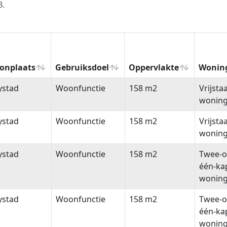
B.
onplaats
Gebruiksdoel
Oppervlakte
Wonin
onplaats
Gebruiksdoel
Oppervlakte
Wonin
ystad
Woonfunctie
158 m2
Vrijsta
wonin
ystad
Woonfunctie
158 m2
Vrijsta
wonin
ystad
Woonfunctie
158 m2
Twee-o
één-ka
wonin
ystad
Woonfunctie
158 m2
Twee-o
één-ka
wonin