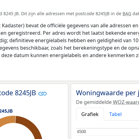
 8245 JB. Dit zijn alle adressen met postcode 8245JB in de
BAG
dat
adaster) bevat de officiële gegevens van alle adressen en 
tsen geregistreerd. Per adres wordt het laatst bekende ener
ldig; definitieve energielabels hebben een geldigheid van 1
gegevens beschikbaar, zoals het berekeningstype en de op
na deze datum kunnen energielabels en andere kenmerken zij
code 8245JB
Woningwaarde per 
De gemiddelde
WOZ-waar
Grafiek
Tabel
€500
€500