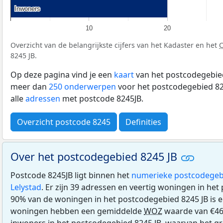
Inwoners
Inwoners
10
20
Overzicht van de belangrijkste cijfers van het Kadaster en het
8245 JB.
Op deze pagina vind je een
kaart
van het postcodegebied
meer dan
250 onderwerpen
voor het postcodegebied 824
alle
adressen
met postcode 8245JB.
Overzicht postcode 8245
Definities
Over het postcodegebied 8245 JB
Postcode 8245JB ligt binnen het
numerieke postcodegeb
Lelystad
. Er zijn 39 adressen en veertig woningen in het
90% van de woningen in het postcodegebied 8245 JB is
woningen hebben een gemiddelde
WOZ
waarde van €46
inwoners in het postcodegebied 8245 JB, waarvan het gro