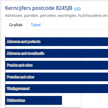
Kerncijfers postcode 8245JB
Adressen, panden, percelen, woningen, huishoudens en
Grafiek
Tabel
Adressen met postcode
Adressen met postcode
Adressen met woonfunctie
Adressen met woonfunctie
Panden met adres
Panden met adres
Percelen met adres
Percelen met adres
Woningvoorraad
Woningvoorraad
Huishoudens
Huishoudens