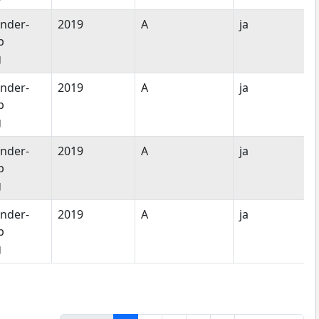
nder-
2019
A
ja
p
g
nder-
2019
A
ja
p
g
nder-
2019
A
ja
p
g
nder-
2019
A
ja
p
g