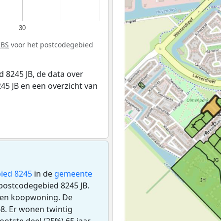
30
CBS
voor het postcodegebied
 8245 JB, de data over
5 JB en een overzicht van
ied 8245
in de
gemeente
 postcodegebied 8245 JB.
 een koopwoning. De
8. Er wonen twintig
otste deel (25%) 65 jaar