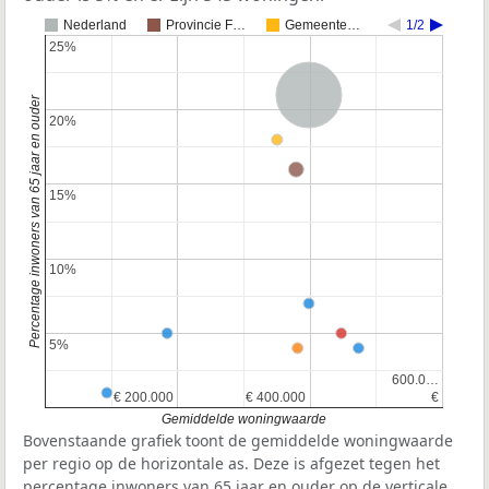
Nederland
Provincie F…
Gemeente…
1/2
25%
25%
Nederland
Percentage inwoners van 65 jaar en ouder
20%
20%
15%
15%
10%
10%
5%
5%
600.0…
600.0…
€ 200.000
€ 200.000
€ 400.000
€ 400.000
€
€
Gemiddelde woningwaarde
Bovenstaande grafiek toont de gemiddelde woningwaarde
per regio op de horizontale as. Deze is afgezet tegen het
percentage inwoners van 65 jaar en ouder op de verticale