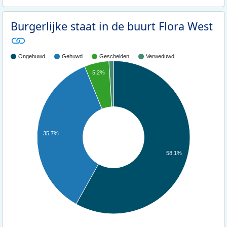
Burgerlijke staat in de buurt Flora West
Ongehuwd
Gehuwd
Gescheiden
Verweduwd
5,2%
35,7%
58,1%