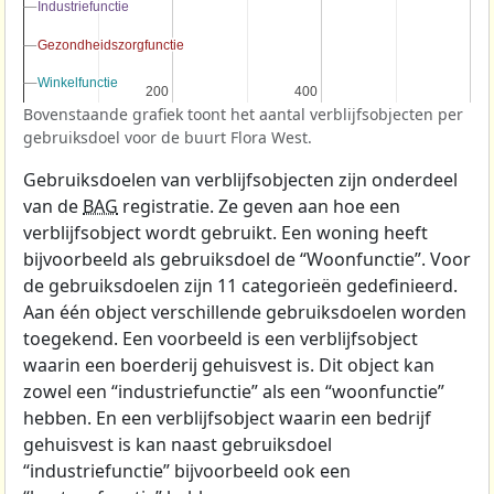
Industriefunctie
Industriefunctie
Gezondheidszorgfunctie
Gezondheidszorgfunctie
Winkelfunctie
Winkelfunctie
200
200
400
400
Bovenstaande grafiek toont het aantal verblijfsobjecten per
gebruiksdoel voor de buurt Flora West.
Gebruiksdoelen van verblijfsobjecten zijn onderdeel
van de
BAG
registratie. Ze geven aan hoe een
verblijfsobject wordt gebruikt. Een woning heeft
bijvoorbeeld als gebruiksdoel de “Woonfunctie”. Voor
de gebruiksdoelen zijn 11 categorieën gedefinieerd.
Aan één object verschillende gebruiksdoelen worden
toegekend. Een voorbeeld is een verblijfsobject
waarin een boerderij gehuisvest is. Dit object kan
zowel een “industriefunctie” als een “woonfunctie”
hebben. En een verblijfsobject waarin een bedrijf
gehuisvest is kan naast gebruiksdoel
“industriefunctie” bijvoorbeeld ook een