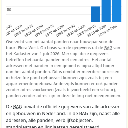
50
50
1950 tot 1970
1990 tot 2000
1900 tot 1925
2020 en later
1970 tot 1980
oor 1700
2000 tot 2010
1925 tot 1950
1980 tot 1990
1700 tot 1900
2010 tot 2020
Overzicht van het aantal panden naar bouwjaar voor de
buurt Flora West. Op basis van de gegevens uit de
BAG
van
het Kadaster van 1 juli 2026. Merk op: deze gegevens
betreffen het aantal panden met een adres. Het aantal
adressen met panden in een gebied is bijna altijd hoger
dan het aantal panden. Dit is omdat er meerdere adressen
in hetzelfde pand gehuisvest kunnen zijn, zoals bij een
appartementengebouw. Anderzijds kunnen er ook panden
zonder adres voorkomen (zoals bijvoorbeeld een schuur),
panden zonder adres zijn in deze telling niet meegenomen.
De
BAG
bevat de officiële gegevens van alle adressen
en gebouwen in Nederland. In de BAG zijn, naast alle
adressen, alle panden, verblijfsobjecten,
standplaatsen en ligplaatsen geregistreerd.