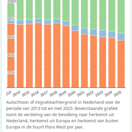
100%
100%
80%
80%
60%
60%
40%
40%
20%
20%
2015
2014
2021
2013
2020
2019
2018
2025
2017
2024
2023
2016
2022
Autochtoon of migratieachtergrond in Nederland voor de
periode van 2013 tot en met 2025: Bovenstaande grafiek
toont de verdeling van de bevolking naar herkomst uit
Nederland, herkomst uit Europa en herkomst van buiten
Europa in de buurt Flora West per jaar.