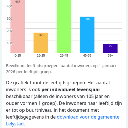
435
400
400
300
300
295
200
200
165
100
100
75
0-15
15-25
25-45
45-65
65+
Bevolking, leeftijdsgroepen: aantal inwoners op 1 januari
2026 per leeftijdsgroep.
De grafiek toont de leeftijdsgroepen. Het aantal
inwoners is ook
per individueel levensjaar
beschikbaar (alleen de inwoners van 105 jaar en
ouder vormen 1 groep). De inwoners naar leeftijd zijn
er tot op buurtniveau in het document met
leeftijdsgegevens in de
download voor de gemeente
Lelystad
.