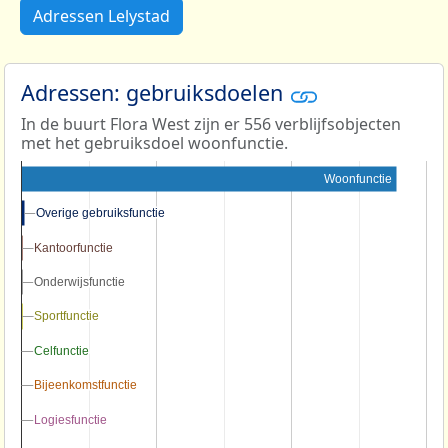
Adressen Lelystad
Adressen: gebruiksdoelen
In de buurt Flora West zijn er 556 verblijfsobjecten
met het gebruiksdoel woonfunctie.
Woonfunctie
Overige gebruiksfunctie
Overige gebruiksfunctie
Kantoorfunctie
Kantoorfunctie
Onderwijsfunctie
Onderwijsfunctie
Sportfunctie
Sportfunctie
Celfunctie
Celfunctie
Bijeenkomstfunctie
Bijeenkomstfunctie
Logiesfunctie
Logiesfunctie