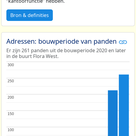
“kantoorfunctie” hebben.
Bron & definities
Adressen: bouwperiode van panden
Er zijn 261 panden uit de bouwperiode 2020 en later
in de buurt Flora West.
300
300
250
250
200
200
150
150
100
100