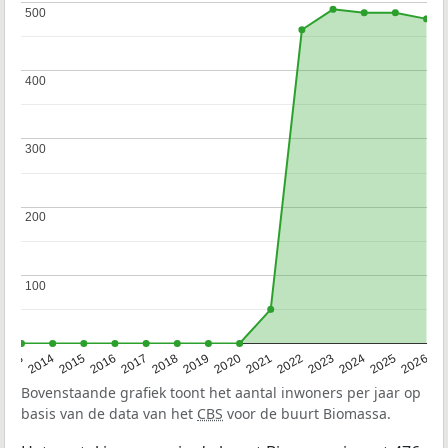
500
500
400
400
300
300
200
200
100
100
2022
2015
2021
2014
2020
2013
2026
2019
2025
2018
2024
2017
2023
2016
Bovenstaande grafiek toont het aantal inwoners per jaar op
basis van de data van het
CBS
voor de buurt Biomassa.