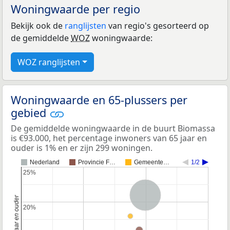
Woningwaarde per regio
Bekijk ook de
ranglijsten
van regio's gesorteerd op
de gemiddelde
WOZ
woningwaarde:
WOZ ranglijsten
Woningwaarde en 65-plussers per
gebied
De gemiddelde woningwaarde in de buurt Biomassa
is €93.000, het percentage inwoners van 65 jaar en
ouder is 1% en er zijn 299 woningen.
Nederland
Provincie F…
Gemeente…
1/2
25%
25%
Nederland
20%
20%