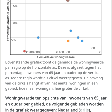
Percentage inwoners van 65 jaar en ouder
15%
15%
10%
10%
5%
5%
600.0…
600.0…
€ 200.000
€ 200.000
€ 400.000
€ 400.000
€
€
Gemiddelde woningwaarde
Bovenstaande grafiek toont de gemiddelde woningwaarde
per regio op de horizontale as. Deze is afgezet tegen het
percentage inwoners van 65 jaar en ouder op de verticale
as. Iedere regio wordt als cirkel weergegeven. De omvang
van de cirkels hangt af van het aantal woningen in een
gebied: hoe meer woningen, hoe groter de cirkel.
Woningwaarde ten opzichte van inwoners van 65 jaar
en ouder per gebied, de volgende gebieden worden
in de grafiek weergegeven: Nederland (
grijs
),