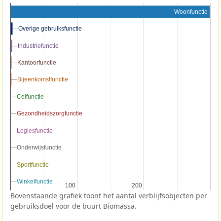
Woonfunctie
Overige gebruiksfunctie
Overige gebruiksfunctie
Industriefunctie
Industriefunctie
Kantoorfunctie
Kantoorfunctie
Bijeenkomstfunctie
Bijeenkomstfunctie
Celfunctie
Celfunctie
Gezondheidszorgfunctie
Gezondheidszorgfunctie
Logiesfunctie
Logiesfunctie
Onderwijsfunctie
Onderwijsfunctie
Sportfunctie
Sportfunctie
Winkelfunctie
Winkelfunctie
100
100
200
200
Bovenstaande grafiek toont het aantal verblijfsobjecten per
gebruiksdoel voor de buurt Biomassa.