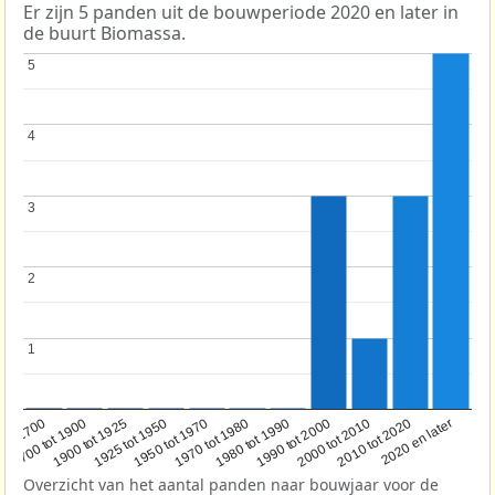
Er zijn 5 panden uit de bouwperiode 2020 en later in
de buurt Biomassa.
5
5
4
4
3
3
2
2
1
1
1950 tot 1970
1990 tot 2000
1900 tot 1925
2020 en later
1970 tot 1980
oor 1700
2000 tot 2010
1925 tot 1950
1980 tot 1990
1700 tot 1900
2010 tot 2020
Overzicht van het aantal panden naar bouwjaar voor de