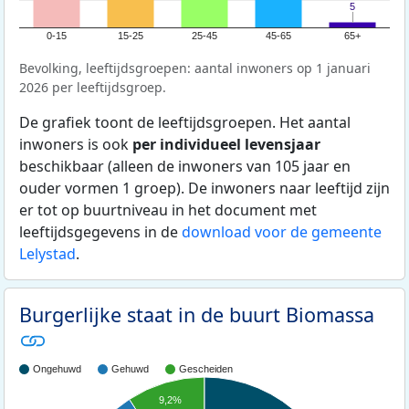
5
5
0-15
15-25
25-45
45-65
65+
Bevolking, leeftijdsgroepen: aantal inwoners op 1 januari
2026 per leeftijdsgroep.
De grafiek toont de leeftijdsgroepen. Het aantal
inwoners is ook
per individueel levensjaar
beschikbaar (alleen de inwoners van 105 jaar en
ouder vormen 1 groep). De inwoners naar leeftijd zijn
er tot op buurtniveau in het document met
leeftijdsgegevens in de
download voor de gemeente
Lelystad
.
Burgerlijke staat in de buurt Biomassa
Ongehuwd
Gehuwd
Gescheiden
9,2%