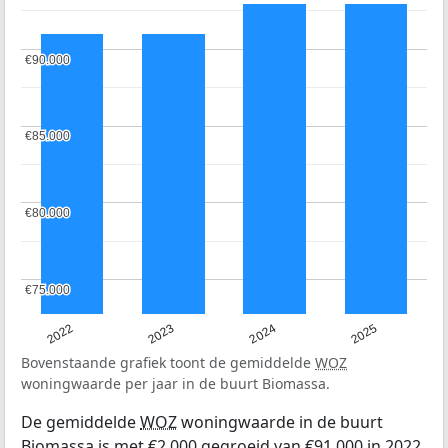
€90.000
€90.000
€85.000
€85.000
€80.000
€80.000
€75.000
€75.000
2022
2023
2024
2025
Bovenstaande grafiek toont de gemiddelde
WOZ
woningwaarde per jaar in de buurt Biomassa.
De gemiddelde
WOZ
woningwaarde in de buurt
Biomassa is met €2.000 gegroeid van €91.000 in 2022