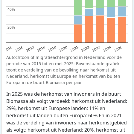
40%
40%
20%
20%
2019
2022
2017
2025
2020
2015
2023
2018
2021
2016
2024
Autochtoon of migratieachtergrond in Nederland voor de
periode van 2015 tot en met 2025: Bovenstaande grafiek
toont de verdeling van de bevolking naar herkomst uit
Nederland, herkomst uit Europa en herkomst van buiten
Europa in de buurt Biomassa per jaar.
In 2025 was de herkomst van inwoners in de buurt
Biomassa als volgt verdeeld: herkomst uit Nederland:
29%, herkomst uit Europese landen: 11% en
herkomst uit landen buiten Europa: 60% En in 2021
was de verdeling van inwoners naar herkomstgebied
als volgt: herkomst uit Nederland: 20%, herkomst uit