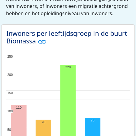
van inwoners, of inwoners een migratie achtergrond
hebben en het opleidingsniveau van inwoners.
Inwoners per leeftijdsgroep in de buurt
Biomassa
250
250
220
200
200
150
150
110
100
100
75
70
50
50