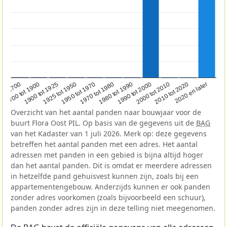
1950 tot 1970
1990 tot 2000
1900 tot 1925
2020 en later
1970 tot 1980
oor 1700
2000 tot 2010
1925 tot 1950
1980 tot 1990
1700 tot 1900
2010 tot 2020
Overzicht van het aantal panden naar bouwjaar voor de
buurt Flora Oost PIL. Op basis van de gegevens uit de
BAG
van het Kadaster van 1 juli 2026. Merk op: deze gegevens
betreffen het aantal panden met een adres. Het aantal
adressen met panden in een gebied is bijna altijd hoger
dan het aantal panden. Dit is omdat er meerdere adressen
in hetzelfde pand gehuisvest kunnen zijn, zoals bij een
appartementengebouw. Anderzijds kunnen er ook panden
zonder adres voorkomen (zoals bijvoorbeeld een schuur),
panden zonder adres zijn in deze telling niet meegenomen.