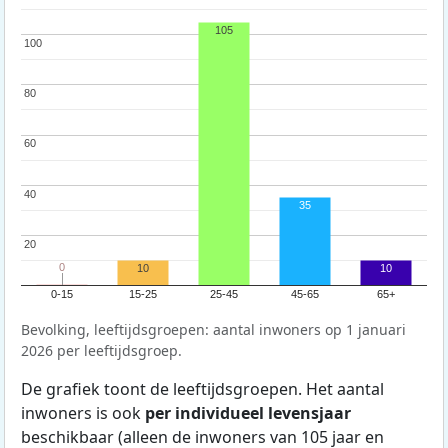
105
100
100
80
80
60
60
40
40
35
20
20
0
0
10
10
0-15
15-25
25-45
45-65
65+
Bevolking, leeftijdsgroepen: aantal inwoners op 1 januari
2026 per leeftijdsgroep.
De grafiek toont de leeftijdsgroepen. Het aantal
inwoners is ook
per individueel levensjaar
beschikbaar (alleen de inwoners van 105 jaar en