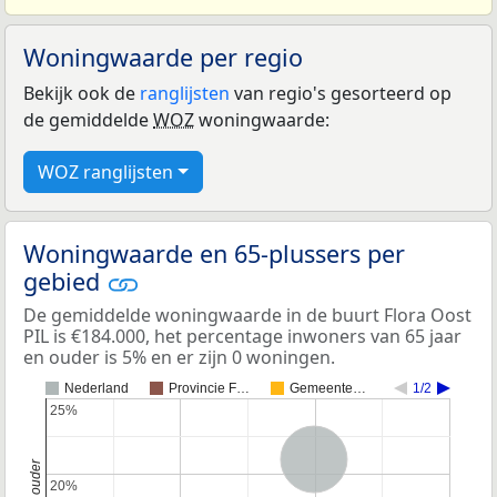
Woningwaarde per regio
Bekijk ook de
ranglijsten
van regio's gesorteerd op
de gemiddelde
WOZ
woningwaarde:
WOZ ranglijsten
Woningwaarde en 65-plussers per
gebied
De gemiddelde woningwaarde in de buurt Flora Oost
PIL is €184.000, het percentage inwoners van 65 jaar
en ouder is 5% en er zijn 0 woningen.
Nederland
Provincie F…
Gemeente…
1/2
25%
25%
Nederland
20%
20%