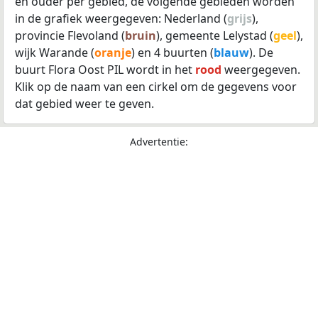
en ouder per gebied, de volgende gebieden worden
in de grafiek weergegeven: Nederland (
grijs
),
provincie Flevoland (
bruin
), gemeente Lelystad (
geel
),
wijk Warande (
oranje
) en 4 buurten (
blauw
). De
buurt Flora Oost PIL wordt in het
rood
weergegeven.
Klik op de naam van een cirkel om de gegevens voor
dat gebied weer te geven.
Advertentie: