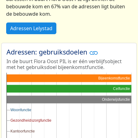
bebouwde kom en 67% van de adressen ligt buiten
de bebouwde kom.
Adressen Lelystad
Adressen: gebruiksdoelen
In de buurt Flora Oost PIL is er één verblijfsobject
met het gebruiksdoel bijeenkomstfunctie.
Bijeenkomstfunctie
Celfunctie
Onderwijsfunctie
Woonfunctie
Woonfunctie
Gezondheidszorgfunctie
Gezondheidszorgfunctie
Kantoorfunctie
Kantoorfunctie