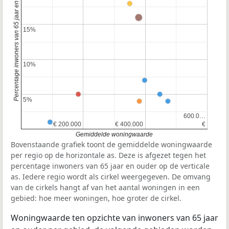
Percentage inwoners van 65 jaar en ouder
15%
15%
10%
10%
5%
5%
600.0…
600.0…
€ 200.000
€ 200.000
€ 400.000
€ 400.000
€
€
Gemiddelde woningwaarde
Bovenstaande grafiek toont de gemiddelde woningwaarde
per regio op de horizontale as. Deze is afgezet tegen het
percentage inwoners van 65 jaar en ouder op de verticale
as. Iedere regio wordt als cirkel weergegeven. De omvang
van de cirkels hangt af van het aantal woningen in een
gebied: hoe meer woningen, hoe groter de cirkel.
Woningwaarde ten opzichte van inwoners van 65 jaar