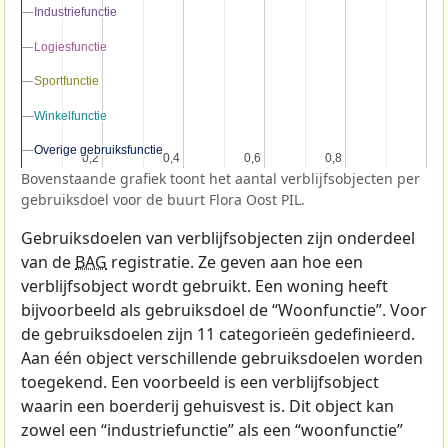
Industriefunctie
Industriefunctie
Logiesfunctie
Logiesfunctie
Sportfunctie
Sportfunctie
Winkelfunctie
Winkelfunctie
Overige gebruiksfunctie
Overige gebruiksfunctie
0,2
0,2
0,4
0,4
0,6
0,6
0,8
0,8
Bovenstaande grafiek toont het aantal verblijfsobjecten per
gebruiksdoel voor de buurt Flora Oost PIL.
Gebruiksdoelen van verblijfsobjecten zijn onderdeel
van de
BAG
registratie. Ze geven aan hoe een
verblijfsobject wordt gebruikt. Een woning heeft
bijvoorbeeld als gebruiksdoel de “Woonfunctie”. Voor
de gebruiksdoelen zijn 11 categorieën gedefinieerd.
Aan één object verschillende gebruiksdoelen worden
toegekend. Een voorbeeld is een verblijfsobject
waarin een boerderij gehuisvest is. Dit object kan
zowel een “industriefunctie” als een “woonfunctie”