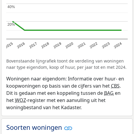
40%
40%
20%
20%
2015
2016
2017
2018
2019
2020
2021
2022
2023
2024
Bovenstaande lijngrafiek toont de verdeling van woningen
naar type eigendom, koop of huur, per jaar tot en met 2024.
Woningen naar eigendom: Informatie over huur- en
koopwoningen op basis van de cijfers van het
CBS
.
Dit is gedaan met een koppeling tussen de
BAG
en
het
WOZ
-register met een aanvulling uit het
woningbestand van het Kadaster.
Soorten woningen