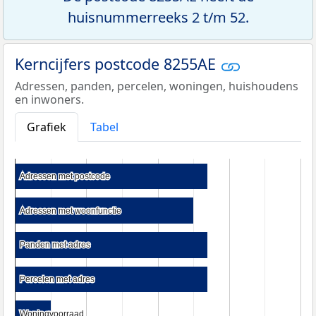
huisnummerreeks 2 t/m 52.
Kerncijfers postcode 8255AE
Adressen, panden, percelen, woningen, huishoudens
en inwoners.
Grafiek
Tabel
Adressen met postcode
Adressen met postcode
Adressen met woonfunctie
Adressen met woonfunctie
Panden met adres
Panden met adres
Percelen met adres
Percelen met adres
Woningvoorraad
Woningvoorraad