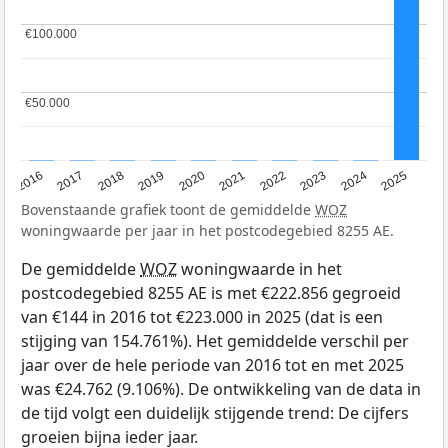
€100.000
€100.000
€50.000
€50.000
2016
2017
2018
2019
2020
2021
2022
2023
2024
2025
Bovenstaande grafiek toont de gemiddelde
WOZ
woningwaarde per jaar in het postcodegebied 8255 AE.
De gemiddelde
WOZ
woningwaarde in het
postcodegebied 8255 AE is met €222.856 gegroeid
van €144 in 2016 tot €223.000 in 2025 (dat is een
stijging van 154.761%). Het gemiddelde verschil per
jaar over de hele periode van 2016 tot en met 2025
was €24.762 (9.106%). De ontwikkeling van de data in
de tijd volgt een duidelijk stijgende trend: De cijfers
groeien bijna ieder jaar.