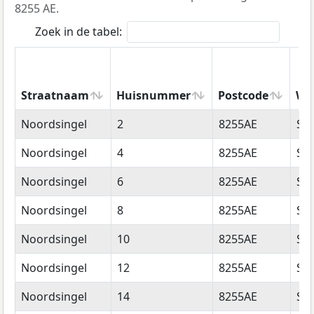
8255 AE.
Zoek in de tabel:
Straatnaam
Huisnummer
Postcode
Wo
Straatnaam
Huisnummer
Postcode
Wo
Noordsingel
2
8255AE
Swi
Noordsingel
4
8255AE
Swi
Noordsingel
6
8255AE
Swi
Noordsingel
8
8255AE
Swi
Noordsingel
10
8255AE
Swi
Noordsingel
12
8255AE
Swi
Noordsingel
14
8255AE
Swi