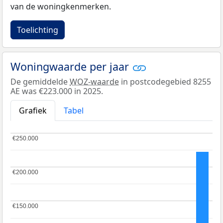
van de woningkenmerken.
Toelichting
Woningwaarde per jaar
De gemiddelde
WOZ-waarde
in postcodegebied 8255
AE was €223.000 in 2025.
Grafiek
Tabel
€250.000
€250.000
€200.000
€200.000
€150.000
€150.000