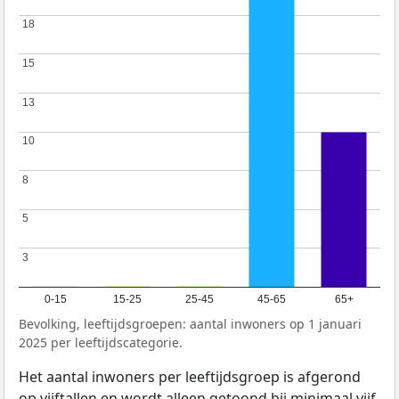
18
18
15
15
13
13
10
10
8
8
5
5
3
3
0-15
15-25
25-45
45-65
65+
Bevolking, leeftijdsgroepen: aantal inwoners op 1 januari
2025 per leeftijdscategorie.
Het aantal inwoners per leeftijdsgroep is afgerond
op vijftallen en wordt alleen getoond bij minimaal vijf