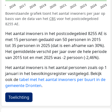
2015
2016
2017
2018
2019
2020
2021
2022
2023
2024
2025
Bovenstaande grafiek toont het aantal inwoners per jaar op
basis van de data van het
CBS
voor het postcodegebied
8255 AE.
Het aantal inwoners in het postcodegebied 8255 AE is
met 15 personen gedaald van 50 personen in 2015
tot 35 personen in 2025 (dat is een afname van 30%).
Het gemiddelde verschil per jaar over de hele periode
van 2015 tot en met 2025 was -2 persoon (-2,46%).
Het aantal inwoners is het aantal personen zoals op 1
januari in het bevolkingsregister vastgelegd. Bekijk
ook de
tabel met het aantal inwoners per buurt in de
gemeente Dronten
.
Toelichting