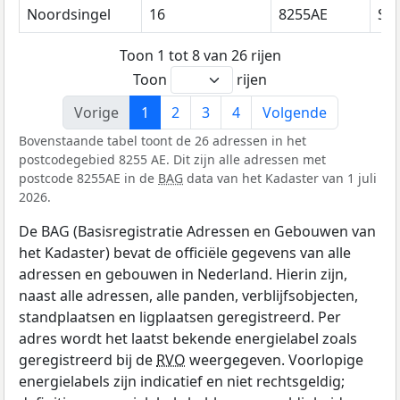
Noordsingel
16
8255AE
Swi
Toon 1 tot 8 van 26 rijen
Toon
rijen
Vorige
1
2
3
4
Volgende
Bovenstaande tabel toont de 26 adressen in het
postcodegebied 8255 AE. Dit zijn alle adressen met
postcode 8255AE in de
BAG
data van het Kadaster van 1 juli
2026.
De BAG (Basisregistratie Adressen en Gebouwen van
het Kadaster) bevat de officiële gegevens van alle
adressen en gebouwen in Nederland. Hierin zijn,
naast alle adressen, alle panden, verblijfsobjecten,
standplaatsen en ligplaatsen geregistreerd. Per
adres wordt het laatst bekende energielabel zoals
geregistreerd bij de
RVO
weergegeven. Voorlopige
energielabels zijn indicatief en niet rechtsgeldig;