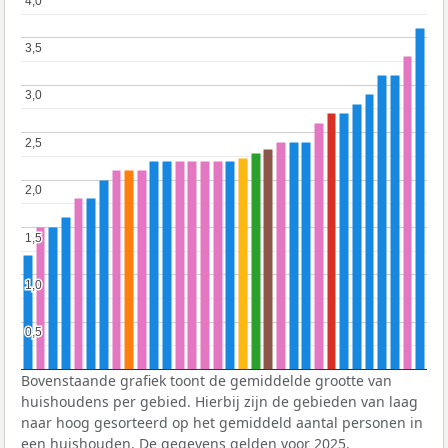
4,0
4,0
3,5
3,5
3,0
3,0
2,5
2,5
2,0
2,0
1,5
1,5
1,0
1,0
0,5
0,5
Bovenstaande grafiek toont de gemiddelde grootte van
huishoudens per gebied. Hierbij zijn de gebieden van laag
naar hoog gesorteerd op het gemiddeld aantal personen in
een huishouden. De gegevens gelden voor 2025.