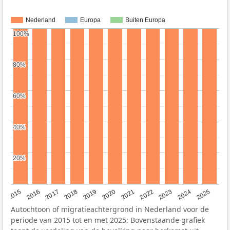
Nederland
Europa
Buiten Europa
100%
100%
80%
80%
60%
60%
40%
40%
20%
20%
2019
2022
2017
2025
2020
2015
2023
2018
2021
2016
2024
Autochtoon of migratieachtergrond in Nederland voor de
periode van 2015 tot en met 2025: Bovenstaande grafiek