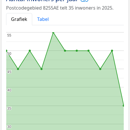
Postcodegebied 8255AE telt 35 inwoners in 2025.
Grafiek
Tabel
55
55
50
50
45
45
40
40
35
35
30
30