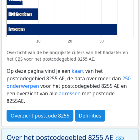
Huishoudens
Huishoudens
Inwoners
Inwoners
10
20
30
Overzicht van de belangrijkste cijfers van het Kadaster en
het
CBS
voor het postcodegebied 8255 AE.
Op deze pagina vind je een
kaart
van het
postcodegebied 8255 AE, de data over meer dan
250
onderwerpen
voor het postcodegebied 8255 AE en
een overzicht van alle
adressen
met postcode
8255AE.
Overzicht postcode 8255
Definities
Over het postcodegebied 8255 AE