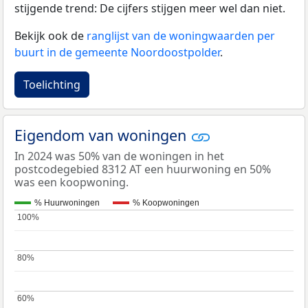
stijgende trend: De cijfers stijgen meer wel dan niet.
Bekijk ook de
ranglijst van de woningwaarden per
buurt in de gemeente Noordoostpolder
.
Toelichting
Eigendom van woningen
In 2024 was 50% van de woningen in het
postcodegebied 8312 AT een huurwoning en 50%
was een koopwoning.
% Huurwoningen
% Koopwoningen
100%
100%
80%
80%
60%
60%