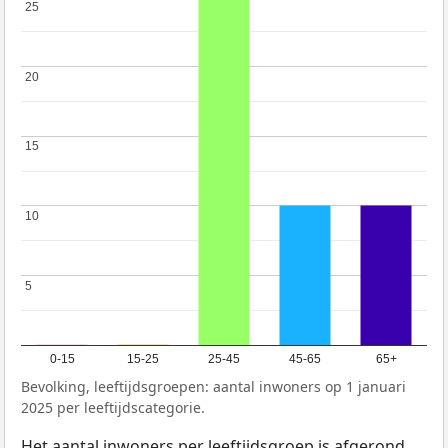
25
25
20
20
15
15
10
10
5
5
0-15
15-25
25-45
45-65
65+
Bevolking, leeftijdsgroepen: aantal inwoners op 1 januari
2025 per leeftijdscategorie.
Het aantal inwoners per leeftijdsgroep is afgerond