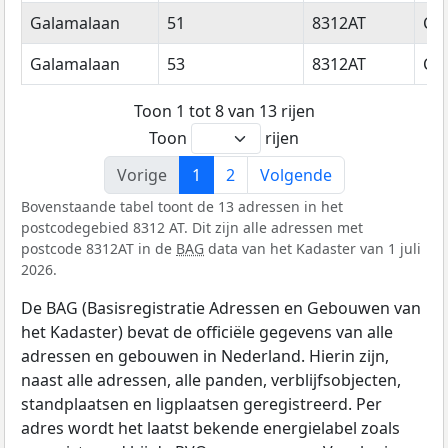
Galamalaan
51
8312AT
Cre
Galamalaan
53
8312AT
Cre
Toon 1 tot 8 van 13 rijen
Toon
rijen
Vorige
1
2
Volgende
Bovenstaande tabel toont de 13 adressen in het
postcodegebied 8312 AT. Dit zijn alle adressen met
postcode 8312AT in de
BAG
data van het Kadaster van 1 juli
2026.
De BAG (Basisregistratie Adressen en Gebouwen van
het Kadaster) bevat de officiële gegevens van alle
adressen en gebouwen in Nederland. Hierin zijn,
naast alle adressen, alle panden, verblijfsobjecten,
standplaatsen en ligplaatsen geregistreerd. Per
adres wordt het laatst bekende energielabel zoals