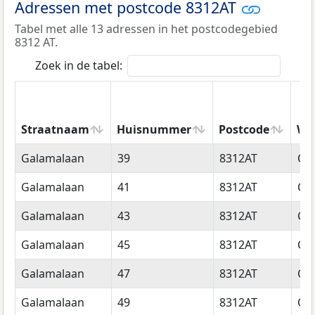
Adressen met postcode 8312AT
Tabel met alle 13 adressen in het postcodegebied
8312 AT.
Zoek in de tabel:
Straatnaam
Huisnummer
Postcode
Wo
Straatnaam
Huisnummer
Postcode
Wo
Galamalaan
39
8312AT
Cre
Galamalaan
41
8312AT
Cre
Galamalaan
43
8312AT
Cre
Galamalaan
45
8312AT
Cre
Galamalaan
47
8312AT
Cre
Galamalaan
49
8312AT
Cre