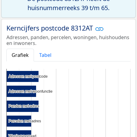
huisnummerreeks 39 t/m 65.
Kerncijfers postcode 8312AT
Adressen, panden, percelen, woningen, huishoudens
en inwoners.
Grafiek
Tabel
Adressen met postcode
Adressen met postcode
Adressen met woonfunctie
Adressen met woonfunctie
Panden met adres
Panden met adres
Percelen met adres
Percelen met adres
Woningvoorraad
Woningvoorraad