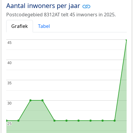
Aantal inwoners per jaar
Postcodegebied 8312AT telt 45 inwoners in 2025.
Grafiek
Tabel
45
45
40
40
35
35
30
30
25
25