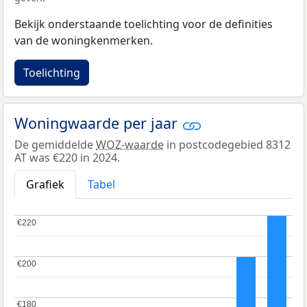
Bekijk onderstaande toelichting voor de definities
van de woningkenmerken.
Toelichting
Woningwaarde per jaar
De gemiddelde
WOZ-waarde
in postcodegebied 8312
AT was €220 in 2024.
Grafiek
Tabel
€220
€220
€200
€200
€180
€180