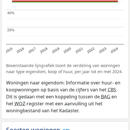
40%
40%
20%
20%
2015
2016
2017
2018
2019
2020
2021
2022
2023
2024
Bovenstaande lijngrafiek toont de verdeling van woningen
naar type eigendom, koop of huur, per jaar tot en met 2024.
Woningen naar eigendom: Informatie over huur- en
koopwoningen op basis van de cijfers van het
CBS
.
Dit is gedaan met een koppeling tussen de
BAG
en
het
WOZ
-register met een aanvulling uit het
woningbestand van het Kadaster.
Soorten woningen