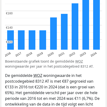
€160
€160
€140
€140
€120
€120
2016
2017
2018
2019
2020
2021
2022
2023
2024
Bovenstaande grafiek toont de gemiddelde
WOZ
woningwaarde per jaar in het postcodegebied 8312 AT.
De gemiddelde
WOZ
woningwaarde in het
postcodegebied 8312 AT is met €87 gegroeid van
€133 in 2016 tot €220 in 2024 (dat is een groei van
65%). Het gemiddelde verschil per jaar over de hele
periode van 2016 tot en met 2024 was €11 (6,7%). De
ontwikkeling van de data in de tijd volgt een licht