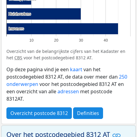
Huishoudens
Huishoudens
Inwoners
Inwoners
10
20
30
40
Overzicht van de belangrijkste cijfers van het Kadaster en
het
CBS
voor het postcodegebied 8312 AT.
Op deze pagina vind je een
kaart
van het
postcodegebied 8312 AT, de data over meer dan
250
onderwerpen
voor het postcodegebied 8312 AT en
een overzicht van alle
adressen
met postcode
8312AT.
Overzicht postcode 8312
Definities
Over het postcodegebied 8312 AT