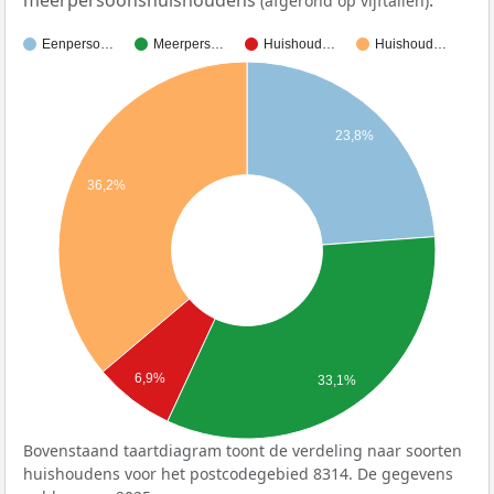
meerpersoonshuishoudens
.
(afgerond op vijftallen)
Eenperso…
Meerpers…
Huishoud…
Huishoud…
23,8%
36,2%
6,9%
33,1%
Bovenstaand taartdiagram toont de verdeling naar soorten
huishoudens voor het postcodegebied 8314. De gegevens