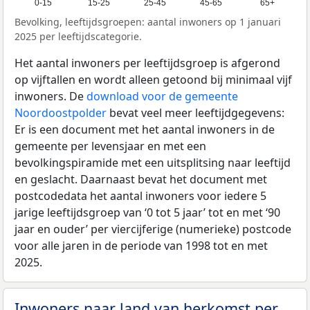
0-15
15-25
25-45
45-65
65+
Bevolking, leeftijdsgroepen: aantal inwoners op 1 januari
2025 per leeftijdscategorie.
Het aantal inwoners per leeftijdsgroep is afgerond
op vijftallen en wordt alleen getoond bij minimaal vijf
inwoners. De
download voor de gemeente
Noordoostpolder
bevat veel meer leeftijdgegevens:
Er is een document met het aantal inwoners in de
gemeente per levensjaar en met een
bevolkingspiramide met een uitsplitsing naar leeftijd
en geslacht. Daarnaast bevat het document met
postcodedata het aantal inwoners voor iedere 5
jarige leeftijdsgroep van ‘0 tot 5 jaar’ tot en met ‘90
jaar en ouder’ per viercijferige (numerieke) postcode
voor alle jaren in de periode van 1998 tot en met
2025.
Inwoners naar land van herkomst per