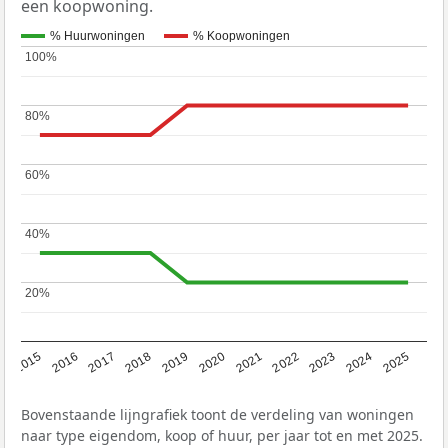
een koopwoning.
% Huurwoningen
% Koopwoningen
100%
100%
80%
80%
60%
60%
40%
40%
20%
20%
2019
2022
2025
2017
2020
2023
2015
2018
2021
2024
2016
Bovenstaande lijngrafiek toont de verdeling van woningen
naar type eigendom, koop of huur, per jaar tot en met 2025.