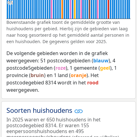
0,5
0,5
Bovenstaande grafiek toont de gemiddelde grootte van
huishoudens per gebied. Hierbij zijn de gebieden van laag
naar hoog gesorteerd op het gemiddeld aantal personen in
een huishouden. De gegevens gelden voor 2025.
De volgende gebieden worden in de grafiek
weergegeven: 51 postcodegebieden (
blauw
), 4
postcode5gebieden (
roze
), 1 gemeente (
geel
), 1
provincie (
bruin
) en 1 land (
oranje
). Het
postcodegebied 8314 wordt in het
rood
weergegeven.
Soorten huishoudens
In 2025 waren er 650 huishoudens in het
postcodegebied 8314. Er waren 155
eenpersoonshuishoudens en 495