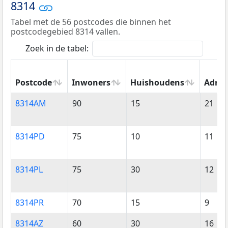
8314
Tabel met de 56 postcodes die binnen het
postcodegebied 8314 vallen.
Zoek in de tabel:
Postcode
Inwoners
Huishoudens
Adres
Postcode
Inwoners
Huishoudens
Adres
8314AM
90
15
21
8314PD
75
10
11
8314PL
75
30
12
8314PR
70
15
9
8314AZ
60
30
16