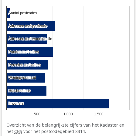
Aantal postcodes
Aantal postcodes
Adressen met postcode
Adressen met postcode
Adressen met woonfunctie
Adressen met woonfunctie
Panden met adres
Panden met adres
Percelen met adres
Percelen met adres
Woningvoorraad
Woningvoorraad
Huishoudens
Huishoudens
Inwoners
Inwoners
500
1.000
1.500
Overzicht van de belangrijkste cijfers van het Kadaster en
het
CBS
voor het postcodegebied 8314.