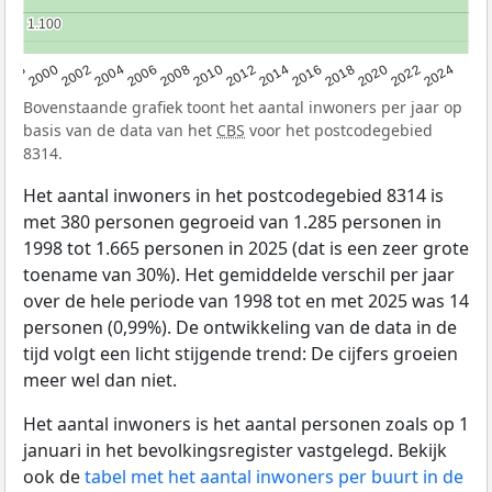
1.100
1.100
1998
2000
2002
2004
2006
2008
2010
2012
2014
2016
2018
2020
2022
2024
Bovenstaande grafiek toont het aantal inwoners per jaar op
basis van de data van het
CBS
voor het postcodegebied
8314.
Het aantal inwoners in het postcodegebied 8314 is
met 380 personen gegroeid van 1.285 personen in
1998 tot 1.665 personen in 2025 (dat is een zeer grote
toename van 30%). Het gemiddelde verschil per jaar
over de hele periode van 1998 tot en met 2025 was 14
personen (0,99%). De ontwikkeling van de data in de
tijd volgt een licht stijgende trend: De cijfers groeien
meer wel dan niet.
Het aantal inwoners is het aantal personen zoals op 1
januari in het bevolkingsregister vastgelegd. Bekijk
ook de
tabel met het aantal inwoners per buurt in de