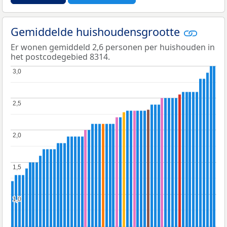
Gemiddelde huishoudensgrootte
Er wonen gemiddeld 2,6 personen per huishouden in
het postcodegebied 8314.
3,0
3,0
2,5
2,5
2,0
2,0
1,5
1,5
1,0
1,0