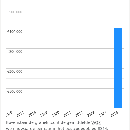
€500.000
€500.000
€400.000
€400.000
€300.000
€300.000
€200.000
€200.000
€100.000
€100.000
2016
2017
2018
2019
2020
2021
2022
2023
2024
2025
Bovenstaande grafiek toont de gemiddelde
WOZ
woningwaarde per jaar in het postcodegebied 8314.