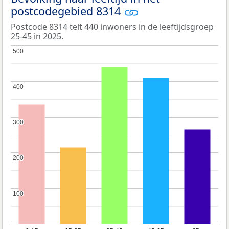
postcodegebied 8314
Postcode 8314 telt 440 inwoners in de leeftijdsgroep
25-45 in 2025.
500
500
400
400
300
300
200
200
100
100