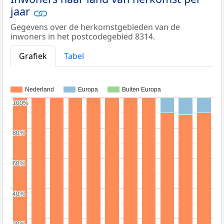
jaar
Gegevens over de herkomstgebieden van de
inwoners in het postcodegebied 8314.
Grafiek
Tabel
Nederland
Europa
Buiten Europa
100%
100%
80%
80%
60%
60%
40%
40%
20%
20%