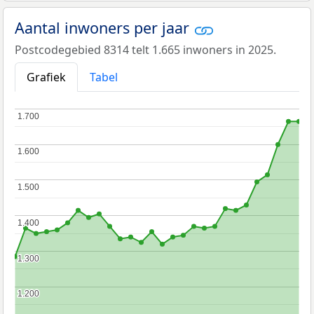
Aantal inwoners per jaar
Postcodegebied 8314 telt 1.665 inwoners in 2025.
Grafiek
Tabel
1.700
1.700
1.600
1.600
1.500
1.500
1.400
1.400
1.300
1.300
1.200
1.200