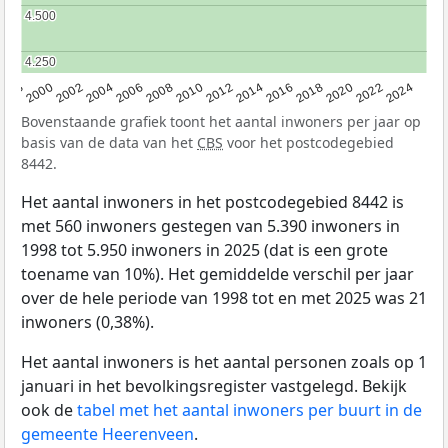
4.500
4.500
4.250
4.250
1998
2000
2002
2004
2006
2008
2010
2012
2014
2016
2018
2020
2022
2024
Bovenstaande grafiek toont het aantal inwoners per jaar op
basis van de data van het
CBS
voor het postcodegebied
8442.
Het aantal inwoners in het postcodegebied 8442 is
met 560 inwoners gestegen van 5.390 inwoners in
1998 tot 5.950 inwoners in 2025 (dat is een grote
toename van 10%). Het gemiddelde verschil per jaar
over de hele periode van 1998 tot en met 2025 was 21
inwoners (0,38%).
Het aantal inwoners is het aantal personen zoals op 1
januari in het bevolkingsregister vastgelegd. Bekijk
ook de
tabel met het aantal inwoners per buurt in de
gemeente Heerenveen
.