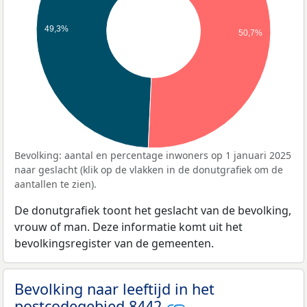
49,3%
50,7%
Bevolking: aantal en percentage inwoners op 1 januari 2025
naar geslacht (klik op de vlakken in de donutgrafiek om de
aantallen te zien).
De donutgrafiek toont het geslacht van de bevolking,
vrouw of man. Deze informatie komt uit het
bevolkingsregister van de gemeenten.
Bevolking naar leeftijd in het
postcodegebied 8442