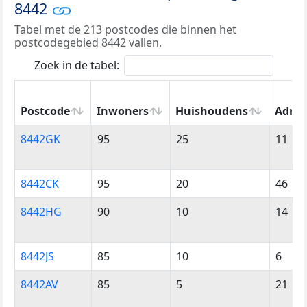
8442
Tabel met de 213 postcodes die binnen het
postcodegebied 8442 vallen.
Zoek in de tabel:
Postcode
Inwoners
Huishoudens
Adres
Postcode
Inwoners
Huishoudens
Adres
8442GK
95
25
11
8442CK
95
20
46
8442HG
90
10
14
8442JS
85
10
6
8442AV
85
5
21