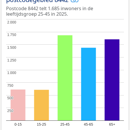
Postcode 8442 telt 1.685 inwoners in de
leeftijdsgroep 25-45 in 2025.
2.000
2.000
1.750
1.750
1.500
1.500
1.250
1.250
1.000
1.000
750
750
500
500
250
250
0-15
15-25
25-45
45-65
65+