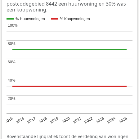
postcodegebied 8442 een huurwoning en 30% was
een koopwoning.
% Huurwoningen
% Koopwoningen
100%
100%
80%
80%
60%
60%
40%
40%
20%
20%
2019
2022
2025
2017
2020
2023
2015
2018
2021
2024
2016
Bovenstaande lijngrafiek toont de verdeling van woningen