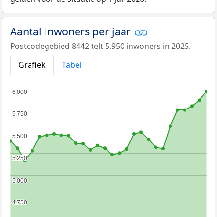
Aantal inwoners per jaar
Postcodegebied 8442 telt 5.950 inwoners in 2025.
Grafiek
Tabel
6.000
6.000
5.750
5.750
5.500
5.500
5.250
5.250
5.000
5.000
4.750
4.750