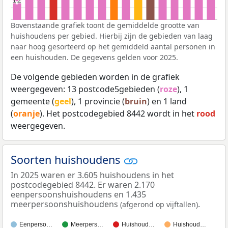
1,2
1,2
Bovenstaande grafiek toont de gemiddelde grootte van
huishoudens per gebied. Hierbij zijn de gebieden van laag
naar hoog gesorteerd op het gemiddeld aantal personen in
een huishouden. De gegevens gelden voor 2025.
De volgende gebieden worden in de grafiek
weergegeven: 13 postcode5gebieden (
roze
), 1
gemeente (
geel
), 1 provincie (
bruin
) en 1 land
(
oranje
). Het postcodegebied 8442 wordt in het
rood
weergegeven.
Soorten huishoudens
In 2025 waren er 3.605 huishoudens in het
postcodegebied 8442. Er waren 2.170
eenpersoonshuishoudens en 1.435
meerpersoonshuishoudens
.
(afgerond op vijftallen)
Eenperso…
Meerpers…
Huishoud…
Huishoud…