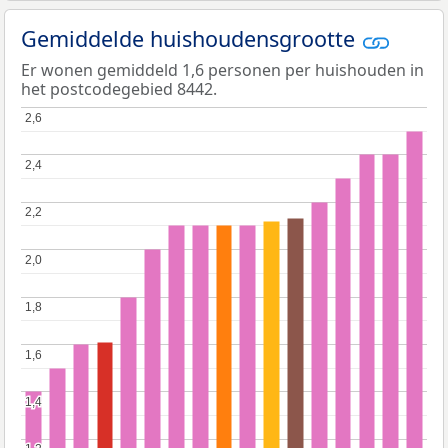
Gemiddelde huishoudensgrootte
Er wonen gemiddeld 1,6 personen per huishouden in
het postcodegebied 8442.
2,6
2,6
2,4
2,4
2,2
2,2
2,0
2,0
1,8
1,8
1,6
1,6
1,4
1,4