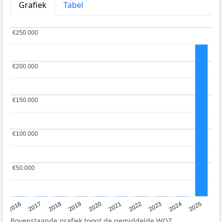
Grafiek
Tabel
€250.000
€250.000
€200.000
€200.000
€150.000
€150.000
€100.000
€100.000
€50.000
€50.000
2016
2017
2018
2019
2020
2021
2022
2023
2024
2025
Bovenstaande grafiek toont de gemiddelde
WOZ