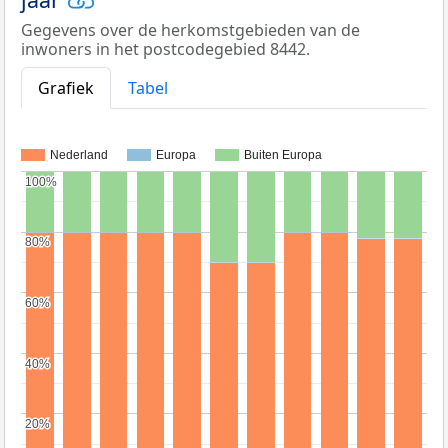
Gegevens over de herkomstgebieden van de
inwoners in het postcodegebied 8442.
Grafiek
Tabel
Nederland
Europa
Buiten Europa
100%
100%
80%
80%
60%
60%
40%
40%
20%
20%