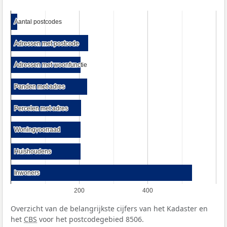
Aantal postcodes
Aantal postcodes
Adressen met postcode
Adressen met postcode
Adressen met woonfunctie
Adressen met woonfunctie
Panden met adres
Panden met adres
Percelen met adres
Percelen met adres
Woningvoorraad
Woningvoorraad
Huishoudens
Huishoudens
Inwoners
Inwoners
200
400
Overzicht van de belangrijkste cijfers van het Kadaster en
het
CBS
voor het postcodegebied 8506.