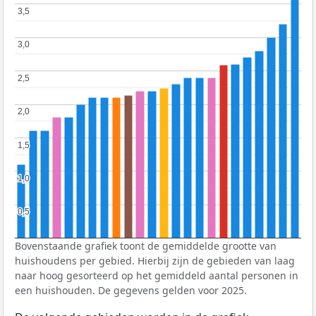
3,5
3,5
3,0
3,0
2,5
2,5
2,0
2,0
1,5
1,5
1,0
1,0
0,5
0,5
Bovenstaande grafiek toont de gemiddelde grootte van
huishoudens per gebied. Hierbij zijn de gebieden van laag
naar hoog gesorteerd op het gemiddeld aantal personen in
een huishouden. De gegevens gelden voor 2025.