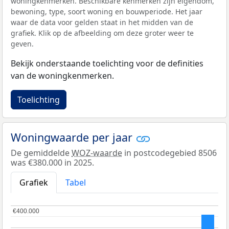
woningkenmerken. Beschikbare kenmerken zijn eigendom,
bewoning, type, soort woning en bouwperiode. Het jaar
waar de data voor gelden staat in het midden van de
grafiek. Klik op de afbeelding om deze groter weer te
geven.
Bekijk onderstaande toelichting voor de definities
van de woningkenmerken.
Toelichting
Woningwaarde per jaar
De gemiddelde
WOZ-waarde
in postcodegebied 8506
was €380.000 in 2025.
Grafiek
Tabel
€400.000
€400.000