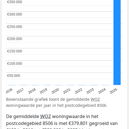
€350.000
€350.000
€300.000
€300.000
€250.000
€250.000
€200.000
€200.000
€150.000
€150.000
€100.000
€100.000
€50.000
€50.000
2016
2017
2018
2019
2020
2021
2022
2023
2024
2025
Bovenstaande grafiek toont de gemiddelde
WOZ
woningwaarde per jaar in het postcodegebied 8506.
De gemiddelde
WOZ
woningwaarde in het
postcodegebied 8506 is met €379.801 gegroeid van