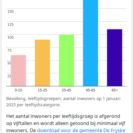
150
150
125
125
100
100
75
75
50
50
25
25
0-15
15-25
25-45
45-65
65+
Bevolking, leeftijdsgroepen: aantal inwoners op 1 januari
2025 per leeftijdscategorie.
Het aantal inwoners per leeftijdsgroep is afgerond
op vijftallen en wordt alleen getoond bij minimaal vijf
inwoners. De
download voor de gemeente De Fryske