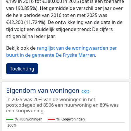
€199 in 2016 tot €380.000 in 2025 (dat is een toename
van 190.855%). Het gemiddelde verschil per jaar over
de hele periode van 2016 tot en met 2025 was
€42.200 (11.724%). De ontwikkeling van de data in de
tijd volgt een duidelijk stijgende trend: De cijfers
stijgen bijna ieder jaar.
Bekijk ook de
ranglijst van de woningwaarden per
buurt in de gemeente De Fryske Marren
.
Toelichting
Eigendom van woningen
In 2025 was 20% van de woningen in het
postcodegebied 8506 een huurwoning en 80% was
een koopwoning.
% Huurwoningen
% Koopwoningen
100%
100%