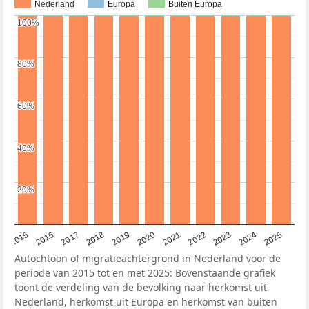
Nederland
Europa
Buiten Europa
100%
100%
80%
80%
60%
60%
40%
40%
20%
20%
2019
2022
2017
2025
2020
2015
2023
2018
2021
2016
2024
Autochtoon of migratieachtergrond in Nederland voor de
periode van 2015 tot en met 2025: Bovenstaande grafiek
toont de verdeling van de bevolking naar herkomst uit
Nederland, herkomst uit Europa en herkomst van buiten