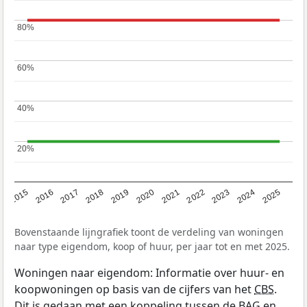
80%
80%
60%
60%
40%
40%
20%
20%
2019
2022
2025
2017
2020
2023
2015
2018
2021
2024
2016
Bovenstaande lijngrafiek toont de verdeling van woningen
naar type eigendom, koop of huur, per jaar tot en met 2025.
Woningen naar eigendom: Informatie over huur- en
koopwoningen op basis van de cijfers van het
CBS
.
Dit is gedaan met een koppeling tussen de
BAG
en