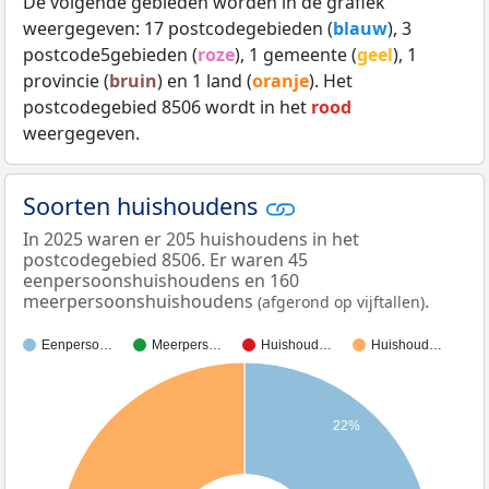
De volgende gebieden worden in de grafiek
weergegeven: 17 postcodegebieden (
blauw
), 3
postcode5gebieden (
roze
), 1 gemeente (
geel
), 1
provincie (
bruin
) en 1 land (
oranje
). Het
postcodegebied 8506 wordt in het
rood
weergegeven.
Soorten huishoudens
In 2025 waren er 205 huishoudens in het
postcodegebied 8506. Er waren 45
eenpersoonshuishoudens en 160
meerpersoonshuishoudens
.
(afgerond op vijftallen)
Eenperso…
Meerpers…
Huishoud…
Huishoud…
22%