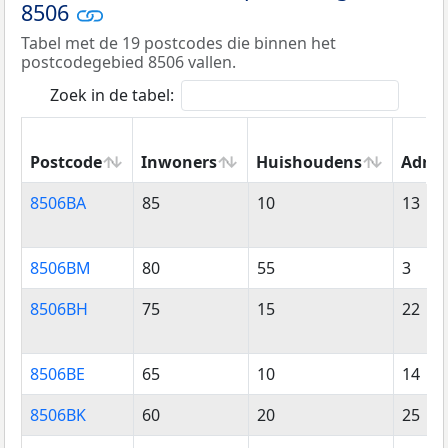
8506
Tabel met de 19 postcodes die binnen het
postcodegebied 8506 vallen.
Zoek in de tabel:
Postcode
Inwoners
Huishoudens
Adres
Postcode
Inwoners
Huishoudens
Adres
8506BA
85
10
13
8506BM
80
55
3
8506BH
75
15
22
8506BE
65
10
14
8506BK
60
20
25