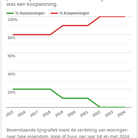
was een koopwoning.
% Huurwoningen
% Koopwoningen
100%
100%
80%
80%
60%
60%
40%
40%
20%
20%
2015
2016
2017
2018
2019
2020
2021
2022
2023
2024
Bovenstaande lijngrafiek toont de verdeling van woningen
naar type eigendom, koop of huur, per jaar tot en met 2024.