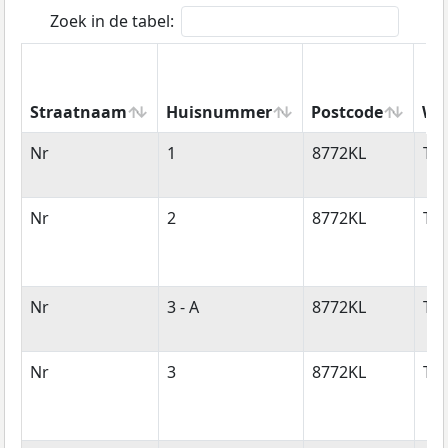
Zoek in de tabel:
Straatnaam
Huisnummer
Postcode
Wo
Straatnaam
Huisnummer
Postcode
Wo
Nr
1
8772KL
Tja
Nr
2
8772KL
Tja
Nr
3 - A
8772KL
Tja
Nr
3
8772KL
Tja