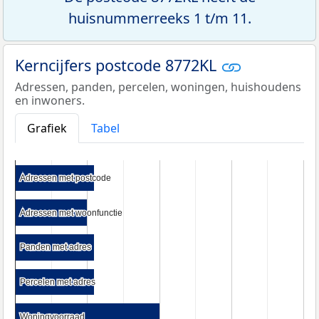
huisnummerreeks 1 t/m 11.
Kerncijfers postcode 8772KL
Adressen, panden, percelen, woningen, huishoudens
en inwoners.
Grafiek
Tabel
Adressen met postcode
Adressen met postcode
Adressen met woonfunctie
Adressen met woonfunctie
Panden met adres
Panden met adres
Percelen met adres
Percelen met adres
Woningvoorraad
Woningvoorraad