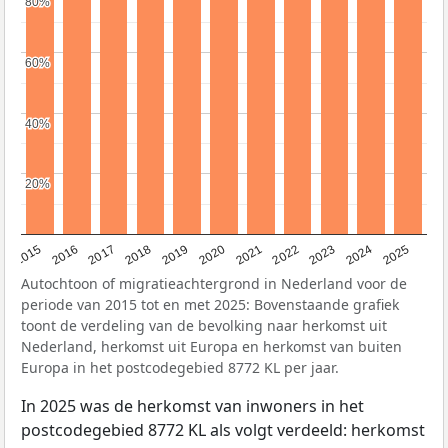
80%
80%
60%
60%
40%
40%
20%
20%
2019
2022
2017
2025
2020
2015
2023
2018
2021
2016
2024
Autochtoon of migratieachtergrond in Nederland voor de
periode van 2015 tot en met 2025: Bovenstaande grafiek
toont de verdeling van de bevolking naar herkomst uit
Nederland, herkomst uit Europa en herkomst van buiten
Europa in het postcodegebied 8772 KL per jaar.
In 2025 was de herkomst van inwoners in het
postcodegebied 8772 KL als volgt verdeeld: herkomst