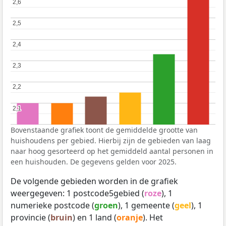
2,6
2,6
2,5
2,5
2,4
2,4
2,3
2,3
2,2
2,2
2,1
2,1
Bovenstaande grafiek toont de gemiddelde grootte van
huishoudens per gebied. Hierbij zijn de gebieden van laag
naar hoog gesorteerd op het gemiddeld aantal personen in
een huishouden. De gegevens gelden voor 2025.
De volgende gebieden worden in de grafiek
weergegeven: 1 postcode5gebied (
roze
), 1
numerieke postcode (
groen
), 1 gemeente (
geel
), 1
provincie (
bruin
) en 1 land (
oranje
). Het