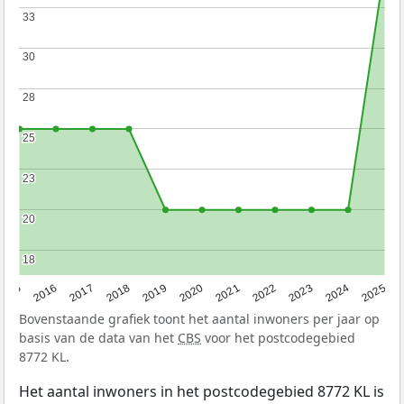
33
33
30
30
28
28
25
25
23
23
20
20
18
18
2015
2016
2017
2018
2019
2020
2021
2022
2023
2024
2025
Bovenstaande grafiek toont het aantal inwoners per jaar op
basis van de data van het
CBS
voor het postcodegebied
8772 KL.
Het aantal inwoners in het postcodegebied 8772 KL is