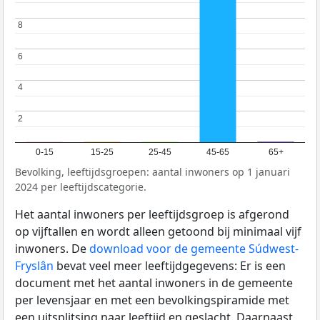
8
8
6
6
4
4
2
2
0-15
15-25
25-45
45-65
65+
Bevolking, leeftijdsgroepen: aantal inwoners op 1 januari
2024 per leeftijdscategorie.
Het aantal inwoners per leeftijdsgroep is afgerond
op vijftallen en wordt alleen getoond bij minimaal vijf
inwoners. De
download voor de gemeente Súdwest-
Fryslân
bevat veel meer leeftijdgegevens: Er is een
document met het aantal inwoners in de gemeente
per levensjaar en met een bevolkingspiramide met
een uitsplitsing naar leeftijd en geslacht. Daarnaast