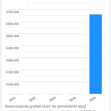
€700.000
€700.000
€600.000
€600.000
€500.000
€500.000
€400.000
€400.000
€300.000
€300.000
€200.000
€200.000
€100.000
€100.000
2021
2022
2023
2024
2025
Bovenstaande grafiek toont de gemiddelde
WOZ