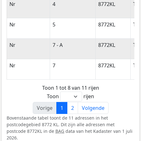
Nr
4
8772KL
Tja
Nr
5
8772KL
Tja
Nr
7 - A
8772KL
Tja
Nr
7
8772KL
Tja
Toon 1 tot 8 van 11 rijen
Toon
rijen
Vorige
1
2
Volgende
Bovenstaande tabel toont de 11 adressen in het
postcodegebied 8772 KL. Dit zijn alle adressen met
postcode 8772KL in de
BAG
data van het Kadaster van 1 juli
2026.