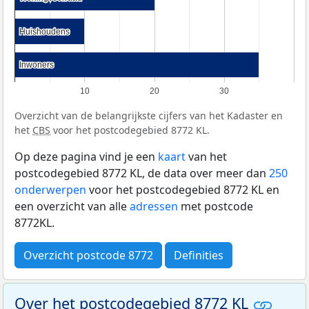
Huishoudens
Huishoudens
Inwoners
Inwoners
10
20
30
Overzicht van de belangrijkste cijfers van het Kadaster en
het
CBS
voor het postcodegebied 8772 KL.
Op deze pagina vind je een
kaart
van het
postcodegebied 8772 KL, de data over meer dan
250
onderwerpen
voor het postcodegebied 8772 KL en
een overzicht van alle
adressen
met postcode
8772KL.
Overzicht postcode 8772
Definities
Over het postcodegebied 8772 KL