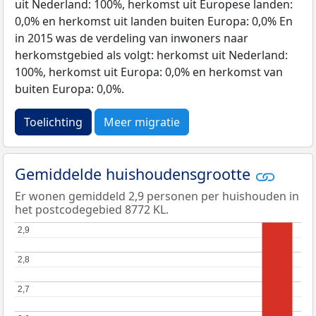
uit Nederland: 100%, herkomst uit Europese landen:
0,0% en herkomst uit landen buiten Europa: 0,0% En
in 2015 was de verdeling van inwoners naar
herkomstgebied als volgt: herkomst uit Nederland:
100%, herkomst uit Europa: 0,0% en herkomst van
buiten Europa: 0,0%.
Toelichting
Meer migratie
Gemiddelde huishoudensgrootte
Er wonen gemiddeld 2,9 personen per huishouden in
het postcodegebied 8772 KL.
2,9
2,9
2,8
2,8
2,7
2,7