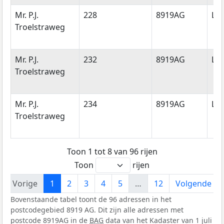
Mr. P.J.
228
8919AG
Le
Troelstraweg
Mr. P.J.
232
8919AG
Le
Troelstraweg
Mr. P.J.
234
8919AG
Le
Troelstraweg
Toon 1 tot 8 van 96 rijen
Toon
rijen
Vorige
1
2
3
4
5
…
12
Volgende
Bovenstaande tabel toont de 96 adressen in het
postcodegebied 8919 AG. Dit zijn alle adressen met
postcode 8919AG in de
BAG
data van het Kadaster van 1 juli