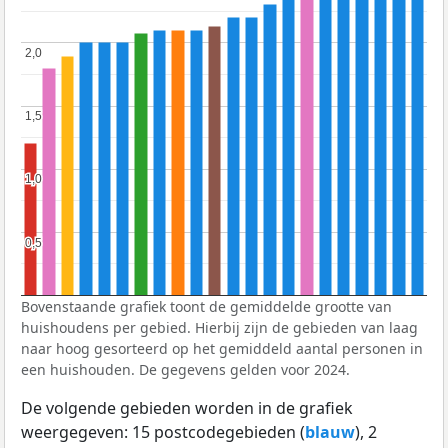
2,0
2,0
1,5
1,5
1,0
1,0
0,5
0,5
Bovenstaande grafiek toont de gemiddelde grootte van
huishoudens per gebied. Hierbij zijn de gebieden van laag
naar hoog gesorteerd op het gemiddeld aantal personen in
een huishouden. De gegevens gelden voor 2024.
De volgende gebieden worden in de grafiek
weergegeven: 15 postcodegebieden (
blauw
), 2