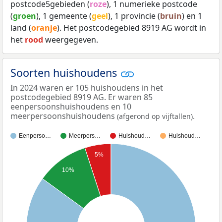
postcode5gebieden (
roze
), 1 numerieke postcode
(
groen
), 1 gemeente (
geel
), 1 provincie (
bruin
) en 1
land (
oranje
). Het postcodegebied 8919 AG wordt in
het
rood
weergegeven.
Soorten huishoudens
In 2024 waren er 105 huishoudens in het
postcodegebied 8919 AG. Er waren 85
eenpersoonshuishoudens en 10
meerpersoonshuishoudens
.
(afgerond op vijftallen)
Eenperso…
Meerpers…
Huishoud…
Huishoud…
5%
10%