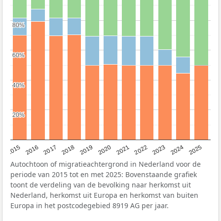
80%
80%
60%
60%
40%
40%
20%
20%
2019
2022
2017
2025
2020
2015
2023
2018
2021
2016
2024
Autochtoon of migratieachtergrond in Nederland voor de
periode van 2015 tot en met 2025: Bovenstaande grafiek
toont de verdeling van de bevolking naar herkomst uit
Nederland, herkomst uit Europa en herkomst van buiten
Europa in het postcodegebied 8919 AG per jaar.