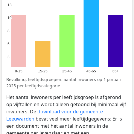
13
13
10
10
8
8
5
5
3
3
0-15
15-25
25-45
45-65
65+
Bevolking, leeftijdsgroepen: aantal inwoners op 1 januari
2025 per leeftijdscategorie.
Het aantal inwoners per leeftijdsgroep is afgerond
op vijftallen en wordt alleen getoond bij minimaal vijf
inwoners. De
download voor de gemeente
Leeuwarden
bevat veel meer leeftijdgegevens: Er is
een document met het aantal inwoners in de
gemeente per levensjaar en met een