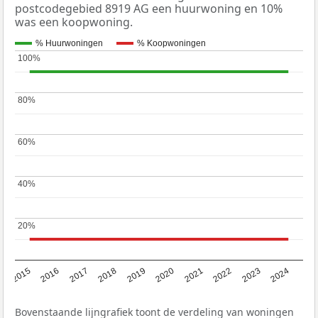
postcodegebied 8919 AG een huurwoning en 10%
was een koopwoning.
% Huurwoningen
% Koopwoningen
100%
100%
80%
80%
60%
60%
40%
40%
20%
20%
2015
2016
2017
2018
2019
2020
2021
2022
2023
2024
Bovenstaande lijngrafiek toont de verdeling van woningen