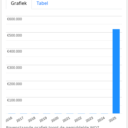
Grafiek
Tabel
€600.000
€600.000
€500.000
€500.000
€400.000
€400.000
€300.000
€300.000
€200.000
€200.000
€100.000
€100.000
2016
2017
2018
2019
2020
2021
2022
2023
2024
2025
Bovenstaande grafiek toont de gemiddelde
WOZ