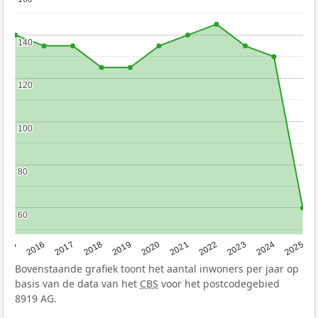
140
140
120
120
100
100
80
80
60
60
2015
2016
2017
2018
2019
2020
2021
2022
2023
2024
2025
Bovenstaande grafiek toont het aantal inwoners per jaar op
basis van de data van het
CBS
voor het postcodegebied
8919 AG.