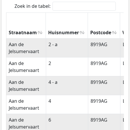
Zoek in de tabel:
Straatnaam
Huisnummer
Postcode
Wo
Straatnaam
Huisnummer
Postcode
Wo
Aan de
2 - a
8919AG
Le
Jelsumervaart
Aan de
2
8919AG
Le
Jelsumervaart
Aan de
4 - a
8919AG
Le
Jelsumervaart
Aan de
4
8919AG
Le
Jelsumervaart
Aan de
6
8919AG
Le
Jelsumervaart