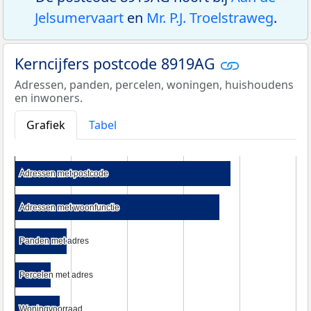
Jelsumervaart
en
Mr. P.J. Troelstraweg
.
Kerncijfers postcode 8919AG
Adressen, panden, percelen, woningen, huishoudens
en inwoners.
Grafiek
Tabel
Adressen met postcode
Adressen met postcode
Adressen met woonfunctie
Adressen met woonfunctie
Panden met adres
Panden met adres
Percelen met adres
Percelen met adres
Woningvoorraad
Woningvoorraad