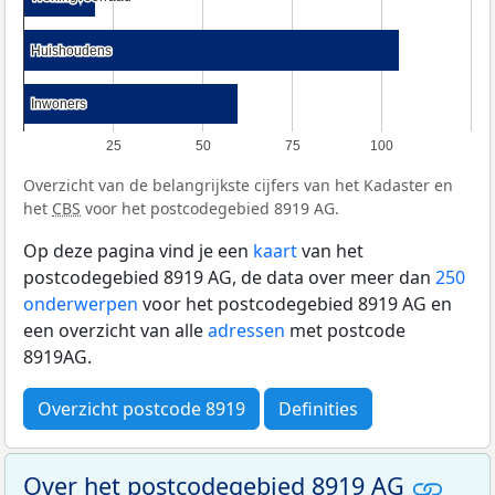
Huishoudens
Huishoudens
Inwoners
Inwoners
25
50
75
100
Overzicht van de belangrijkste cijfers van het Kadaster en
het
CBS
voor het postcodegebied 8919 AG.
Op deze pagina vind je een
kaart
van het
postcodegebied 8919 AG, de data over meer dan
250
onderwerpen
voor het postcodegebied 8919 AG en
een overzicht van alle
adressen
met postcode
8919AG.
Overzicht postcode 8919
Definities
Over het postcodegebied 8919 AG