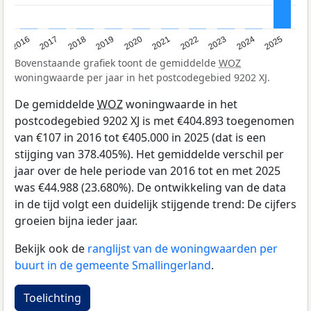
2016
2017
2018
2019
2020
2021
2022
2023
2024
2025
Bovenstaande grafiek toont de gemiddelde
WOZ
woningwaarde per jaar in het postcodegebied 9202 XJ.
De gemiddelde
WOZ
woningwaarde in het
postcodegebied 9202 XJ is met €404.893 toegenomen
van €107 in 2016 tot €405.000 in 2025 (dat is een
stijging van 378.405%). Het gemiddelde verschil per
jaar over de hele periode van 2016 tot en met 2025
was €44.988 (23.680%). De ontwikkeling van de data
in de tijd volgt een duidelijk stijgende trend: De cijfers
groeien bijna ieder jaar.
Bekijk ook de
ranglijst van de woningwaarden per
buurt in de gemeente Smallingerland
.
Toelichting