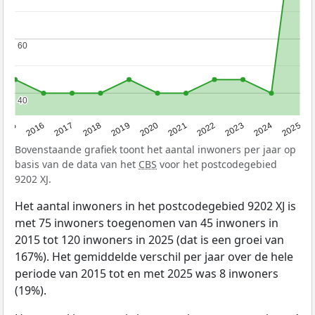
60
60
40
40
2015
2016
2017
2018
2019
2020
2021
2022
2023
2024
2025
Bovenstaande grafiek toont het aantal inwoners per jaar op
basis van de data van het
CBS
voor het postcodegebied
9202 XJ.
Het aantal inwoners in het postcodegebied 9202 XJ is
met 75 inwoners toegenomen van 45 inwoners in
2015 tot 120 inwoners in 2025 (dat is een groei van
167%). Het gemiddelde verschil per jaar over de hele
periode van 2015 tot en met 2025 was 8 inwoners
(19%).