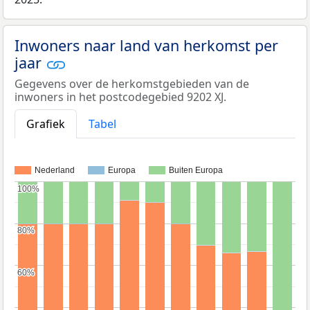
Inwoners naar land van herkomst per
jaar
Gegevens over de herkomstgebieden van de
inwoners in het postcodegebied 9202 XJ.
Grafiek
Tabel
Nederland
Europa
Buiten Europa
100%
100%
80%
80%
60%
60%