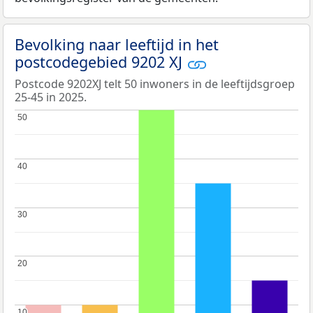
Bevolking naar leeftijd in het
postcodegebied 9202 XJ
Postcode 9202XJ telt 50 inwoners in de leeftijdsgroep
25-45 in 2025.
50
50
40
40
30
30
20
20
10
10