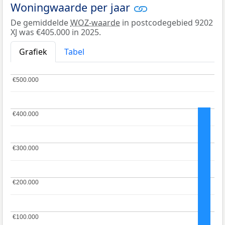
Woningwaarde per jaar
De gemiddelde
WOZ-waarde
in postcodegebied 9202
XJ was €405.000 in 2025.
Grafiek
Tabel
€500.000
€500.000
€400.000
€400.000
€300.000
€300.000
€200.000
€200.000
€100.000
€100.000