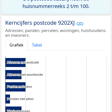
huisnummerreeks 2 t/m 100.
Kerncijfers postcode 9202XJ
Adressen, panden, percelen, woningen, huishoudens
en inwoners.
Grafiek
Tabel
Adressen met postcode
Adressen met postcode
Adressen met woonfunctie
Adressen met woonfunctie
Panden met adres
Panden met adres
Percelen met adres
Percelen met adres
Woningvoorraad
Woningvoorraad