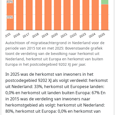
40%
40%
20%
20%
2019
2022
2017
2025
2020
2015
2023
2018
2021
2016
2024
Autochtoon of migratieachtergrond in Nederland voor de
periode van 2015 tot en met 2025: Bovenstaande grafiek
toont de verdeling van de bevolking naar herkomst uit
Nederland, herkomst uit Europa en herkomst van buiten
Europa in het postcodegebied 9202 XJ per jaar.
In 2025 was de herkomst van inwoners in het
postcodegebied 9202 XJ als volgt verdeeld: herkomst
uit Nederland: 33%, herkomst uit Europese landen:
0,0% en herkomst uit landen buiten Europa: 67% En
in 2015 was de verdeling van inwoners naar
herkomstgebied als volgt: herkomst uit Nederland:
80%, herkomst uit Europa: 0,0% en herkomst van