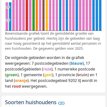
1,0
1,0
0,5
0,5
Bovenstaande grafiek toont de gemiddelde grootte van
huishoudens per gebied. Hierbij zijn de gebieden van laag
naar hoog gesorteerd op het gemiddeld aantal personen in
een huishouden. De gegevens gelden voor 2025.
De volgende gebieden worden in de grafiek
weergegeven: 7 postcodegebieden (
blauw
), 17
postcode5gebieden (
roze
), 1 numerieke postcode
(
groen
), 1 gemeente (
geel
), 1 provincie (
bruin
) en 1
land (
oranje
). Het postcodegebied 9202 XJ wordt in
het
rood
weergegeven.
Soorten huishoudens