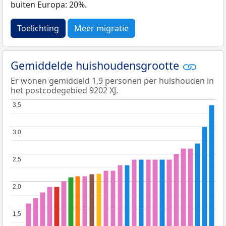
buiten Europa: 20%.
Toelichting
Meer migratie
Gemiddelde huishoudensgrootte
Er wonen gemiddeld 1,9 personen per huishouden in
het postcodegebied 9202 XJ.
3,5
3,5
3,0
3,0
2,5
2,5
2,0
2,0
1,5
1,5