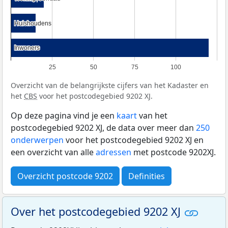
Huishoudens
Huishoudens
Inwoners
Inwoners
25
50
75
100
Overzicht van de belangrijkste cijfers van het Kadaster en
het
CBS
voor het postcodegebied 9202 XJ.
Op deze pagina vind je een
kaart
van het
postcodegebied 9202 XJ, de data over meer dan
250
onderwerpen
voor het postcodegebied 9202 XJ en
een overzicht van alle
adressen
met postcode 9202XJ.
Overzicht postcode 9202
Definities
Over het postcodegebied 9202 XJ