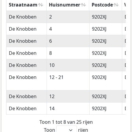
Straatnaam
Huisnummer
Postcode
Wo
Straatnaam
Huisnummer
Postcode
Wo
De Knobben
2
9202XJ
Dr
De Knobben
4
9202XJ
Dr
De Knobben
6
9202XJ
Dr
De Knobben
8
9202XJ
Dr
De Knobben
10
9202XJ
Dr
De Knobben
12 - 21
9202XJ
Dr
De Knobben
12
9202XJ
Dr
De Knobben
14
9202XJ
Dr
Toon 1 tot 8 van 25 rijen
Toon
rijen