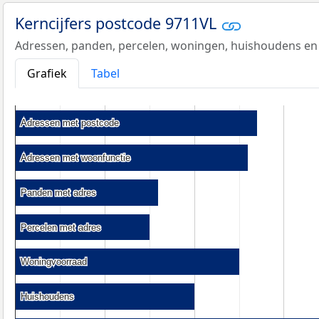
Kerncijfers postcode 9711VL
Adressen, panden, percelen, woningen, huishoudens en
Grafiek
Tabel
Adressen met postcode
Adressen met postcode
Adressen met woonfunctie
Adressen met woonfunctie
Panden met adres
Panden met adres
Percelen met adres
Percelen met adres
Woningvoorraad
Woningvoorraad
Huishoudens
Huishoudens