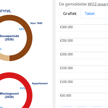
De gemiddelde
WOZ-waar
Grafiek
Tabel
€300.000
€300.000
€250.000
€250.000
€200.000
€200.000
€150.000
€150.000
€100.000
€100.000
€50.000
€50.000