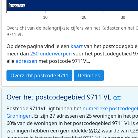
Inwoners
Inwoners
10
20
30
Overzicht van de belangrijkste cijfers van het Kadaster en het
9711 VL.
Op deze pagina vind je een
kaart
van het postcodegebied
meer dan
250 onderwerpen
voor het postcodegebied 97
alle
adressen
met postcode 9711VL.
Overzicht postcode 9711
Definities
Over het postcodegebied 9711 VL
Postcode 9711VL ligt binnen het
numerieke postcodege
Groningen
. Er zijn 27 adressen en 25 woningen in het 
60% van de woningen in het postcodegebied 9711 VL is
woningen hebben een gemiddelde
WOZ
waarde van €28
inwoners in het postcodegebied 9711 VL, waarvan de gr