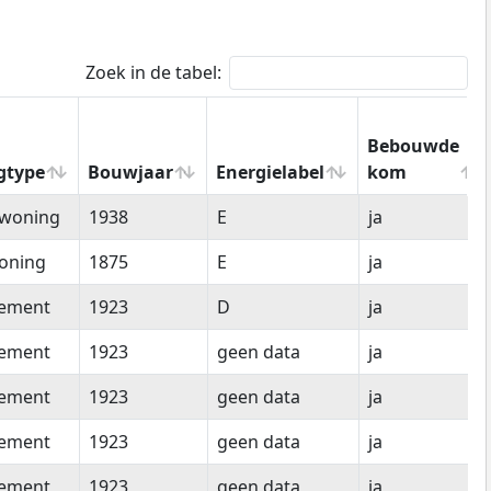
Zoek in de tabel:
Bebouwde
gtype
Bouwjaar
Energielabel
kom
gtype
Bouwjaar
Energielabel
Bebouwde
woning
1938
E
ja
kom
oning
1875
E
ja
tement
1923
D
ja
tement
1923
geen data
ja
tement
1923
geen data
ja
tement
1923
geen data
ja
tement
1923
geen data
ja