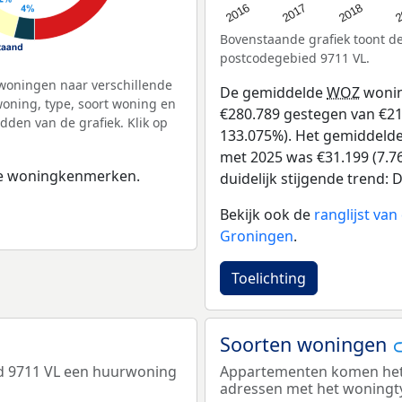
2
2016
2018
2017
Bovenstaande grafiek toont 
postcodegebied 9711 VL.
woningen naar verschillende
De gemiddelde
WOZ
wonin
ning, type, soort woning en
€280.789 gestegen van €211 
dden van de grafiek. Klik op
133.075%). Het gemiddelde 
met 2025 was €31.199 (7.76
 de woningkenmerken.
duidelijk stijgende trend: De
Bekijk ook de
ranglijst va
Groningen
.
Toelichting
Soorten woningen
d 9711 VL een huurwoning
Appartementen komen het m
adressen met het woningt