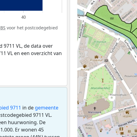
40
CBS
voor het postcodegebied
 9711 VL, de data over
11 VL en een overzicht van
bied 9711
in de
gemeente
postcodegebied 9711 VL.
 een huurwoning. De
1.000. Er wonen 45
ootste groep (44%) tussen