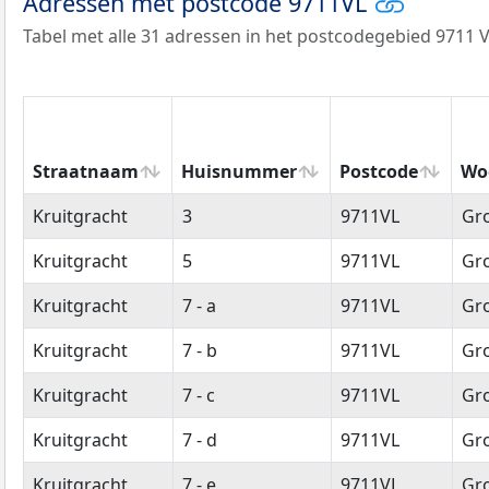
Adressen met postcode 9711VL
Tabel met alle 31 adressen in het postcodegebied 9711 V
Straatnaam
Huisnummer
Postcode
Wo
Straatnaam
Huisnummer
Postcode
Wo
Kruitgracht
3
9711VL
Gr
Kruitgracht
5
9711VL
Gr
Kruitgracht
7 - a
9711VL
Gr
Kruitgracht
7 - b
9711VL
Gr
Kruitgracht
7 - c
9711VL
Gr
Kruitgracht
7 - d
9711VL
Gr
Kruitgracht
7 - e
9711VL
Gr