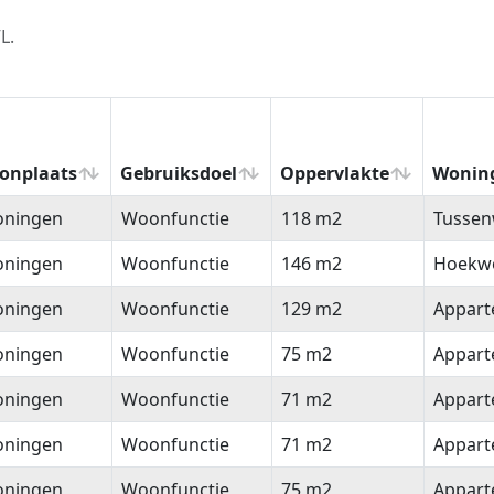
L.
onplaats
Gebruiksdoel
Oppervlakte
Wonin
onplaats
Gebruiksdoel
Oppervlakte
Wonin
oningen
Woonfunctie
118 m2
Tussen
oningen
Woonfunctie
146 m2
Hoekw
oningen
Woonfunctie
129 m2
Appar
oningen
Woonfunctie
75 m2
Appar
oningen
Woonfunctie
71 m2
Appar
oningen
Woonfunctie
71 m2
Appar
oningen
Woonfunctie
75 m2
Appar