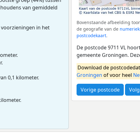
uishoudens van gemiddeld
Bovenstaande afbeelding toon
 voorzieningen in het
de geografie van de
numeriek
postcodekaart
.
De postcode 9711 VL hoort 
gemeente Groningen. Deze
lometer.
r.
Download de postcodedat
Groningen
of voor heel
Ne
van 0,1 kilometer.
Vorige postcode
Volg
kilometer.