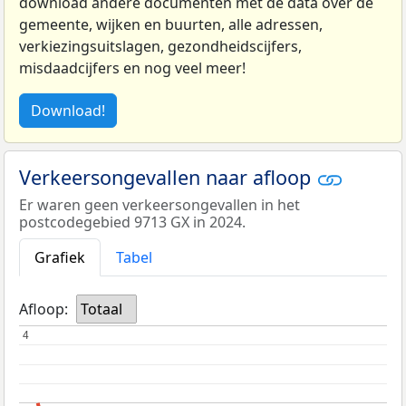
download andere documenten met de data over de
gemeente, wijken en buurten, alle adressen,
verkiezingsuitslagen, gezondheidscijfers,
misdaadcijfers en nog veel meer!
Download!
Verkeersongevallen naar afloop
Er waren geen verkeersongevallen in het
postcodegebied 9713 GX in 2024.
Grafiek
Tabel
Afloop:
Totaal
4
4