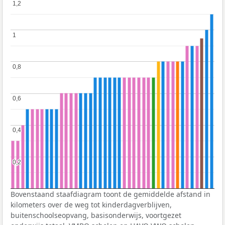
1,2
1,2
1
1
0,8
0,8
0,6
0,6
0,4
0,4
0,2
0,2
Bovenstaand staafdiagram toont de gemiddelde afstand in
kilometers over de weg tot kinderdagverblijven,
buitenschoolseopvang, basisonderwijs, voortgezet