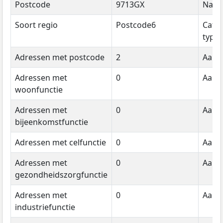
Postcode
9713GX
Naa
Soort regio
Postcode6
Cate
type
Adressen met postcode
2
Aanta
Adressen met
0
Aanta
woonfunctie
Adressen met
0
Aanta
bijeenkomstfunctie
Adressen met celfunctie
0
Aanta
Adressen met
0
Aanta
gezondheidszorgfunctie
Adressen met
0
Aanta
industriefunctie