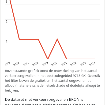
3
3
2
2
1
1
2015
2016
2017
2018
2019
2020
2021
2022
2023
2024
Bovenstaande grafiek toont de ontwikkeling van het aantal
verkeersongevallen in het postcodegebied 9713 GX. Gebruik
het filter boven de grafiek om het aantal ongevallen per
afloop (materiële schade, letselschade of dodelijke afloop) te
bekijken.
De dataset met verkeersongevallen
BRON
is