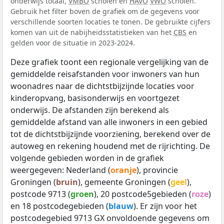
onderwijs totaal,
VMBO
scholen en
HAVO
VWO
scholen.
Gebruik het filter boven de grafiek om de gegevens voor
verschillende soorten locaties te tonen. De gebruikte cijfers
komen van uit de nabijheidsstatistieken van het
CBS
en
gelden voor de situatie in 2023-2024.
Deze grafiek toont een regionale vergelijking van de
gemiddelde reisafstanden voor inwoners van hun
woonadres naar de dichtstbijzijnde locaties voor
kinderopvang, basisonderwijs en voortgezet
onderwijs. De afstanden zijn berekend als
gemiddelde afstand van alle inwoners in een gebied
tot de dichtstbijzijnde voorziening, berekend over de
autoweg en rekening houdend met de rijrichting. De
volgende gebieden worden in de grafiek
weergegeven: Nederland (
oranje
), provincie
Groningen (
bruin
), gemeente Groningen (
geel
),
postcode 9713 (
groen
), 20 postcode5gebieden (
roze
)
en 18 postcodegebieden (
blauw
). Er zijn voor het
postcodegebied 9713 GX onvoldoende gegevens om