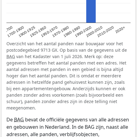
1950-1970
1990-2000
1900-1925
2020+
1970-1980
<1700
2000-2010
1925-1950
1980-1990
1700-1900
2010-2020
Overzicht van het aantal panden naar bouwjaar voor het
postcodegebied 9713 GX. Op basis van de gegevens uit de
BAG
van het Kadaster van 1 juli 2026. Merk op: deze
gegevens betreffen het aantal panden met een adres. Het
aantal adressen met panden in een gebied is bijna altijd
hoger dan het aantal panden. Dit is omdat er meerdere
adressen in hetzelfde pand gehuisvest kunnen zijn, zoals
bij een appartementengebouw. Anderzijds kunnen er ook
panden zonder adres voorkomen (zoals bijvoorbeeld een
schuur), panden zonder adres zijn in deze telling niet
meegenomen.
De
BAG
bevat de officiële gegevens van alle adressen
en gebouwen in Nederland. In de BAG zijn, naast alle
adressen, alle panden, verblijfsobjecten,