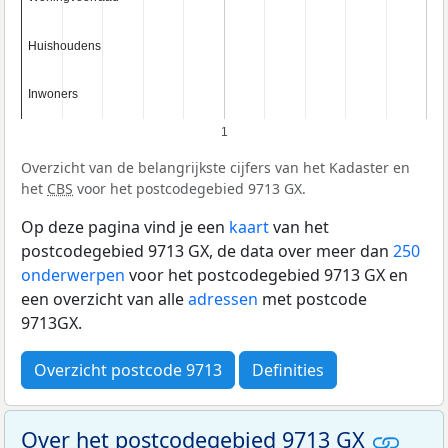
Huishoudens
Huishoudens
Inwoners
Inwoners
1
Overzicht van de belangrijkste cijfers van het Kadaster en
het
CBS
voor het postcodegebied 9713 GX.
Op deze pagina vind je een
kaart
van het
postcodegebied 9713 GX, de data over meer dan
250
onderwerpen
voor het postcodegebied 9713 GX en
een overzicht van alle
adressen
met postcode
9713GX.
Overzicht postcode 9713
Definities
Over het postcodegebied 9713 GX