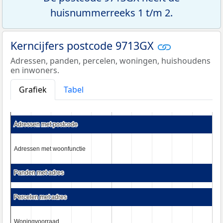
huisnummerreeks 1 t/m 2.
Kerncijfers postcode 9713GX
Adressen, panden, percelen, woningen, huishoudens
en inwoners.
Grafiek
Tabel
Adressen met postcode
Adressen met postcode
Adressen met woonfunctie
Adressen met woonfunctie
Panden met adres
Panden met adres
Percelen met adres
Percelen met adres
Woningvoorraad
Woningvoorraad