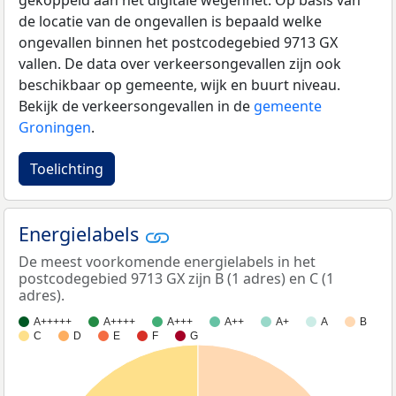
gekoppeld aan het digitale wegennet. Op basis van
de locatie van de ongevallen is bepaald welke
ongevallen binnen het postcodegebied 9713 GX
vallen. De data over verkeersongevallen zijn ook
beschikbaar op gemeente, wijk en buurt niveau.
Bekijk de verkeersongevallen in de
gemeente
Groningen
.
Toelichting
Energielabels
De meest voorkomende energielabels in het
postcodegebied 9713 GX zijn B (1 adres) en C (1
adres).
A+++++
A++++
A+++
A++
A+
A
B
C
D
E
F
G