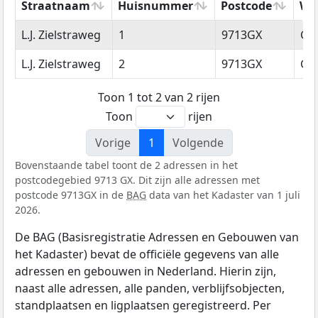
Straatnaam
Huisnummer
Postcode
Wo
Straatnaam
Huisnummer
Postcode
Wo
L.J. Zielstraweg
1
9713GX
Gr
L.J. Zielstraweg
2
9713GX
Gr
Toon 1 tot 2 van 2 rijen
Toon
rijen
Vorige
1
Volgende
Bovenstaande tabel toont de 2 adressen in het
postcodegebied 9713 GX. Dit zijn alle adressen met
postcode 9713GX in de
BAG
data van het Kadaster van 1 juli
2026.
De BAG (Basisregistratie Adressen en Gebouwen van
het Kadaster) bevat de officiële gegevens van alle
adressen en gebouwen in Nederland. Hierin zijn,
naast alle adressen, alle panden, verblijfsobjecten,
standplaatsen en ligplaatsen geregistreerd. Per