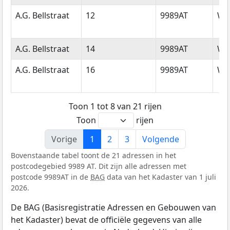
A.G. Bellstraat
12
9989AT
Wa
A.G. Bellstraat
14
9989AT
Wa
A.G. Bellstraat
16
9989AT
Wa
Toon 1 tot 8 van 21 rijen
Toon
rijen
Vorige
1
2
3
Volgende
Bovenstaande tabel toont de 21 adressen in het
postcodegebied 9989 AT. Dit zijn alle adressen met
postcode 9989AT in de
BAG
data van het Kadaster van 1 juli
2026.
De BAG (Basisregistratie Adressen en Gebouwen van
het Kadaster) bevat de officiële gegevens van alle