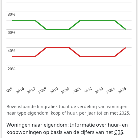
80%
80%
60%
60%
40%
40%
20%
20%
2019
2022
2025
2017
2020
2023
2015
2018
2021
2024
2016
Bovenstaande lijngrafiek toont de verdeling van woningen
naar type eigendom, koop of huur, per jaar tot en met 2025.
Woningen naar eigendom: Informatie over huur- en
koopwoningen op basis van de cijfers van het
CBS
.