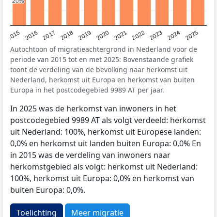
20%
20%
2019
2022
2017
2025
2020
2015
2023
2018
2021
2016
2024
Autochtoon of migratieachtergrond in Nederland voor de
periode van 2015 tot en met 2025: Bovenstaande grafiek
toont de verdeling van de bevolking naar herkomst uit
Nederland, herkomst uit Europa en herkomst van buiten
Europa in het postcodegebied 9989 AT per jaar.
In 2025 was de herkomst van inwoners in het
postcodegebied 9989 AT als volgt verdeeld: herkomst
uit Nederland: 100%, herkomst uit Europese landen:
0,0% en herkomst uit landen buiten Europa: 0,0% En
in 2015 was de verdeling van inwoners naar
herkomstgebied als volgt: herkomst uit Nederland:
100%, herkomst uit Europa: 0,0% en herkomst van
buiten Europa: 0,0%.
Toelichting
Meer migratie