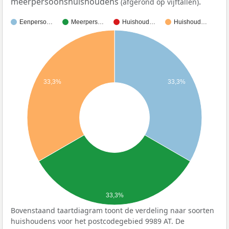
meerpersoonshuishoudens
.
(afgerond op vijftallen)
Eenperso…
Meerpers…
Huishoud…
Huishoud…
33,3%
33,3%
33,3%
Bovenstaand taartdiagram toont de verdeling naar soorten
huishoudens voor het postcodegebied 9989 AT. De