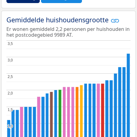
Gemiddelde huishoudensgrootte
Er wonen gemiddeld 2,2 personen per huishouden in
het postcodegebied 9989 AT.
3,5
3,5
3,0
3,0
2,5
2,5
2,0
2,0
1,5
1,5
1,0
1,0