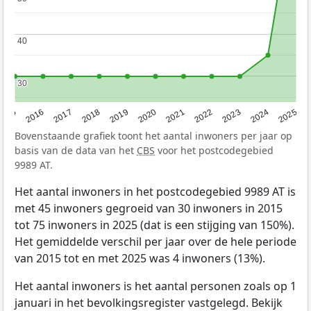
40
40
30
30
2015
2016
2017
2018
2019
2020
2021
2022
2023
2024
2025
Bovenstaande grafiek toont het aantal inwoners per jaar op
basis van de data van het
CBS
voor het postcodegebied
9989 AT.
Het aantal inwoners in het postcodegebied 9989 AT is
met 45 inwoners gegroeid van 30 inwoners in 2015
tot 75 inwoners in 2025 (dat is een stijging van 150%).
Het gemiddelde verschil per jaar over de hele periode
van 2015 tot en met 2025 was 4 inwoners (13%).
Het aantal inwoners is het aantal personen zoals op 1
januari in het bevolkingsregister vastgelegd. Bekijk