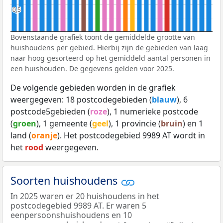
0,5
0,5
Bovenstaande grafiek toont de gemiddelde grootte van
huishoudens per gebied. Hierbij zijn de gebieden van laag
naar hoog gesorteerd op het gemiddeld aantal personen in
een huishouden. De gegevens gelden voor 2025.
De volgende gebieden worden in de grafiek
weergegeven: 18 postcodegebieden (
blauw
), 6
postcode5gebieden (
roze
), 1 numerieke postcode
(
groen
), 1 gemeente (
geel
), 1 provincie (
bruin
) en 1
land (
oranje
). Het postcodegebied 9989 AT wordt in
het
rood
weergegeven.
Soorten huishoudens
In 2025 waren er 20 huishoudens in het
postcodegebied 9989 AT. Er waren 5
eenpersoonshuishoudens en 10