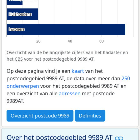
Huishoudens
Huishoudens
Inwoners
Inwoners
20
40
60
Overzicht van de belangrijkste cijfers van het Kadaster en
het
CBS
voor het postcodegebied 9989 AT.
Op deze pagina vind je een
kaart
van het
postcodegebied 9989 AT, de data over meer dan
250
onderwerpen
voor het postcodegebied 9989 AT en
een overzicht van alle
adressen
met postcode
9989AT.
Overzicht postcode 9989
Definities
Over het postcodegebied 9989 AT