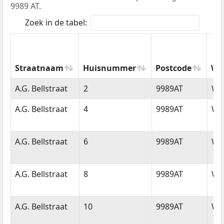
9989 AT.
Zoek in de tabel:
Straatnaam
Huisnummer
Postcode
Wo
Straatnaam
Huisnummer
Postcode
Wo
A.G. Bellstraat
2
9989AT
Wa
A.G. Bellstraat
4
9989AT
Wa
A.G. Bellstraat
6
9989AT
Wa
A.G. Bellstraat
8
9989AT
Wa
A.G. Bellstraat
10
9989AT
Wa