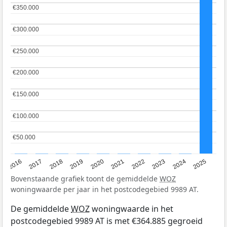
€350.000
€350.000
€300.000
€300.000
€250.000
€250.000
€200.000
€200.000
€150.000
€150.000
€100.000
€100.000
€50.000
€50.000
2016
2017
2018
2019
2020
2021
2022
2023
2024
2025
Bovenstaande grafiek toont de gemiddelde
WOZ
woningwaarde per jaar in het postcodegebied 9989 AT.
De gemiddelde
WOZ
woningwaarde in het
postcodegebied 9989 AT is met €364.885 gegroeid