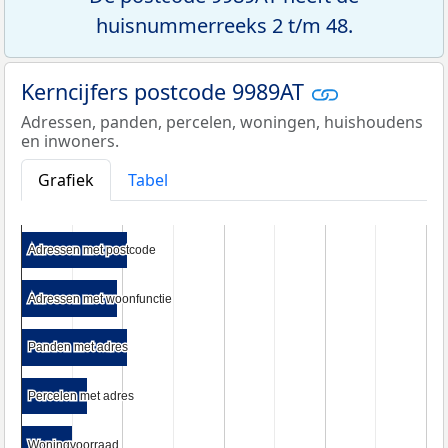
huisnummerreeks 2 t/m 48.
Kerncijfers postcode 9989AT
Adressen, panden, percelen, woningen, huishoudens
en inwoners.
Grafiek
Tabel
Adressen met postcode
Adressen met postcode
Adressen met woonfunctie
Adressen met woonfunctie
Panden met adres
Panden met adres
Percelen met adres
Percelen met adres
Woningvoorraad
Woningvoorraad