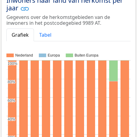
Inwoners naar land van herkomst per
jaar
Gegevens over de herkomstgebieden van de
inwoners in het postcodegebied 9989 AT.
Grafiek
Tabel
Nederland
Europa
Buiten Europa
100%
100%
80%
80%
60%
60%
40%
40%