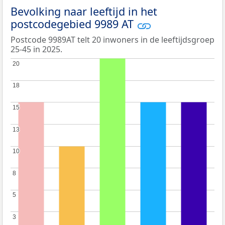
Bevolking naar leeftijd in het
postcodegebied 9989 AT
Postcode 9989AT telt 20 inwoners in de leeftijdsgroep
25-45 in 2025.
20
20
18
18
15
15
13
13
10
10
8
8
5
5
3
3