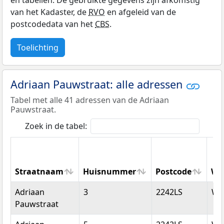
en tabellen. De gebruikte gegevens zijn afkomstig
van het Kadaster, de
RVO
en afgeleid van de
postcodedata van het
CBS
.
Toelichting
Adriaan Pauwstraat: alle adressen
Tabel met alle 41 adressen van de Adriaan
Pauwstraat.
Zoek in de tabel:
Straatnaam
Huisnummer
Postcode
Wo
Straatnaam
Huisnummer
Postcode
Wo
Adriaan
3
2242LS
Wa
Pauwstraat