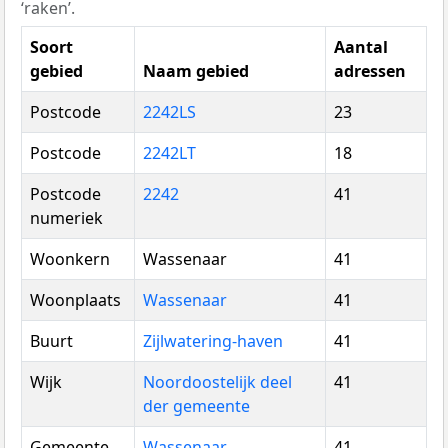
‘raken’.
Soort
Aantal
gebied
Naam gebied
adressen
Postcode
2242LS
23
Postcode
2242LT
18
Postcode
2242
41
numeriek
Woonkern
Wassenaar
41
Woonplaats
Wassenaar
41
Buurt
Zijlwatering-haven
41
Wijk
Noordoostelijk deel
41
der gemeente
Gemeente
Wassenaar
41