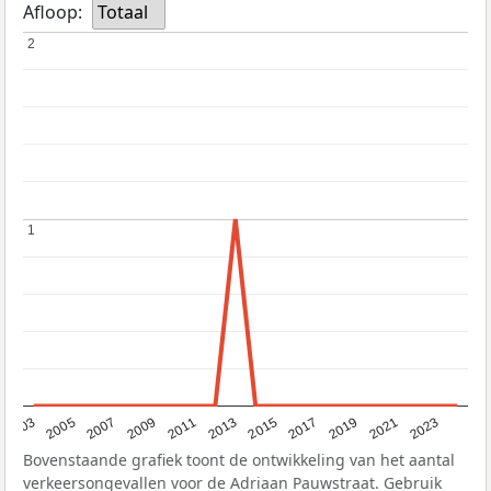
Afloop:
Totaal
2
2
1
1
2017
2023
2007
2013
2019
2003
2009
2015
2021
2005
2011
Bovenstaande grafiek toont de ontwikkeling van het aantal
verkeersongevallen voor de Adriaan Pauwstraat. Gebruik