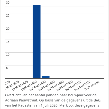
30
30
25
25
20
20
15
15
10
10
5
5
1950 tot 1970
1990 tot 2000
1900 tot 1925
2020 en later
1970 tot 1980
oor 1700
2000 tot 2010
1925 tot 1950
1980 tot 1990
1700 tot 1900
2010 tot 2020
Overzicht van het aantal panden naar bouwjaar voor de
Adriaan Pauwstraat. Op basis van de gegevens uit de
BAG
van het Kadaster van 1 juli 2026. Merk op: deze gegevens