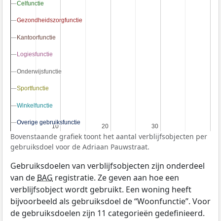
Celfunctie
Celfunctie
Gezondheidszorgfunctie
Gezondheidszorgfunctie
Kantoorfunctie
Kantoorfunctie
Logiesfunctie
Logiesfunctie
Onderwijsfunctie
Onderwijsfunctie
Sportfunctie
Sportfunctie
Winkelfunctie
Winkelfunctie
Overige gebruiksfunctie
Overige gebruiksfunctie
10
10
20
20
30
30
Bovenstaande grafiek toont het aantal verblijfsobjecten per
gebruiksdoel voor de Adriaan Pauwstraat.
Gebruiksdoelen van verblijfsobjecten zijn onderdeel
van de
BAG
registratie. Ze geven aan hoe een
verblijfsobject wordt gebruikt. Een woning heeft
bijvoorbeeld als gebruiksdoel de “Woonfunctie”. Voor
de gebruiksdoelen zijn 11 categorieën gedefinieerd.