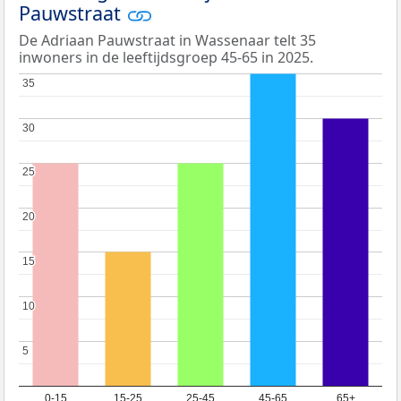
Pauwstraat
De Adriaan Pauwstraat in Wassenaar telt 35
inwoners in de leeftijdsgroep 45-65 in 2025.
35
35
30
30
25
25
20
20
15
15
10
10
5
5
0-15
15-25
25-45
45-65
65+