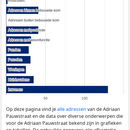
Postcodes
Postcodes
Adressen binnen bebouwde kom
Adressen binnen bebouwde kom
Adressen buiten bebouwde kom
Adressen buiten bebouwde kom
Adressen met postcode
Adressen met postcode
Adressen met woonfunctie
Adressen met woonfunctie
Panden
Panden
Percelen
Percelen
Woningen
Woningen
Huishoudens
Huishoudens
Inwoners
Inwoners
50
100
Op deze pagina vind je
alle adressen
van de Adriaan
Pauwstraat en de data over diverse onderwerpen die
voor de Adriaan Pauwstraat bekend zijn in grafieken