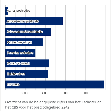
Aantal postcodes
Aantal postcodes
Adressen met postcode
Adressen met postcode
Adressen met woonfunctie
Adressen met woonfunctie
Panden met adres
Panden met adres
Percelen met adres
Percelen met adres
Woningvoorraad
Woningvoorraad
Huishoudens
Huishoudens
Inwoners
Inwoners
2.000
4.000
6.000
8.000
Overzicht van de belangrijkste cijfers van het Kadaster en
het
CBS
voor het postcodegebied 2242.