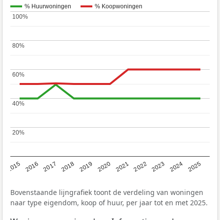
% Huurwoningen
% Koopwoningen
100%
100%
80%
80%
60%
60%
40%
40%
20%
20%
2019
2022
2025
2017
2020
2023
2015
2018
2021
2024
2016
Bovenstaande lijngrafiek toont de verdeling van woningen
naar type eigendom, koop of huur, per jaar tot en met 2025.