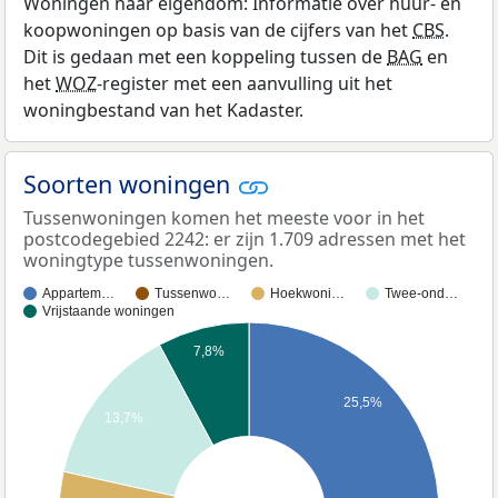
Woningen naar eigendom: Informatie over huur- en
koopwoningen op basis van de cijfers van het
CBS
.
Dit is gedaan met een koppeling tussen de
BAG
en
het
WOZ
-register met een aanvulling uit het
woningbestand van het Kadaster.
Soorten woningen
Tussenwoningen komen het meeste voor in het
postcodegebied 2242: er zijn 1.709 adressen met het
woningtype tussenwoningen.
Appartem…
Tussenwo…
Hoekwoni…
Twee-ond…
Vrijstaande woningen
7,8%
25,5%
13,7%