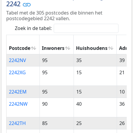
2242
Tabel met de 305 postcodes die binnen het
postcodegebied 2242 vallen.
Zoek in de tabel:
Postcode
Inwoners
Huishoudens
Adres
Postcode
Inwoners
Huishoudens
Adres
2242NV
95
35
39
2242XG
95
15
21
2242EM
95
15
10
2242NW
90
40
36
2242TH
85
25
26