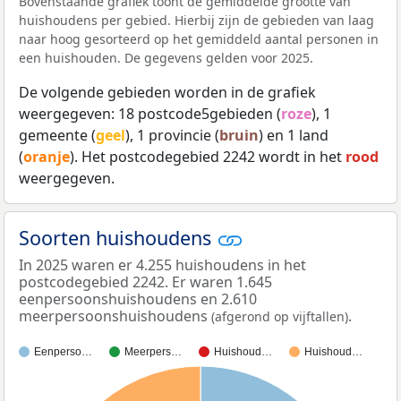
Bovenstaande grafiek toont de gemiddelde grootte van
huishoudens per gebied. Hierbij zijn de gebieden van laag
naar hoog gesorteerd op het gemiddeld aantal personen in
een huishouden. De gegevens gelden voor 2025.
De volgende gebieden worden in de grafiek
weergegeven: 18 postcode5gebieden (
roze
), 1
gemeente (
geel
), 1 provincie (
bruin
) en 1 land
(
oranje
). Het postcodegebied 2242 wordt in het
rood
weergegeven.
Soorten huishoudens
In 2025 waren er 4.255 huishoudens in het
postcodegebied 2242. Er waren 1.645
eenpersoonshuishoudens en 2.610
meerpersoonshuishoudens
.
(afgerond op vijftallen)
Eenperso…
Meerpers…
Huishoud…
Huishoud…