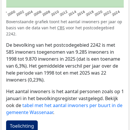
1998
2000
2002
2004
2006
2008
2010
2012
2014
2016
2018
2020
2022
2024
Bovenstaande grafiek toont het aantal inwoners per jaar op
basis van de data van het
CBS
voor het postcodegebied
2242.
De bevolking van het postcodegebied 2242 is met
585 inwoners toegenomen van 9.285 inwoners in
1998 tot 9.870 inwoners in 2025 (dat is een toename
van 6,3%). Het gemiddelde verschil per jaar over de
hele periode van 1998 tot en met 2025 was 22
inwoners (0,23%).
Het aantal inwoners is het aantal personen zoals op 1
januari in het bevolkingsregister vastgelegd. Bekijk
ook de
tabel met het aantal inwoners per buurt in de
gemeente Wassenaar
.
Toelichting