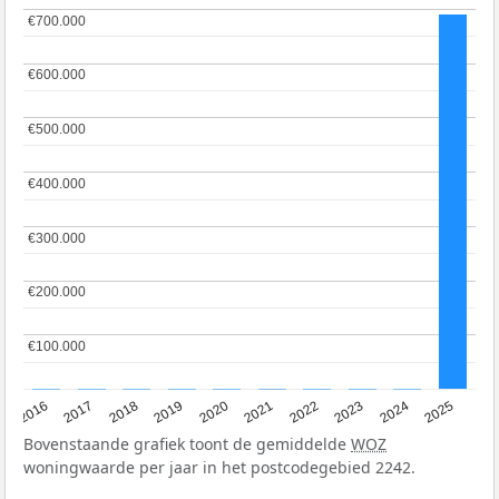
€700.000
€700.000
€600.000
€600.000
€500.000
€500.000
€400.000
€400.000
€300.000
€300.000
€200.000
€200.000
€100.000
€100.000
2016
2017
2018
2019
2020
2021
2022
2023
2024
2025
Bovenstaande grafiek toont de gemiddelde
WOZ
woningwaarde per jaar in het postcodegebied 2242.