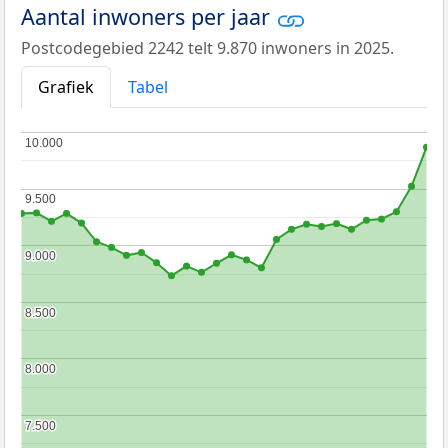
Aantal inwoners per jaar
Postcodegebied 2242 telt 9.870 inwoners in 2025.
Grafiek
Tabel
10.000
10.000
9.500
9.500
9.000
9.000
8.500
8.500
8.000
8.000
7.500
7.500