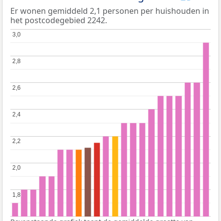
Er wonen gemiddeld 2,1 personen per huishouden in
het postcodegebied 2242.
3,0
3,0
2,8
2,8
2,6
2,6
2,4
2,4
2,2
2,2
2,0
2,0
1,8
1,8