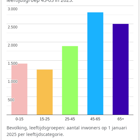
leeftijdsgroep 45-65 in 2025.
3.000
3.000
2.500
2.500
2.000
2.000
1.500
1.500
1.000
1.000
500
500
0-15
15-25
25-45
45-65
65+
Bevolking, leeftijdsgroepen: aantal inwoners op 1 januari
2025 per leeftijdscategorie.