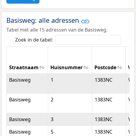
Basisweg: alle adressen
Tabel met alle 15 adressen van de Basisweg.
Zoek in de tabel:
Straatnaam
Huisnummer
Postcode
Wo
Straatnaam
Huisnummer
Postcode
Wo
Basisweg
1
1383NC
We
Basisweg
2
1383NC
We
Basisweg
3
1383NC
We
Basisweg
5
1383NC
We