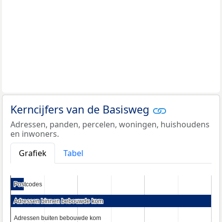
Kerncijfers van de Basisweg
Adressen, panden, percelen, woningen, huishoudens
en inwoners.
Grafiek
Tabel
Postcodes
Postcodes
Adressen binnen bebouwde kom
Adressen binnen bebouwde kom
Adressen buiten bebouwde kom
Adressen buiten bebouwde kom