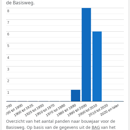
de Basisweg.
8
8
7
7
6
6
5
5
4
4
3
3
2
2
1
1
1950 tot 1970
1990 tot 2000
2020 en later
1900 tot 1925
1970 tot 1980
2000 tot 2010
oor 1700
1925 tot 1950
1980 tot 1990
2010 tot 2020
1700 tot 1900
Overzicht van het aantal panden naar bouwjaar voor de
Basisweg. Op basis van de gegevens uit de
BAG
van het