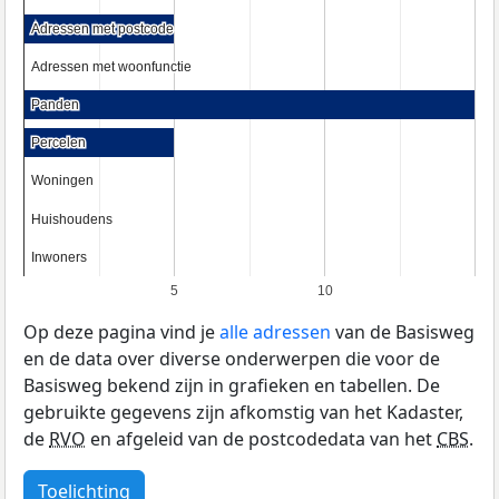
Adressen met postcode
Adressen met postcode
Adressen met woonfunctie
Adressen met woonfunctie
Panden
Panden
Percelen
Percelen
Woningen
Woningen
Huishoudens
Huishoudens
Inwoners
Inwoners
5
10
Op deze pagina vind je
alle adressen
van de Basisweg
en de data over diverse onderwerpen die voor de
Basisweg bekend zijn in grafieken en tabellen. De
gebruikte gegevens zijn afkomstig van het Kadaster,
de
RVO
en afgeleid van de postcodedata van het
CBS
.
Toelichting