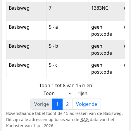
Basisweg
7
1383NC
We
Basisweg
5 - a
geen
We
postcode
Basisweg
5 - b
geen
We
postcode
Basisweg
5 - c
geen
We
postcode
Toon 1 tot 8 van 15 rijen
Toon
rijen
Vorige
1
2
Volgende
Bovenstaande tabel toont de 15 adressen van de Basisweg.
Dit zijn alle adressen op basis van de
BAG
data van het
Kadaster van 1 juli 2026.