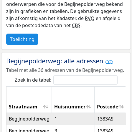
onderwerpen die voor de Begijnepolderweg bekend
zijn in grafieken en tabellen. De gebruikte gegevens
zijn afkomstig van het Kadaster, de
RVO
en afgeleid
van de postcodedata van het
CBS
.
Toelichting
Begijnepolderweg: alle adressen
Tabel met alle 36 adressen van de Begijnepolderweg.
Zoek in de tabel:
Straatnaam
Huisnummer
Postcode
Straatnaam
Huisnummer
Postcode
Begijnepolderweg
1
1383AS
Begijnepolderweg
3
1383AS