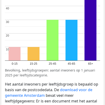
40
40
30
30
20
20
10
10
0-15
15-25
25-45
45-65
65+
Bevolking, leeftijdsgroepen: aantal inwoners op 1 januari
2025 per leeftijdscategorie.
Het aantal inwoners per leeftijdsgroep is bepaald op
basis van de postcodedata. De
download voor de
gemeente Amsterdam
bevat veel meer
leeftijdgegevens: Er is een document met het aantal