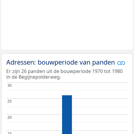
Adressen: bouwperiode van panden
Er zijn 26 panden uit de bouwperiode 1970 tot 1980
in de Begijnepolderweg.
30
30
25
25
20
20
15
15