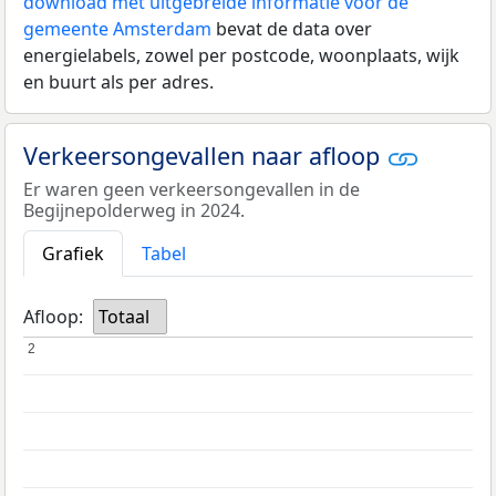
download met uitgebreide informatie voor de
gemeente Amsterdam
bevat de data over
energielabels, zowel per postcode, woonplaats, wijk
en buurt als per adres.
Verkeersongevallen naar afloop
Er waren geen verkeersongevallen in de
Begijnepolderweg in 2024.
Grafiek
Tabel
Afloop:
Totaal
2
2