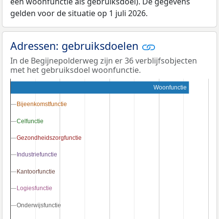
een woonfunctie als gebruiksdoel). De gegevens
gelden voor de situatie op 1 juli 2026.
Adressen: gebruiksdoelen
In de Begijnepolderweg zijn er 36 verblijfsobjecten
met het gebruiksdoel woonfunctie.
Woonfunctie
Bijeenkomstfunctie
Bijeenkomstfunctie
Celfunctie
Celfunctie
Gezondheidszorgfunctie
Gezondheidszorgfunctie
Industriefunctie
Industriefunctie
Kantoorfunctie
Kantoorfunctie
Logiesfunctie
Logiesfunctie
Onderwijsfunctie
Onderwijsfunctie