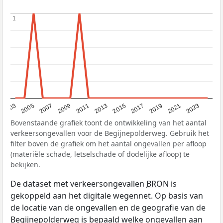
1
1
2017
2023
2007
2013
2019
2003
2009
2015
2021
2005
2011
Bovenstaande grafiek toont de ontwikkeling van het aantal
verkeersongevallen voor de Begijnepolderweg. Gebruik het
filter boven de grafiek om het aantal ongevallen per afloop
(materiële schade, letselschade of dodelijke afloop) te
bekijken.
De dataset met verkeersongevallen
BRON
is
gekoppeld aan het digitale wegennet. Op basis van
de locatie van de ongevallen en de geografie van de
Begijnepolderweg is bepaald welke ongevallen aan