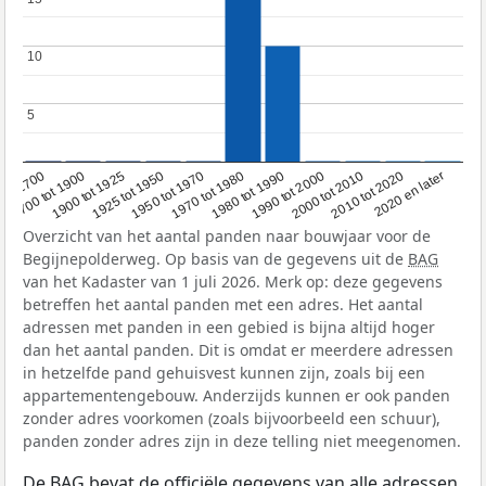
10
10
5
5
1950 tot 1970
1990 tot 2000
1900 tot 1925
2020 en later
1970 tot 1980
oor 1700
2000 tot 2010
1925 tot 1950
1980 tot 1990
1700 tot 1900
2010 tot 2020
Overzicht van het aantal panden naar bouwjaar voor de
Begijnepolderweg. Op basis van de gegevens uit de
BAG
van het Kadaster van 1 juli 2026. Merk op: deze gegevens
betreffen het aantal panden met een adres. Het aantal
adressen met panden in een gebied is bijna altijd hoger
dan het aantal panden. Dit is omdat er meerdere adressen
in hetzelfde pand gehuisvest kunnen zijn, zoals bij een
appartementengebouw. Anderzijds kunnen er ook panden
zonder adres voorkomen (zoals bijvoorbeeld een schuur),
panden zonder adres zijn in deze telling niet meegenomen.
De
BAG
bevat de officiële gegevens van alle adressen