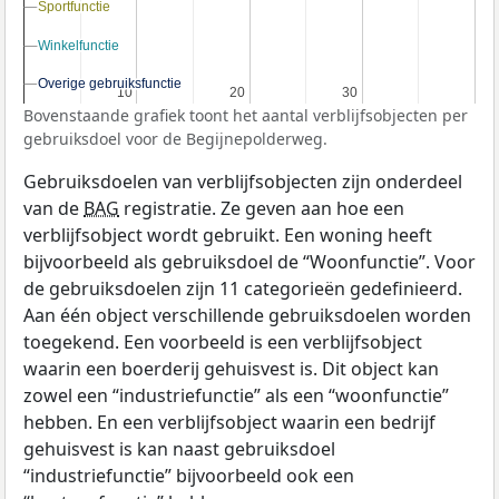
Sportfunctie
Sportfunctie
Winkelfunctie
Winkelfunctie
Overige gebruiksfunctie
Overige gebruiksfunctie
10
10
20
20
30
30
Bovenstaande grafiek toont het aantal verblijfsobjecten per
gebruiksdoel voor de Begijnepolderweg.
Gebruiksdoelen van verblijfsobjecten zijn onderdeel
van de
BAG
registratie. Ze geven aan hoe een
verblijfsobject wordt gebruikt. Een woning heeft
bijvoorbeeld als gebruiksdoel de “Woonfunctie”. Voor
de gebruiksdoelen zijn 11 categorieën gedefinieerd.
Aan één object verschillende gebruiksdoelen worden
toegekend. Een voorbeeld is een verblijfsobject
waarin een boerderij gehuisvest is. Dit object kan
zowel een “industriefunctie” als een “woonfunctie”
hebben. En een verblijfsobject waarin een bedrijf
gehuisvest is kan naast gebruiksdoel
“industriefunctie” bijvoorbeeld ook een