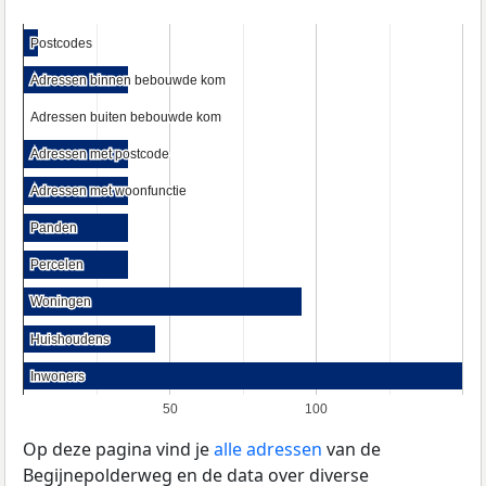
Postcodes
Postcodes
Adressen binnen bebouwde kom
Adressen binnen bebouwde kom
Adressen buiten bebouwde kom
Adressen buiten bebouwde kom
Adressen met postcode
Adressen met postcode
Adressen met woonfunctie
Adressen met woonfunctie
Panden
Panden
Percelen
Percelen
Woningen
Woningen
Huishoudens
Huishoudens
Inwoners
Inwoners
50
100
Op deze pagina vind je
alle adressen
van de
Begijnepolderweg en de data over diverse