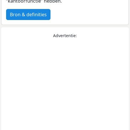
“kantoorfunctie” hebben.
Bron & definities
Advertentie: