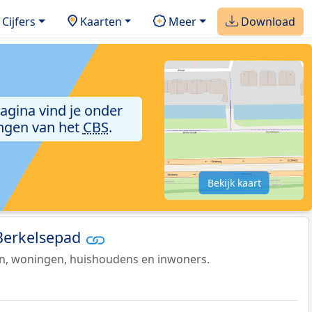
Cijfers
Kaarten
Meer
Download
pagina vind je onder
ngen van het
CBS
.
Bekijk kaart
 Berkelsepad
en, woningen, huishoudens en inwoners.