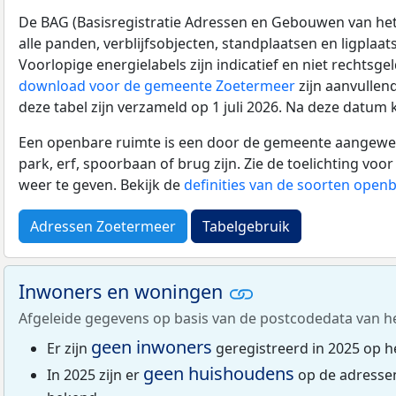
De BAG (Basisregistratie Adressen en Gebouwen van het K
alle panden, verblijfsobjecten, standplaatsen en ligplaa
Voorlopige energielabels zijn indicatief en niet rechtsge
download voor de gemeente Zoetermeer
zijn aanvullen
deze tabel zijn verzameld op 1 juli 2026. Na deze datum
Een openbare ruimte is een door de gemeente aangewezen
park, erf, spoorbaan of brug zijn. Zie de toelichting vo
weer te geven. Bekijk de
definities van de soorten open
Adressen Zoetermeer
Tabelgebruik
Inwoners en woningen
Afgeleide gegevens op basis van de postcodedata van h
geen inwoners
Er zijn
geregistreerd in 2025 op h
geen huishoudens
In 2025 zijn er
op de adressen