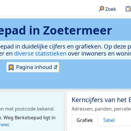
Zoek
epad in Zoetermeer
epad in duidelijke cijfers en grafieken. Op deze 
er en
diverse statistieken
over inwoners en woni
Pagina inhoud ⇵
Kerncijfers van het
sen met postcode bekend.
Adressen, panden, percel
. Weg Berkelsepad ligt in
Grafiek
Tabel
meer
.