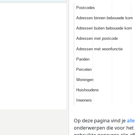
Postcodes
Postcodes
Adressen binnen bebouwde kom
Adressen binnen bebouwde kom
Adressen buiten bebouwde kom
Adressen buiten bebouwde kom
Adressen met postcode
Adressen met postcode
Adressen met woonfunctie
Adressen met woonfunctie
Panden
Panden
Percelen
Percelen
Woningen
Woningen
Huishoudens
Huishoudens
Inwoners
Inwoners
Op deze pagina vind je
all
onderwerpen die voor het B
gebruikte gegevens zijn a