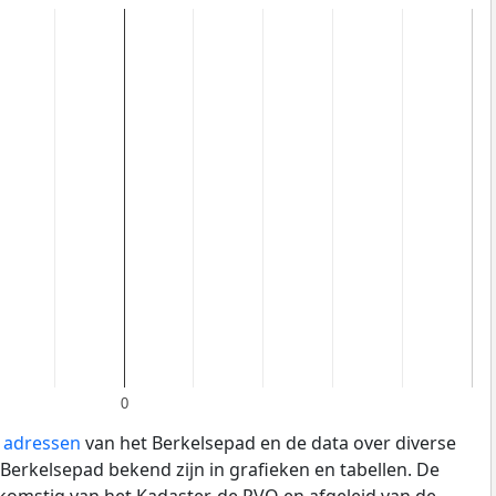
0
e adressen
van het Berkelsepad en de data over diverse
erkelsepad bekend zijn in grafieken en tabellen. De
fkomstig van het Kadaster, de
RVO
en afgeleid van de