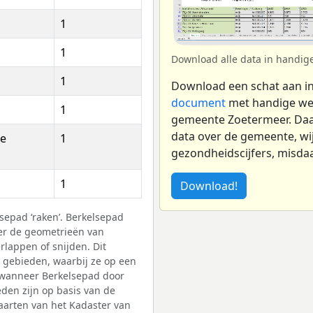
1
1
Download alle data in handig
1
Download een schat aan i
document
met handige wer
1
gemeente Zoetermeer. Da
data over de gemeente, wij
de
1
gezondheidscijfers, misdaa
1
Download!
sepad ‘raken’. Berkelsepad
er de geometrieën van
lappen of snijden. Dit
e gebieden, waarbij ze op een
 wanneer Berkelsepad door
den zijn op basis van de
aarten van het Kadaster van