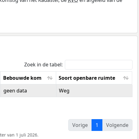
Zoek in de tabel:
Bebouwde kom
Soort openbare ruimte
Bebouwde kom
Soort openbare ruimte
geen data
Weg
Vorige
1
Volgende
er van 1 juli 2026.