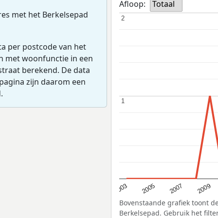
Afloop:
Totaal
res met het Berkelsepad
2
2
ta per postcode van het
en met woonfunctie in een
straat berekend. De data
pagina zijn daarom een
.
1
1
2005
2009
2003
2007
Bovenstaande grafiek toont de
Berkelsepad. Gebruik het filte