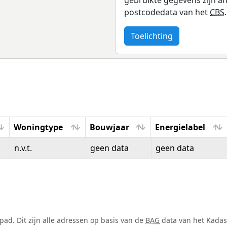
postcodedata van het
CBS
.
Toelichting
Woningtype
Bouwjaar
Energielabel
Woningtype
Bouwjaar
Energielabel
n.v.t.
geen data
geen data
ad. Dit zijn alle adressen op basis van de
BAG
data van het Kadast