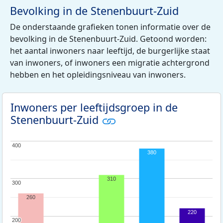
Bevolking in de Stenenbuurt-Zuid
De onderstaande grafieken tonen informatie over de
bevolking in de Stenenbuurt-Zuid. Getoond worden:
het aantal inwoners naar leeftijd, de burgerlijke staat
van inwoners, of inwoners een migratie achtergrond
hebben en het opleidingsniveau van inwoners.
Inwoners per leeftijdsgroep in de
Stenenbuurt-Zuid
400
400
380
310
300
300
260
220
200
200