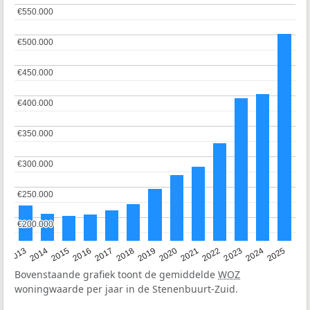
€550.000
€550.000
€500.000
€500.000
€450.000
€450.000
€400.000
€400.000
€350.000
€350.000
€300.000
€300.000
€250.000
€250.000
€200.000
€200.000
2015
2021
2014
2020
2013
2019
2025
2018
2024
2017
2023
2016
2022
Bovenstaande grafiek toont de gemiddelde
WOZ
woningwaarde per jaar in de Stenenbuurt-Zuid.