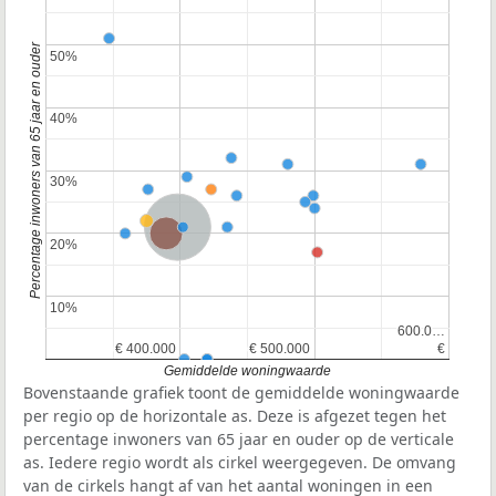
Percentage inwoners van 65 jaar en ouder
50%
50%
40%
40%
30%
30%
Nederland
Provincie Zuid-Holland
20%
20%
10%
10%
600.0…
600.0…
€ 400.000
€ 400.000
€ 500.000
€ 500.000
€
€
Gemiddelde woningwaarde
Bovenstaande grafiek toont de gemiddelde woningwaarde
per regio op de horizontale as. Deze is afgezet tegen het
percentage inwoners van 65 jaar en ouder op de verticale
as. Iedere regio wordt als cirkel weergegeven. De omvang
van de cirkels hangt af van het aantal woningen in een