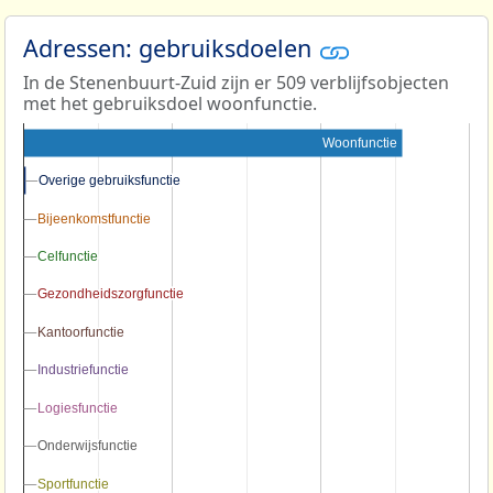
Adressen: gebruiksdoelen
In de Stenenbuurt-Zuid zijn er 509 verblijfsobjecten
met het gebruiksdoel woonfunctie.
Woonfunctie
Overige gebruiksfunctie
Overige gebruiksfunctie
Bijeenkomstfunctie
Bijeenkomstfunctie
Celfunctie
Celfunctie
Gezondheidszorgfunctie
Gezondheidszorgfunctie
Kantoorfunctie
Kantoorfunctie
Industriefunctie
Industriefunctie
Logiesfunctie
Logiesfunctie
Onderwijsfunctie
Onderwijsfunctie
Sportfunctie
Sportfunctie