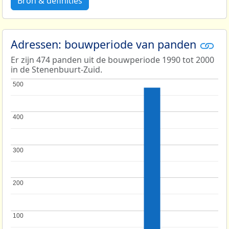
Bron & definities
Adressen: bouwperiode van panden
Er zijn 474 panden uit de bouwperiode 1990 tot 2000
in de Stenenbuurt-Zuid.
500
500
400
400
300
300
200
200
100
100