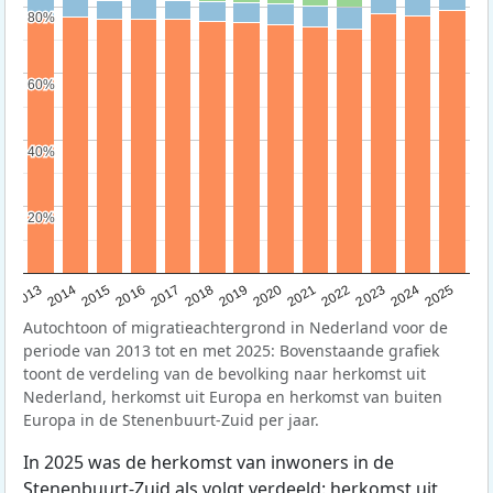
80%
80%
60%
60%
40%
40%
20%
20%
2015
2014
2021
2013
2020
2019
2018
2025
2017
2024
2023
2016
2022
Autochtoon of migratieachtergrond in Nederland voor de
periode van 2013 tot en met 2025: Bovenstaande grafiek
toont de verdeling van de bevolking naar herkomst uit
Nederland, herkomst uit Europa en herkomst van buiten
Europa in de Stenenbuurt-Zuid per jaar.
In 2025 was de herkomst van inwoners in de
Stenenbuurt-Zuid als volgt verdeeld: herkomst uit