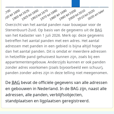
1950 tot 1970
1990 tot 2000
1900 tot 1925
2020 en later
1970 tot 1980
oor 1700
2000 tot 2010
1925 tot 1950
1980 tot 1990
1700 tot 1900
2010 tot 2020
Overzicht van het aantal panden naar bouwjaar voor de
Stenenbuurt-Zuid. Op basis van de gegevens uit de
BAG
van het Kadaster van 1 juli 2026. Merk op: deze gegevens
betreffen het aantal panden met een adres. Het aantal
adressen met panden in een gebied is bijna altijd hoger
dan het aantal panden. Dit is omdat er meerdere adressen
in hetzelfde pand gehuisvest kunnen zijn, zoals bij een
appartementengebouw. Anderzijds kunnen er ook panden
zonder adres voorkomen (zoals bijvoorbeeld een schuur),
panden zonder adres zijn in deze telling niet meegenomen.
De
BAG
bevat de officiële gegevens van alle adressen
en gebouwen in Nederland. In de BAG zijn, naast alle
adressen, alle panden, verblijfsobjecten,
standplaatsen en ligplaatsen geregistreerd.