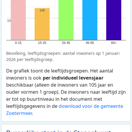
145
100
100
0-15
15-25
25-45
45-65
65+
Bevolking, leeftijdsgroepen: aantal inwoners op 1 januari
2026 per leeftijdsgroep.
De grafiek toont de leeftijdsgroepen. Het aantal
inwoners is ook
per individueel levensjaar
beschikbaar (alleen de inwoners van 105 jaar en
ouder vormen 1 groep). De inwoners naar leeftijd zijn
er tot op buurtniveau in het document met
leeftijdsgegevens in de
download voor de gemeente
Zoetermeer
.