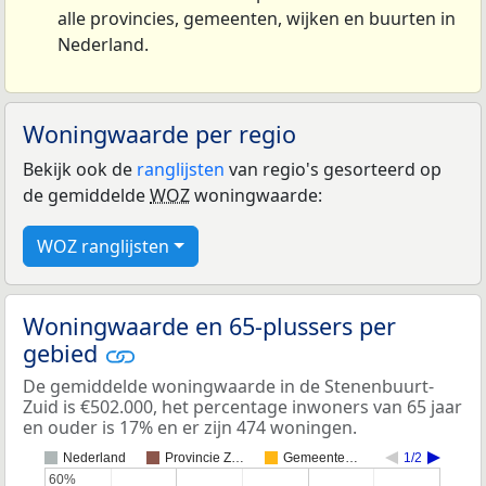
alle provincies, gemeenten, wijken en buurten in
Nederland.
Woningwaarde per regio
Bekijk ook de
ranglijsten
van regio's gesorteerd op
de gemiddelde
WOZ
woningwaarde:
WOZ ranglijsten
Woningwaarde en 65-plussers per
gebied
De gemiddelde woningwaarde in de Stenenbuurt-
Zuid is €502.000, het percentage inwoners van 65 jaar
en ouder is 17% en er zijn 474 woningen.
Nederland
Provincie Z…
Gemeente…
1/2
60%
60%