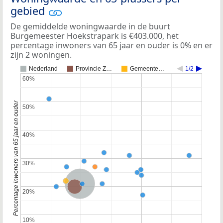
gebied
De gemiddelde woningwaarde in de buurt
Burgemeester Hoekstrapark is €403.000, het
percentage inwoners van 65 jaar en ouder is 0% en er
zijn 2 woningen.
Nederland
Provincie Z…
Gemeente…
1/2
60%
60%
Percentage inwoners van 65 jaar en ouder
50%
50%
40%
40%
30%
30%
Nederland
Provincie Zuid-Holland
20%
20%
10%
10%