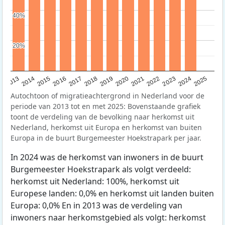
40%
40%
20%
20%
2015
2014
2021
2013
2020
2019
2018
2025
2017
2024
2023
2016
2022
Autochtoon of migratieachtergrond in Nederland voor de
periode van 2013 tot en met 2025: Bovenstaande grafiek
toont de verdeling van de bevolking naar herkomst uit
Nederland, herkomst uit Europa en herkomst van buiten
Europa in de buurt Burgemeester Hoekstrapark per jaar.
In 2024 was de herkomst van inwoners in de buurt
Burgemeester Hoekstrapark als volgt verdeeld:
herkomst uit Nederland: 100%, herkomst uit
Europese landen: 0,0% en herkomst uit landen buiten
Europa: 0,0% En in 2013 was de verdeling van
inwoners naar herkomstgebied als volgt: herkomst