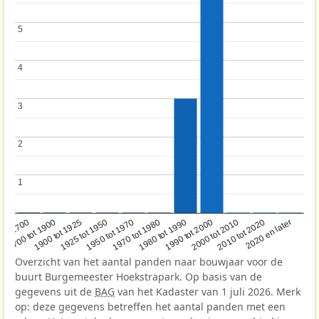
5
5
4
4
3
3
2
2
1
1
1950 tot 1970
1990 tot 2000
1900 tot 1925
2020 en later
1970 tot 1980
oor 1700
2000 tot 2010
1925 tot 1950
1980 tot 1990
1700 tot 1900
2010 tot 2020
Overzicht van het aantal panden naar bouwjaar voor de
buurt Burgemeester Hoekstrapark. Op basis van de
gegevens uit de
BAG
van het Kadaster van 1 juli 2026. Merk
op: deze gegevens betreffen het aantal panden met een