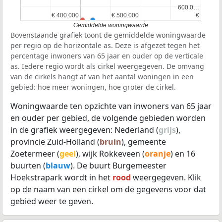
600.0…
600.0…
€ 400.000
€ 400.000
€ 500.000
€ 500.000
€
€
Gemiddelde woningwaarde
Bovenstaande grafiek toont de gemiddelde woningwaarde
per regio op de horizontale as. Deze is afgezet tegen het
percentage inwoners van 65 jaar en ouder op de verticale
as. Iedere regio wordt als cirkel weergegeven. De omvang
van de cirkels hangt af van het aantal woningen in een
gebied: hoe meer woningen, hoe groter de cirkel.
Woningwaarde ten opzichte van inwoners van 65 jaar
en ouder per gebied, de volgende gebieden worden
in de grafiek weergegeven: Nederland (
grijs
),
provincie Zuid-Holland (
bruin
), gemeente
Zoetermeer (
geel
), wijk Rokkeveen (
oranje
) en 16
buurten (
blauw
). De buurt Burgemeester
Hoekstrapark wordt in het
rood
weergegeven. Klik
op de naam van een cirkel om de gegevens voor dat
gebied weer te geven.