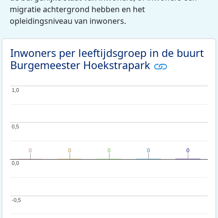
migratie achtergrond hebben en het
opleidingsniveau van inwoners.
Inwoners per leeftijdsgroep in de buurt
Burgemeester Hoekstrapark
1,0
1,0
0,5
0,5
0
0
0
0
0
0
0
0
0
0
0,0
0,0
-0,5
-0,5