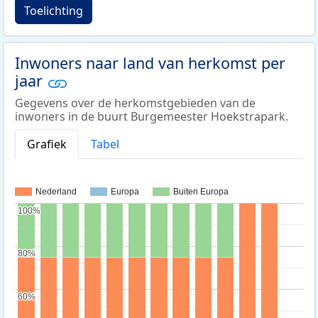
Toelichting
Inwoners naar land van herkomst per
jaar
Gegevens over de herkomstgebieden van de
inwoners in de buurt Burgemeester Hoekstrapark.
Grafiek
Tabel
Nederland
Europa
Buiten Europa
100%
100%
80%
80%
60%
60%