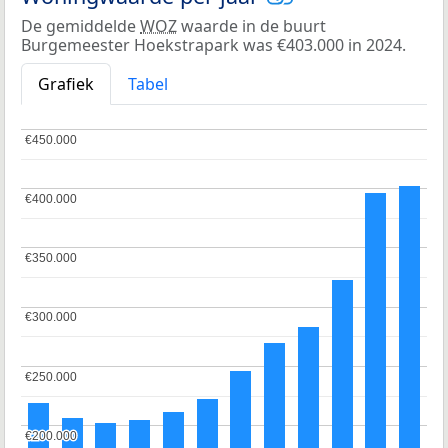
De gemiddelde
WOZ
waarde in de buurt
Burgemeester Hoekstrapark was €403.000 in 2024.
Grafiek
Tabel
€450.000
€450.000
€400.000
€400.000
€350.000
€350.000
€300.000
€300.000
€250.000
€250.000
€200.000
€200.000