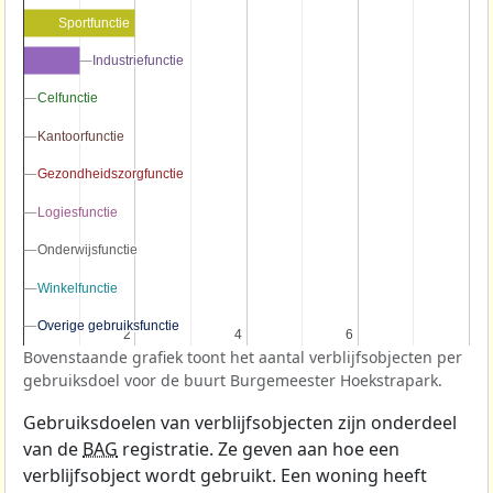
Sportfunctie
Industriefunctie
Industriefunctie
Celfunctie
Celfunctie
Kantoorfunctie
Kantoorfunctie
Gezondheidszorgfunctie
Gezondheidszorgfunctie
Logiesfunctie
Logiesfunctie
Onderwijsfunctie
Onderwijsfunctie
Winkelfunctie
Winkelfunctie
Overige gebruiksfunctie
Overige gebruiksfunctie
2
2
4
4
6
6
Bovenstaande grafiek toont het aantal verblijfsobjecten per
gebruiksdoel voor de buurt Burgemeester Hoekstrapark.
Gebruiksdoelen van verblijfsobjecten zijn onderdeel
van de
BAG
registratie. Ze geven aan hoe een
verblijfsobject wordt gebruikt. Een woning heeft