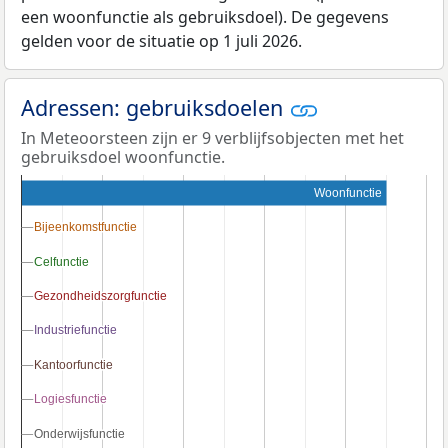
een woonfunctie als gebruiksdoel). De gegevens
gelden voor de situatie op 1 juli 2026.
Adressen: gebruiksdoelen
In Meteoorsteen zijn er 9 verblijfsobjecten met het
gebruiksdoel woonfunctie.
Woonfunctie
Bijeenkomstfunctie
Bijeenkomstfunctie
Celfunctie
Celfunctie
Gezondheidszorgfunctie
Gezondheidszorgfunctie
Industriefunctie
Industriefunctie
Kantoorfunctie
Kantoorfunctie
Logiesfunctie
Logiesfunctie
Onderwijsfunctie
Onderwijsfunctie