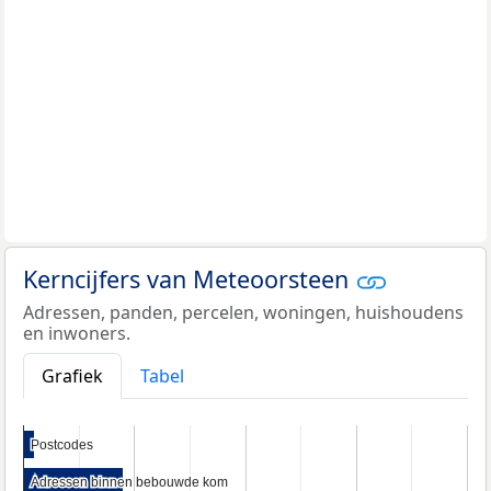
Kerncijfers van Meteoorsteen
Adressen, panden, percelen, woningen, huishoudens
en inwoners.
Grafiek
Tabel
Postcodes
Postcodes
Adressen binnen bebouwde kom
Adressen binnen bebouwde kom