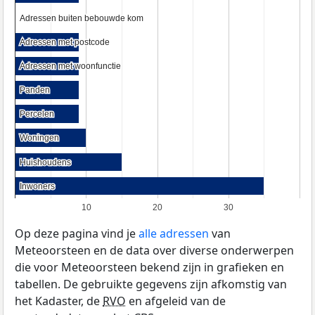
Adressen buiten bebouwde kom
Adressen buiten bebouwde kom
Adressen met postcode
Adressen met postcode
Adressen met woonfunctie
Adressen met woonfunctie
Panden
Panden
Percelen
Percelen
Woningen
Woningen
Huishoudens
Huishoudens
Inwoners
Inwoners
10
20
30
Op deze pagina vind je
alle adressen
van
Meteoorsteen en de data over diverse onderwerpen
die voor Meteoorsteen bekend zijn in grafieken en
tabellen. De gebruikte gegevens zijn afkomstig van
het Kadaster, de
RVO
en afgeleid van de