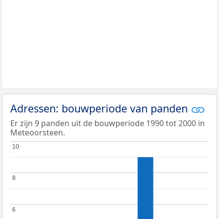
Adressen: bouwperiode van panden
Er zijn 9 panden uit de bouwperiode 1990 tot 2000 in
Meteoorsteen.
10
10
8
8
6
6