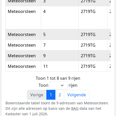
Meteoorsteen
3
2719TG
Zo
Meteoorsteen
4
2719TG
Zo
Meteoorsteen
5
2719TG
Zo
Meteoorsteen
7
2719TG
Zo
Meteoorsteen
9
2719TG
Zo
Meteoorsteen
11
2719TG
Zo
Toon 1 tot 8 van 9 rijen
Toon
rijen
Vorige
1
2
Volgende
Bovenstaande tabel toont de 9 adressen van Meteoorsteen.
Dit zijn alle adressen op basis van de
BAG
data van het
Kadaster van 1 juli 2026.