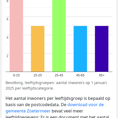
8
8
6
6
4
4
2
2
0-15
15-25
25-45
45-65
65+
Bevolking, leeftijdsgroepen: aantal inwoners op 1 januari
2025 per leeftijdscategorie.
Het aantal inwoners per leeftijdsgroep is bepaald op
basis van de postcodedata. De
download voor de
gemeente Zoetermeer
bevat veel meer
leeftijdgegevens: Er is een document met het aantal