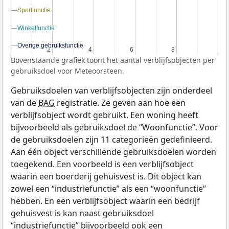
Sportfunctie
Sportfunctie
Winkelfunctie
Winkelfunctie
Overige gebruiksfunctie
Overige gebruiksfunctie
2
2
4
4
6
6
8
8
Bovenstaande grafiek toont het aantal verblijfsobjecten per
gebruiksdoel voor Meteoorsteen.
Gebruiksdoelen van verblijfsobjecten zijn onderdeel
van de
BAG
registratie. Ze geven aan hoe een
verblijfsobject wordt gebruikt. Een woning heeft
bijvoorbeeld als gebruiksdoel de “Woonfunctie”. Voor
de gebruiksdoelen zijn 11 categorieën gedefinieerd.
Aan één object verschillende gebruiksdoelen worden
toegekend. Een voorbeeld is een verblijfsobject
waarin een boerderij gehuisvest is. Dit object kan
zowel een “industriefunctie” als een “woonfunctie”
hebben. En een verblijfsobject waarin een bedrijf
gehuisvest is kan naast gebruiksdoel
“industriefunctie” bijvoorbeeld ook een