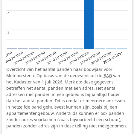
4
4
2
2
1950 tot 1970
1990 tot 2000
1900 tot 1925
2020 en later
1970 tot 1980
oor 1700
2000 tot 2010
1925 tot 1950
1980 tot 1990
1700 tot 1900
2010 tot 2020
Overzicht van het aantal panden naar bouwjaar voor
Meteoorsteen. Op basis van de gegevens uit de
BAG
van
het Kadaster van 1 juli 2026. Merk op: deze gegevens
betreffen het aantal panden met een adres. Het aantal
adressen met panden in een gebied is bijna altijd hoger
dan het aantal panden. Dit is omdat er meerdere adressen
in hetzelfde pand gehuisvest kunnen zijn, zoals bij een
appartementengebouw. Anderzijds kunnen er ook panden
zonder adres voorkomen (zoals bijvoorbeeld een schuur),
panden zonder adres zijn in deze telling niet meegenomen.