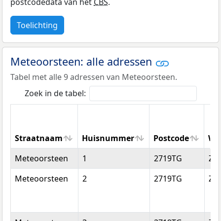
postcodedata van het
CBS
.
Toelichting
Meteoorsteen: alle adressen
Tabel met alle 9 adressen van Meteoorsteen.
Zoek in de tabel:
Straatnaam
Huisnummer
Postcode
Wo
Straatnaam
Huisnummer
Postcode
Wo
Meteoorsteen
1
2719TG
Zo
Meteoorsteen
2
2719TG
Zo