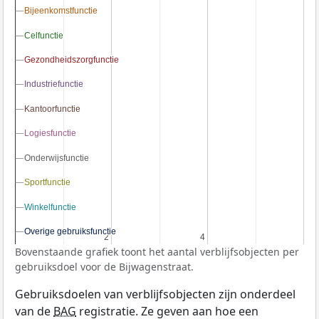
Bijeenkomstfunctie
Bijeenkomstfunctie
Celfunctie
Celfunctie
Gezondheidszorgfunctie
Gezondheidszorgfunctie
Industriefunctie
Industriefunctie
Kantoorfunctie
Kantoorfunctie
Logiesfunctie
Logiesfunctie
Onderwijsfunctie
Onderwijsfunctie
Sportfunctie
Sportfunctie
Winkelfunctie
Winkelfunctie
Overige gebruiksfunctie
Overige gebruiksfunctie
2
2
4
4
Bovenstaande grafiek toont het aantal verblijfsobjecten per
gebruiksdoel voor de Bijwagenstraat.
Gebruiksdoelen van verblijfsobjecten zijn onderdeel
van de
BAG
registratie. Ze geven aan hoe een