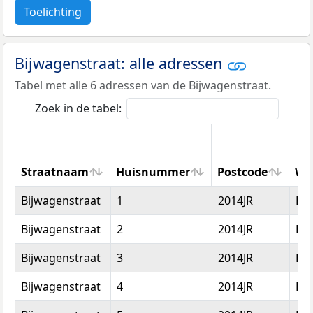
Toelichting
Bijwagenstraat: alle adressen
Tabel met alle 6 adressen van de Bijwagenstraat.
Zoek in de tabel:
Straatnaam
Huisnummer
Postcode
Wo
Straatnaam
Huisnummer
Postcode
Wo
Bijwagenstraat
1
2014JR
Ha
Bijwagenstraat
2
2014JR
Ha
Bijwagenstraat
3
2014JR
Ha
Bijwagenstraat
4
2014JR
Ha