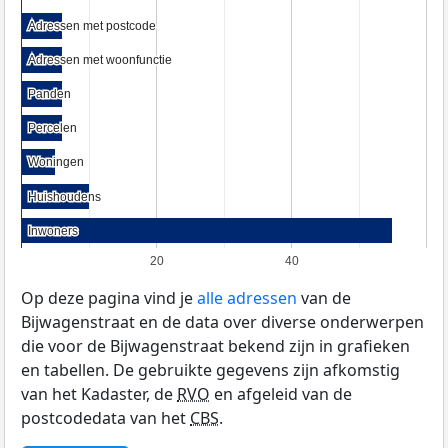
Adressen met postcode
Adressen met postcode
Adressen met woonfunctie
Adressen met woonfunctie
Panden
Panden
Percelen
Percelen
Woningen
Woningen
Huishoudens
Huishoudens
Inwoners
Inwoners
20
40
Op deze pagina vind je
alle adressen
van de
Bijwagenstraat en de data over diverse onderwerpen
die voor de Bijwagenstraat bekend zijn in grafieken
en tabellen. De gebruikte gegevens zijn afkomstig
van het Kadaster, de
RVO
en afgeleid van de
postcodedata van het
CBS
.