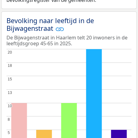
bevolkingsregister van de gemeenten.
Bevolking naar leeftijd in de
Bijwagenstraat
De Bijwagenstraat in Haarlem telt 20 inwoners in de
leeftijdsgroep 45-65 in 2025.
20
20
18
18
15
15
13
13
10
10
8
8
5
5