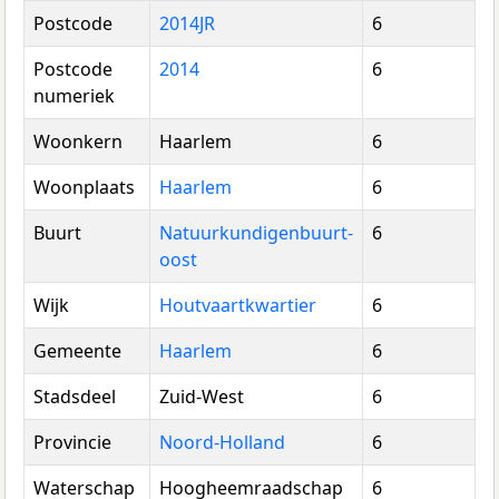
Postcode
2014JR
6
Postcode
2014
6
numeriek
Woonkern
Haarlem
6
Woonplaats
Haarlem
6
Buurt
Natuurkundigenbuurt-
6
oost
Wijk
Houtvaartkwartier
6
Gemeente
Haarlem
6
Stadsdeel
Zuid-West
6
Provincie
Noord-Holland
6
Waterschap
Hoogheemraadschap
6