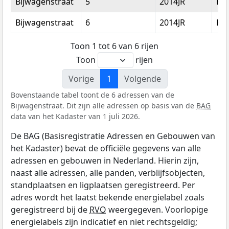
Bijwagenstraat
5
2014JR
Ha
Bijwagenstraat
6
2014JR
Ha
Toon 1 tot 6 van 6 rijen
Toon
rijen
Vorige
1
Volgende
Bovenstaande tabel toont de 6 adressen van de
Bijwagenstraat. Dit zijn alle adressen op basis van de
BAG
data van het Kadaster van 1 juli 2026.
De BAG (Basisregistratie Adressen en Gebouwen van
het Kadaster) bevat de officiële gegevens van alle
adressen en gebouwen in Nederland. Hierin zijn,
naast alle adressen, alle panden, verblijfsobjecten,
standplaatsen en ligplaatsen geregistreerd. Per
adres wordt het laatst bekende energielabel zoals
geregistreerd bij de
RVO
weergegeven. Voorlopige
energielabels zijn indicatief en niet rechtsgeldig;