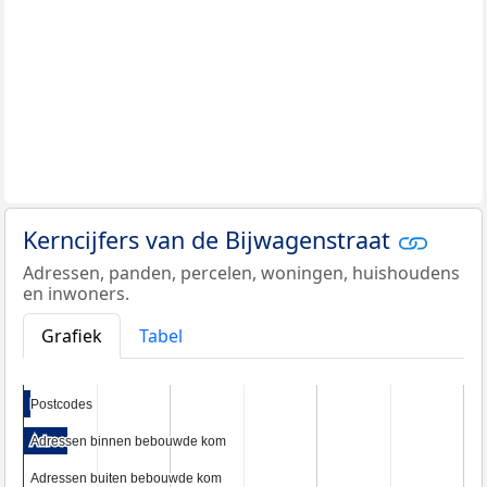
Kerncijfers van de Bijwagenstraat
Adressen, panden, percelen, woningen, huishoudens
en inwoners.
Grafiek
Tabel
Postcodes
Postcodes
Adressen binnen bebouwde kom
Adressen binnen bebouwde kom
Adressen buiten bebouwde kom
Adressen buiten bebouwde kom