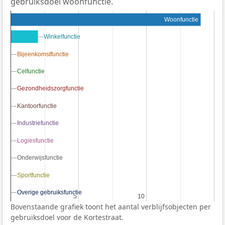
gebruiksdoel woonfunctie.
Woonfunctie
Winkelfunctie
Winkelfunctie
Bijeenkomstfunctie
Bijeenkomstfunctie
Celfunctie
Celfunctie
Gezondheidszorgfunctie
Gezondheidszorgfunctie
Kantoorfunctie
Kantoorfunctie
Industriefunctie
Industriefunctie
Logiesfunctie
Logiesfunctie
Onderwijsfunctie
Onderwijsfunctie
Sportfunctie
Sportfunctie
Overige gebruiksfunctie
Overige gebruiksfunctie
5
5
10
10
Bovenstaande grafiek toont het aantal verblijfsobjecten per
gebruiksdoel voor de Kortestraat.