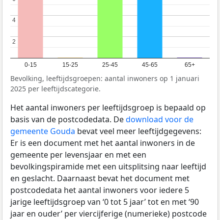
4
4
2
2
0-15
15-25
25-45
45-65
65+
Bevolking, leeftijdsgroepen: aantal inwoners op 1 januari
2025 per leeftijdscategorie.
Het aantal inwoners per leeftijdsgroep is bepaald op
basis van de postcodedata. De
download voor de
gemeente Gouda
bevat veel meer leeftijdgegevens:
Er is een document met het aantal inwoners in de
gemeente per levensjaar en met een
bevolkingspiramide met een uitsplitsing naar leeftijd
en geslacht. Daarnaast bevat het document met
postcodedata het aantal inwoners voor iedere 5
jarige leeftijdsgroep van ‘0 tot 5 jaar’ tot en met ‘90
jaar en ouder’ per viercijferige (numerieke) postcode