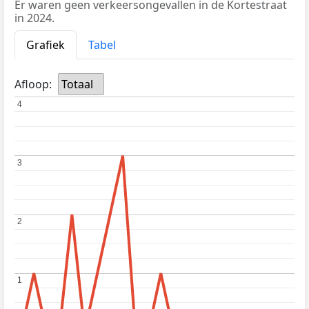
Er waren geen verkeersongevallen in de Kortestraat
in 2024.
Grafiek
Tabel
Afloop:
Totaal
4
4
3
3
2
2
1
1