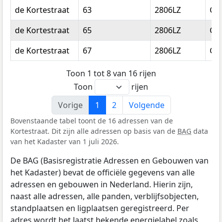
de Kortestraat
63
2806LZ
Go
de Kortestraat
65
2806LZ
Go
de Kortestraat
67
2806LZ
Go
Toon 1 tot 8 van 16 rijen
Toon
rijen
Vorige
1
2
Volgende
Bovenstaande tabel toont de 16 adressen van de
Kortestraat. Dit zijn alle adressen op basis van de
BAG
data
van het Kadaster van 1 juli 2026.
De BAG (Basisregistratie Adressen en Gebouwen van
het Kadaster) bevat de officiële gegevens van alle
adressen en gebouwen in Nederland. Hierin zijn,
naast alle adressen, alle panden, verblijfsobjecten,
standplaatsen en ligplaatsen geregistreerd. Per
adres wordt het laatst bekende energielabel zoals