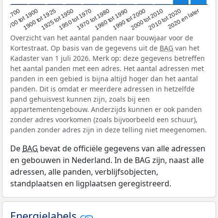
1950 tot 1970
1990 tot 2000
1900 tot 1925
2020 en later
1970 tot 1980
oor 1700
2000 tot 2010
1925 tot 1950
1980 tot 1990
1700 tot 1900
2010 tot 2020
Overzicht van het aantal panden naar bouwjaar voor de
Kortestraat. Op basis van de gegevens uit de
BAG
van het
Kadaster van 1 juli 2026. Merk op: deze gegevens betreffen
het aantal panden met een adres. Het aantal adressen met
panden in een gebied is bijna altijd hoger dan het aantal
panden. Dit is omdat er meerdere adressen in hetzelfde
pand gehuisvest kunnen zijn, zoals bij een
appartementengebouw. Anderzijds kunnen er ook panden
zonder adres voorkomen (zoals bijvoorbeeld een schuur),
panden zonder adres zijn in deze telling niet meegenomen.
De
BAG
bevat de officiële gegevens van alle adressen
en gebouwen in Nederland. In de BAG zijn, naast alle
adressen, alle panden, verblijfsobjecten,
standplaatsen en ligplaatsen geregistreerd.
Energielabels