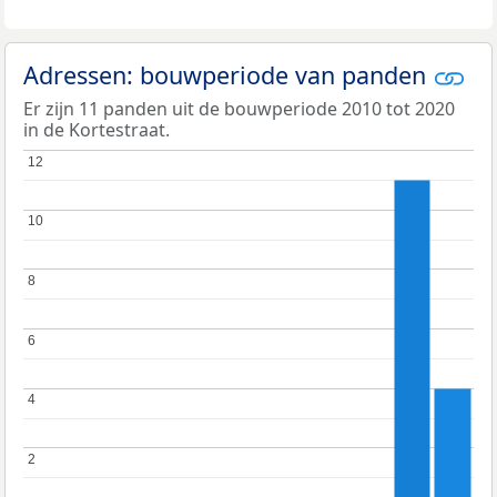
Adressen: bouwperiode van panden
Er zijn 11 panden uit de bouwperiode 2010 tot 2020
in de Kortestraat.
12
12
10
10
8
8
6
6
4
4
2
2