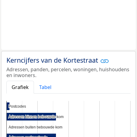
Kerncijfers van de Kortestraat
Adressen, panden, percelen, woningen, huishoudens
en inwoners.
Grafiek
Tabel
Postcodes
Postcodes
Adressen binnen bebouwde kom
Adressen binnen bebouwde kom
Adressen buiten bebouwde kom
Adressen buiten bebouwde kom