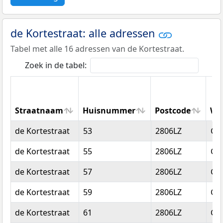
de Kortestraat: alle adressen
Tabel met alle 16 adressen van de Kortestraat.
Zoek in de tabel:
Straatnaam
Huisnummer
Postcode
Wo
Straatnaam
Huisnummer
Postcode
Wo
de Kortestraat
53
2806LZ
Go
de Kortestraat
55
2806LZ
Go
de Kortestraat
57
2806LZ
Go
de Kortestraat
59
2806LZ
Go
de Kortestraat
61
2806LZ
Go