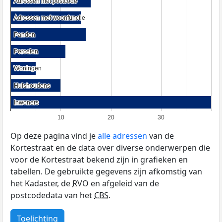
Adressen met postcode
Adressen met postcode
Adressen met woonfunctie
Adressen met woonfunctie
Panden
Panden
Percelen
Percelen
Woningen
Woningen
Huishoudens
Huishoudens
Inwoners
Inwoners
10
20
30
Op deze pagina vind je
alle adressen
van de
Kortestraat en de data over diverse onderwerpen die
voor de Kortestraat bekend zijn in grafieken en
tabellen. De gebruikte gegevens zijn afkomstig van
het Kadaster, de
RVO
en afgeleid van de
postcodedata van het
CBS
.
Toelichting