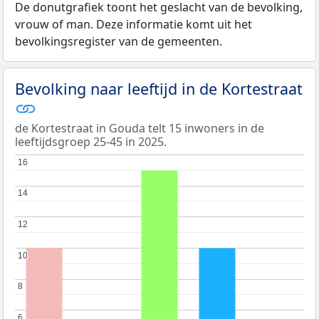
De donutgrafiek toont het geslacht van de bevolking,
vrouw of man. Deze informatie komt uit het
bevolkingsregister van de gemeenten.
Bevolking naar leeftijd in de Kortestraat
de Kortestraat in Gouda telt 15 inwoners in de
leeftijdsgroep 25-45 in 2025.
16
16
14
14
12
12
10
10
8
8
6
6