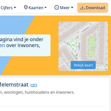
Cijfers
Kaarten
Meer
Download
pagina vind je onder
ken
over inwoners,
Bekijk kaart
 Melemstraat
en, woningen, huishoudens en inwoners.