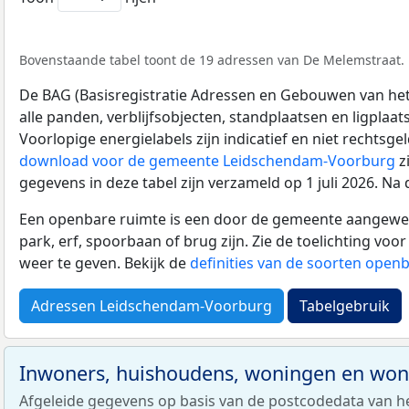
Bovenstaande tabel toont de 19 adressen van De Melemstraat. D
De BAG (Basisregistratie Adressen en Gebouwen van het K
alle panden, verblijfsobjecten, standplaatsen en ligplaa
Voorlopige energielabels zijn indicatief en niet rechtsge
download voor de gemeente Leidschendam-Voorburg
z
gegevens in deze tabel zijn verzameld op 1 juli 2026. N
Een openbare ruimte is een door de gemeente aangewezen
park, erf, spoorbaan of brug zijn. Zie de toelichting vo
weer te geven. Bekijk de
definities van de soorten open
Adressen Leidschendam-Voorburg
Tabelgebruik
Inwoners, huishoudens, woningen en wo
Afgeleide gegevens op basis van de postcodedata van h