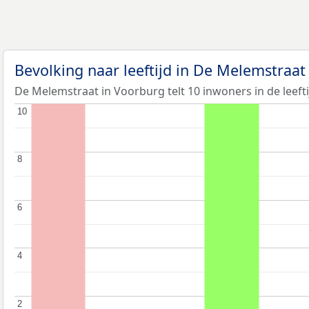
Bevolking naar leeftijd in De Melemstraa
De Melemstraat in Voorburg telt 10 inwoners in de leefti
10
10
8
8
6
6
4
4
2
2