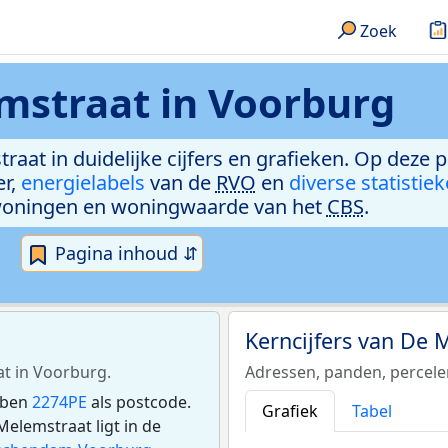
Zoek
mstraat in Voorburg
raat in duidelijke cijfers en grafieken. Op deze 
er,
energielabels
van de
RVO
en
diverse statistie
woningen en woningwaarde van het
CBS
.
Pagina inhoud ⇵
Kerncijfers van De
at in Voorburg.
Adressen, panden, percel
bben
2274PE
als postcode.
Grafiek
Tabel
lemstraat ligt in de