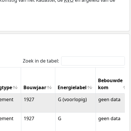
Zoek in de tabel:
Bebouwde
gtype
Bouwjaar
Energielabel
kom
gtype
Bouwjaar
Energielabel
Bebouwde
tement
1927
G (voorlopig)
geen data
kom
tement
1927
G
geen data