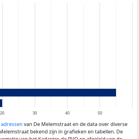
20
30
40
50
e adressen
van De Melemstraat en de data over diverse
elemstraat bekend zijn in grafieken en tabellen. De
fkomstig van het Kadaster, de
RVO
en afgeleid van de