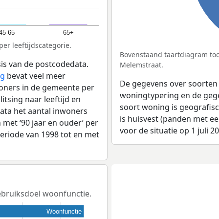
45-65
65+
er leeftijdscategorie.
Bovenstaand taartdiagram too
sis van de postcodedata.
Melemstraat.
rg
bevat veel meer
De gegevens over soorten
woners in de gemeente per
woningtypering en de gegev
tsing naar leeftijd en
soort woning is geografis
ata het aantal inwoners
is huisvest (panden met e
en met ‘90 jaar en ouder’ per
voor de situatie op 1 juli 2
 periode van 1998 tot en met
gebruiksdoel woonfunctie.
Woonfunctie