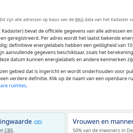
it zijn alle adressen op basis van de
BAG
data van het Kadaster va
adaster) bevat de officiële gegevens van alle adressen en 
tsen geregistreerd. Per adres wordt het laatst bekende ener
ldig; definitieve energielabels hebben een geldigheid van 1
ijn aanvullende gegevens beschikbaar, zoals het berekeni
a deze datum kunnen energielabels en andere kenmerken zijn
 gebied dat is ingericht en wordt onderhouden voor publie
or een verdere definitie. Klik op de naam van een openbare 
bare ruimtes
.
ningwaarde
Vrouwen en mannen
et
CBS
.
50% van de inwoners in De