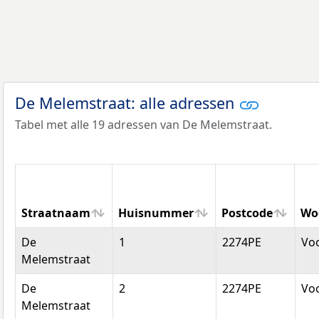
De Melemstraat: alle adressen
Tabel met alle 19 adressen van De Melemstraat.
Straatnaam
Huisnummer
Postcode
Wo
Straatnaam
Huisnummer
Postcode
Wo
De
1
2274PE
Vo
Melemstraat
De
2
2274PE
Vo
Melemstraat