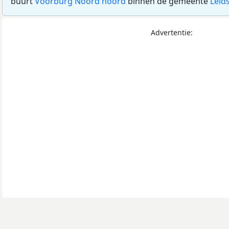
buurt
Voorburg Noord noord
binnen de gemeente
Leid
Advertentie: