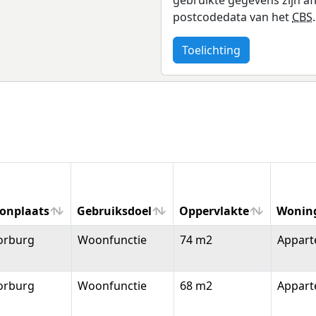
postcodedata van het
CBS
.
Toelichting
onplaats
Gebruiksdoel
Oppervlakte
Wonin
onplaats
Gebruiksdoel
Oppervlakte
Wonin
orburg
Woonfunctie
74 m2
Appar
orburg
Woonfunctie
68 m2
Appar